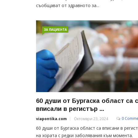
съобщават от здравното за...
ЗА ПАЦИЕНТА
60 души от Бургаска област са 
вписали в регистър ...
0 Comme
viapontika.com
Октомври 23, 2024
60 души от Бургаска област са вписани в регис
на хората с редки заболявания към момента.