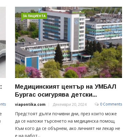
ЗА ПАЦИЕНТА
:
Медицинският център на УМБАЛ
Бургас осигурява детски...
nts
0 Comments
viapontika.com
Декември 20, 2024
е
Предстоят дълги почивни дни, през които може
и
да се наложи търсенето на медицинска помощ.
Към кого да се обърнем, ако личният ни лекар не
е на работ...