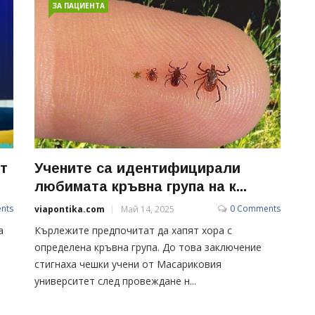
ЗА ПАЦИЕНТА
т
Учените са идентифицирали
любимата кръвна група на к...
nts
0 Comments
viapontika.com
Май 14, 2025
а
Кърлежите предпочитат да хапят хора с
определена кръвна група. До това заключение
стигнаха чешки учени от Масариковия
университет след провеждане н...