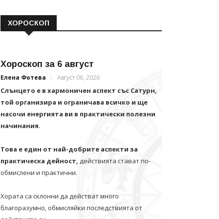
ХОРОСКОП
Хороскоп за 6 август
Елена Фотева
Август 06, 2026
Слънцето е в хармоничен аспект със Сатурн,
той организира и ограничава всичко и щe
насочи енергията ви в практически полезни
начинания.
Това е един от най-добрите аспекти за
практическа дейност,
действията стават по-
обмислени и практични.
Хората са склонни да действат много
благоразумно, обмисляйки последствията от