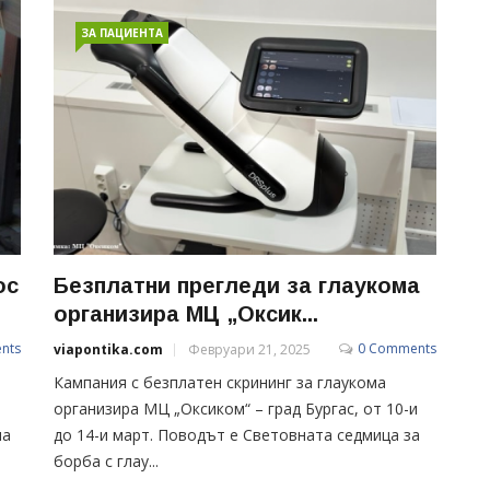
ЗА ПАЦИЕНТА
ос
Безплатни прегледи за глаукома
организира МЦ „Оксик...
nts
0 Comments
viapontika.com
Февруари 21, 2025
Кампания с безплатен скрининг за глаукома
организира МЦ „Оксиком“ – град Бургас, от 10-и
на
до 14-и март. Поводът е Световната седмица за
борба с глау...