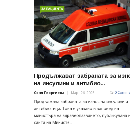
ЗА ПАЦИЕНТА
Продължават забраната за изн
на инсулини и антибио...
0 Comme
Соня Георгиева
Март 26, 2025
Продължава забраната за износ на инсулини и
антибиотици. Това е указано в заповед на
министъра на здравеопазването, публикувана 
сайта на Министе...