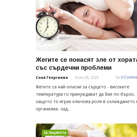
Жегите се понасят зле от хорат
със сърдечни проблеми
0 Comme
Соня Георгиева
Юли 28, 2025
Жегите са най-опасни за сърцето - високите
температури го принуждават да бие по-бързо,
защото то играе ключова роля в охлаждането 
организма- зад...
ЗА ПАЦИЕНТА