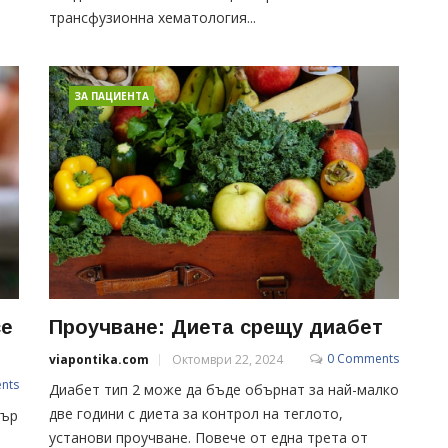
трансфузионна хематология...
ЗА ПАЦИЕНТА
се
Проучване: Диета срещу диабет
0 Comments
viapontika.com
Октомври 22, 2024
nts
Диабет тип 2 може да бъде обърнат за най-малко
две години с диета за контрол на теглото,
тър
установи проучване. Повече от една трета от