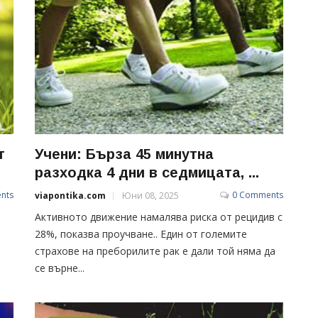
т
Учени: Бърза 45 минутна
разходка 4 дни в седмицата, ...
nts
0 Comments
viapontika.com
Юни 08, 2025
Активното движение намалява риска от рецидив с
28%, показва проучване.. Един от големите
страхове на преборилите рак е дали той няма да
се върне...