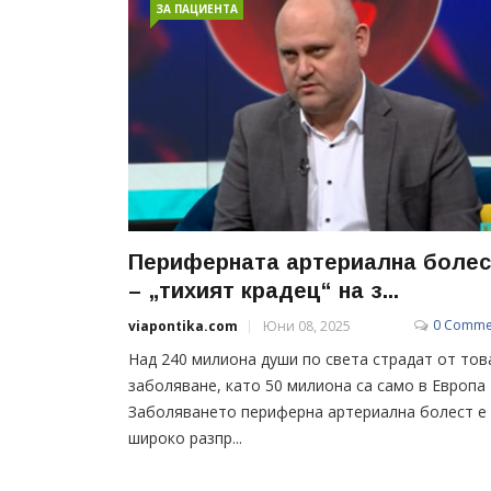
ЗА ПАЦИЕНТА
Периферната артериална болес
– „тихият крадец“ на з...
0 Comme
viapontika.com
Юни 08, 2025
Над 240 милиона души по света страдат от тов
заболяване, като 50 милиона са само в Европа
Заболяването периферна артериална болест е
широко разпр...