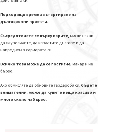
действията си.
Подходящо време за стартиране на
дългосрочни проекти.
Съсредоточете се върху парите,
мислете как
да ги увеличите, да изплатите дългове и да
напреднем в кариерата си.
Всичко това може да се постигне,
макар и не
бързо.
Ако обмисляте да обновите гардероба си,
бъдете
внимателни, може да купите нещо красиво и
много скъпо набързо.