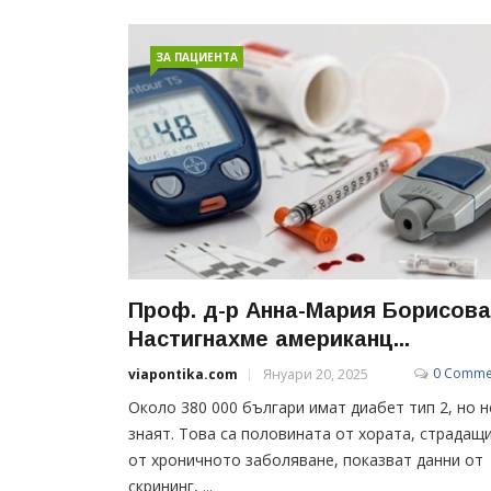
ЗА ПАЦИЕНТА
Проф. д-р Анна-Мария Борисова
Настигнахме американц...
0 Comme
viapontika.com
Януари 20, 2025
Около 380 000 българи имат диабет тип 2, но н
знаят. Това са половината от хората, страдащ
от хроничното заболяване, показват данни от
скрининг, ...