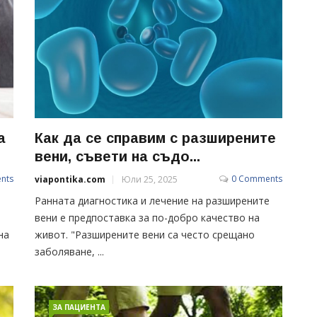
а
Как да се справим с разширените
вени, съвети на съдо...
nts
0 Comments
viapontika.com
Юли 25, 2025
Ранната диагностика и лечение на разширените
вени е предпоставка за по-добро качество на
на
живот. "Разширените вени са често срещано
заболяване, ...
ЗА ПАЦИЕНТА