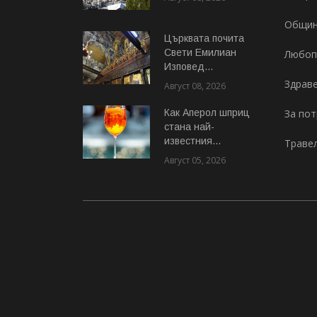
Общи
Църквата почита
Свeти Емилиан
Любоп
Изповед...
Здрав
Август 08, 2026
Как Аперол шприц
За по
стана най-
известния...
Траве
Август 05, 2026