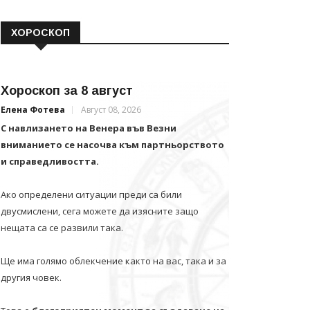
ХОРОСКОП
Хороскоп за 8 август
Елена Фотева
Август 08, 2026
С навлизането на Венера във Везни
вниманието се насочва към партньорството
и справедливостта.
Ако определени ситуации преди са били
двусмислени, сега можете да изясните защо
нещата са се развили така.
Ще има голямо облекчение както на вас, така и за
другия човек.