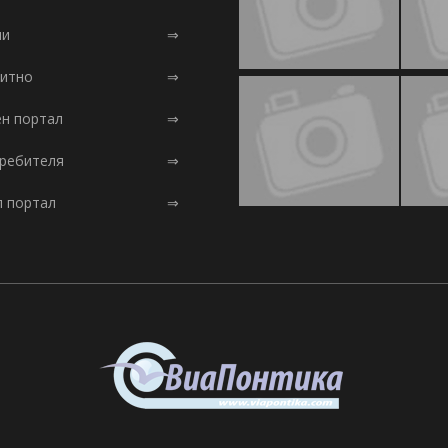
ни
⇒
итно
⇒
ен портал
⇒
требителя
⇒
л портал
⇒