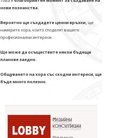
Това е
благоприятен момент за създаване на
нови познанства.
Вероятно ще създадете ценни връзки,
ще
намерите хора, които споделят вашите
професионални интереси.
Ще може да осъществите някои бъдещи
планове заедно.
Общуването на хора със сходни интереси, ще
бъде много полезно.