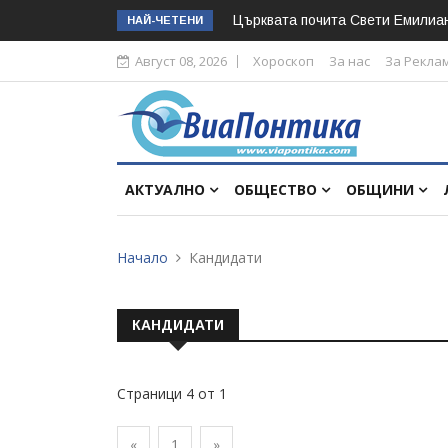
Църквата почита Свeти Емилиа
НАЙ-ЧЕТЕНИ
Август 08, 2026
Хороскоп
За нас
За Рекла
АКТУАЛНО
ОБЩЕСТВО
ОБЩИНИ
Начало
Кандидати
КАНДИДАТИ
Страници 4 от 1
«
1
»