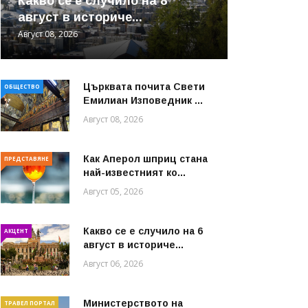
Какво се е случило на 8
август в историче...
Август 08, 2026
Църквата почита Свeти
ОБЩЕСТВО
Емилиан Изповедник ...
Август 08, 2026
Как Аперол шприц стана
ПРЕДСТАВЯНЕ
най-известният ко...
Август 05, 2026
Какво се е случило на 6
АКЦЕНТ
август в историче...
Август 06, 2026
Министерството на
ТРАВЕЛ ПОРТАЛ