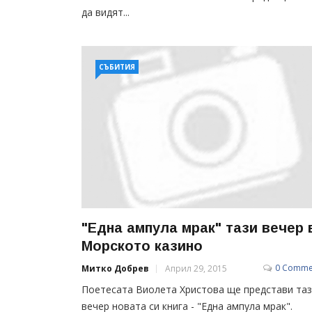
да видят...
СЪБИТИЯ
"Една ампула мрак" тази вечер 
Морското казино
0 Comme
Митко Добрев
Април 29, 2015
Поетесата Виолета Христова ще представи та
вечер новата си книга - "Една ампула мрак".