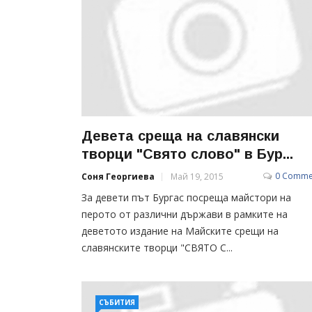
Девета среща на славянски
творци "Свято слово" в Бур...
0 Comme
Соня Георгиева
Май 19, 2015
За девети път Бургас посреща майстори на
перото от различни държави в рамките на
деветото издание на Майските срещи на
славянските творци "СВЯТО С...
СЪБИТИЯ