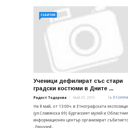
СЪБИТИЯ
Ученици дефилират със стари
градски костюми в Дните ...
0 Comme
Радост Тодорова
Май 07, 2015
На 8 май, от 13:00ч. в Етнографската експозици
(ул.Славянска 69) Бургаският музей и Областни
информационен център организират събитиет
„Европей...