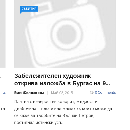
СЪБИТИЯ
а
Забележителен художник
открива изложба в Бургас на 9...
nts
0 Comments
Еми Желязкова
Май 08, 2015
Платна с невероятен колорит, мъдрост и
ата
дълбочина - това е най-малкото, което може да
се каже за творбите на Вълчан Петров,
постигнал истински усп...