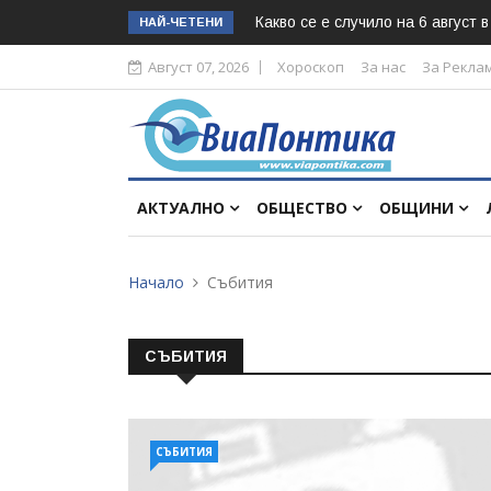
Какво се е случило на 6 август 
НАЙ-ЧЕТЕНИ
Август 07, 2026
Хороскоп
За нас
За Рекла
АКТУАЛНО
ОБЩЕСТВО
ОБЩИНИ
Начало
Събития
СЪБИТИЯ
СЪБИТИЯ