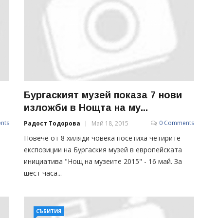
Бургаският музей показа 7 нови
изложби в Нощта на му...
nts
0 Comments
Радост Тодорова
Май 18, 2015
Повече от 8 хиляди човека посетиха четирите
експозиции на Бургаския музей в европейската
инициатива "Нощ на музеите 2015" - 16 май. За
шест часа...
СЪБИТИЯ