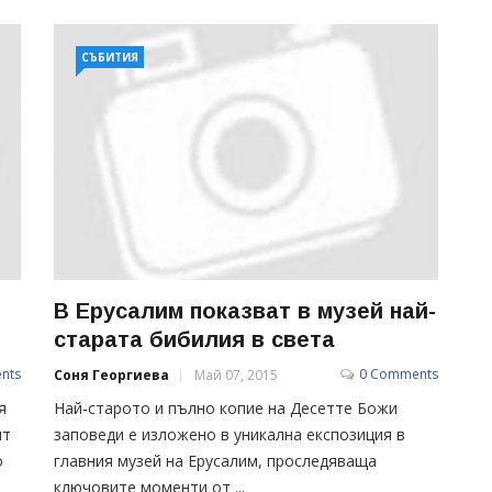
СЪБИТИЯ
В Ерусалим показват в музей най-
старата бибилия в света
nts
0 Comments
Соня Георгиева
Май 07, 2015
я
Най-старото и пълно копие на Десетте Божи
ят
заповеди е изложено в уникална експозиция в
о
главния музей на Ерусалим, проследяваща
ключовите моменти от ...