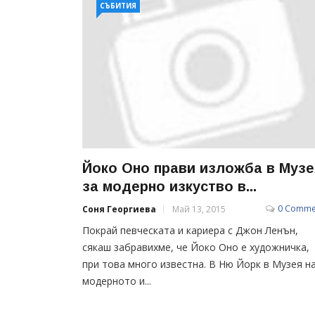
СЪБИТИЯ
Йоко Оно прави изложба в Музе
за модерно изкуство в...
0 Comme
Соня Георгиева
Май 13, 2015
Покрай певческата и кариера с Джон Ленън,
сякаш забравихме, че Йоко Оно е художничка,
при това много известна. В Ню Йорк в Музея н
модерното и...