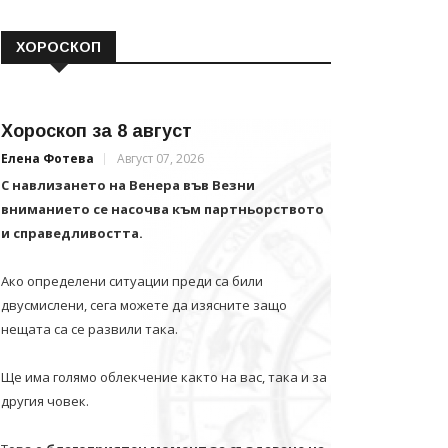
ХОРОСКОП
Хороскоп за 8 август
Елена Фотева
Август 07, 2026
С навлизането на Венера във Везни
вниманието се насочва към партньорството
и справедливостта.
Ако определени ситуации преди са били
двусмислени, сега можете да изясните защо
нещата са се развили така.
Ще има голямо облекчение както на вас, така и за
другия човек.