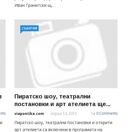
Иван Гранитски щ...
СЪБИТИЯ
в
Пиратско шоу, театрални
постановки и арт ателиета ще...
nts
0 Comments
viapontika.com
Април 14, 2015
зи
Пиратско шоу, театрални постановки и открити
арт ателиета са включени в програмата на