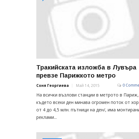
Тракийската изложба в Лувъра
превзе Парижкото метро
0 Comme
Соня Георгиева
Май 14, 2015
На всички възлови станции в метрото в Париж,
където всеки ден минава огромен поток от хор
от 4 до 4,5 млн. пътници на ден/, има монтиран
реклами...