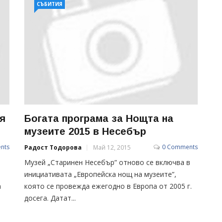
СЪБИТИЯ
я
Богата програма за Нощта на
музеите 2015 в Несебър
nts
0 Comments
Радост Тодорова
Май 12, 2015
Музей „Старинен Несебър” отново се включва в
инициативата „Европейска нощ на музеите”,
а
която се провежда ежегодно в Европа от 2005 г.
досега. Датат...