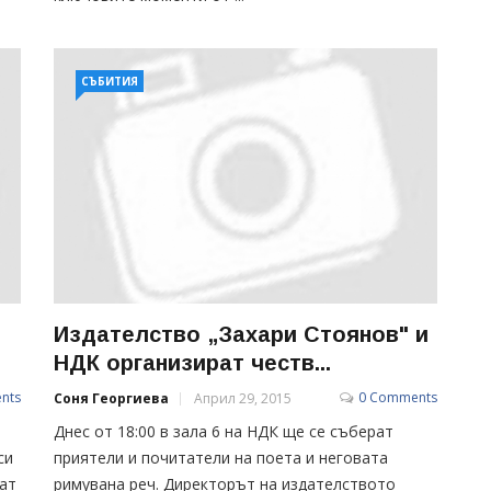
СЪБИТИЯ
Издателство „Захари Стоянов" и
НДК организират честв...
nts
0 Comments
Соня Георгиева
Април 29, 2015
Днес от 18:00 в зала 6 на НДК ще се съберат
си
приятели и почитатели на поета и неговата
гат
римувана реч. Директорът на издателството