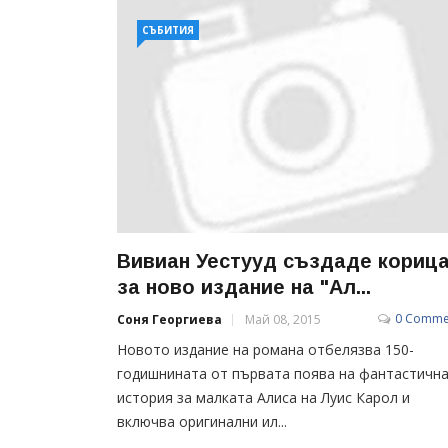
СЪБИТИЯ
Вивиан Уестууд създаде кориц
за ново издание на "Ал...
0 Comme
Соня Георгиева
Май 08, 2015
Новото издание на романа отбелязва 150-
годишнината от първата поява на фантастичн
история за малката Алиса на Луис Карол и
включва оригинални ил...