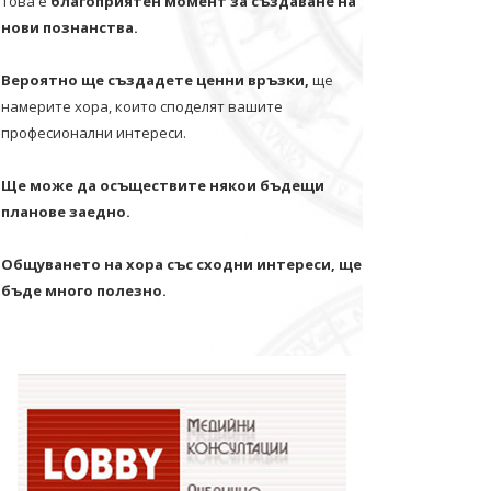
Това е
благоприятен момент за създаване на
нови познанства.
Вероятно ще създадете ценни връзки,
ще
намерите хора, които споделят вашите
професионални интереси.
Ще може да осъществите някои бъдещи
планове заедно.
Общуването на хора със сходни интереси, ще
бъде много полезно.