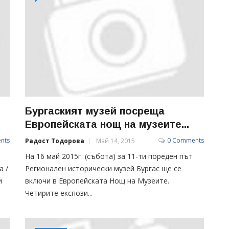
Бургаският музей посреща
Европейската нощ на музеите...
nts
0 Comments
Радост Тодорова
Май 14, 2015
На 16 май 2015г. (събота) за 11-ти пореден път
а /
Регионален исторически музей Бургас ще се
и
включи в Европейската Нощ на Музеите.
Четирите експози...