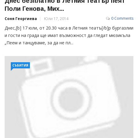
Днес безплатно в Летния театър пеят
Поли Генова, Мих...
0 Comments
Соня Георгиева
Юли 17, 2014
Днес,[b] 17 юли, от 20.30 часа в Летния театъ[/b]р бургазлии
и гости на града ще имат възможност да гледат мюзикъла
„Пеем и танцуваме, за да не пл...
СЪБИТИЯ