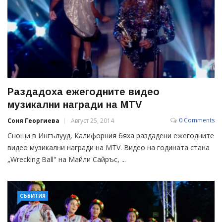
Раздадоха ежегодните видео
музикални награди на МТV
0 Comments
Соня Георгиева
Август 25, 2014
Снощи в Ингълууд, Калифорния бяха раздадени ежегодните
видео музикални награди на MTV. Видео на годината стана
„Wrecking Ball" на Майли Сайръс, ...
СЪБИТИЯ