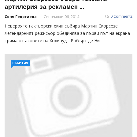
артилерия за рекламен ...
0 Comments
Соня Георгиева
Септември 06, 2014
Невeроятен актьорски екип събира Мартин Скорсезе.
Легендарният режисьор обединява за първи път на екрана
трима от асовете на Холивуд - Робърт де Ни...
СЪБИТИЯ