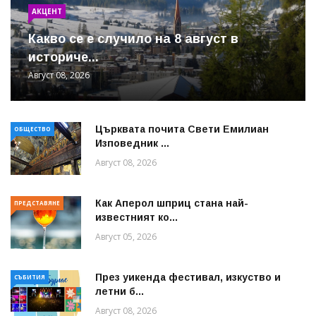
АКЦЕНТ
Какво се е случило на 8 август в
историче...
Август 08, 2026
Църквата почита Свeти Емилиан
ОБЩЕСТВО
Изповедник ...
Август 08, 2026
Как Аперол шприц стана най-
ПРЕДСТАВЯНЕ
известният ко...
Август 05, 2026
През уикенда фестивал, изкуство и
СЪБИТИЯ
летни б...
Август 08, 2026