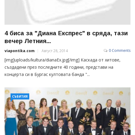
4 биса за "Диана Експрес" в сряда, тази
вечер Летния...
0 Comments
viapontika.com
Август 28, 2014
[img]uploads/kultura/dianaEx.jpg[/img] Каскада от хитове,
създадени през последните 40 години, представи на
концерта си в Бургас култовата банда "...
СЪБИТИЯ