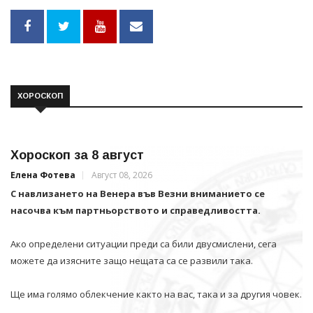
ХОРОСКОП
Хороскоп за 8 август
Елена Фотева
Август 08, 2026
С навлизането на Венера във Везни вниманието се
насочва към партньорството и справедливостта.
Ако определени ситуации преди са били двусмислени, сега
можете да изясните защо нещата са се развили така.
Ще има голямо облекчение както на вас, така и за другия човек.