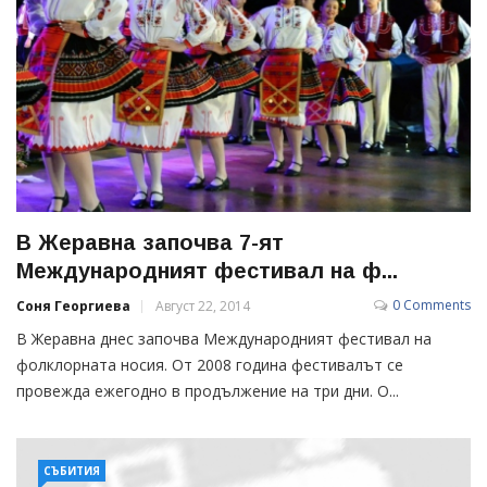
В Жеравна започва 7-ят
Международният фестивал на ф...
0 Comments
Соня Георгиева
Август 22, 2014
В Жеравна днес започва Международният фестивал на
фолклорната носия. От 2008 година фестивалът се
провежда ежегодно в продължение на три дни. О...
СЪБИТИЯ