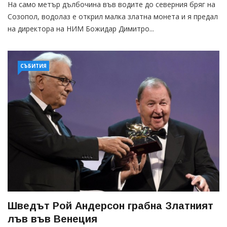
На само метър дълбочина във водите до северния бряг на
Созопол, водолаз е открил малка златна монета и я предал
на директора на НИМ Божидар Димитро...
СЪБИТИЯ
Шведът Рой Андерсон грабна Златният
лъв във Венеция