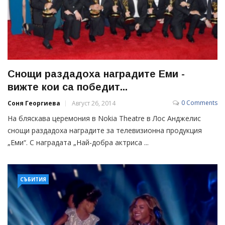
Снощи раздадоха наградите Еми -
вижте кои са победит...
0 Comments
Соня Георгиева
Август 26, 2014
На бляскава церемония в Nokia Theatre в Лос Анджелис
снощи раздадоха наградите за телевизионна продукция
„Еми“. С наградата „Най-добра актриса ...
СЪБИТИЯ