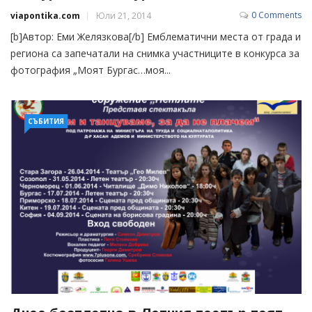
0 Comments
viapontika.com
Юли 21, 2014
[b]Автор: Еми Желязкова[/b] Емблематични места от града и
региона са запечатали на снимка участниците в конкурса за
фотография „Моят Бургас…моя...
СЪБИТИЯ