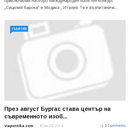
приключилия наскоро Международен балетен конкурс
„Сицилия барока” в Модика , Италия. Тя е възпитаничк...
СЪБИТИЯ
През август Бургас става център на
съвременното изоб...
0 Comments
viapontika.com
Юли 23, 2014