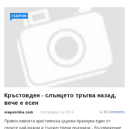
СЪБИТИЯ
Кръстовден - слънцето тръгва назад,
вече е есен
0 Comments
viapontika.com
Септември 14, 2014
Православната християнска църква празнува един от
своите най-важни и тържествени празници - Въздвижение