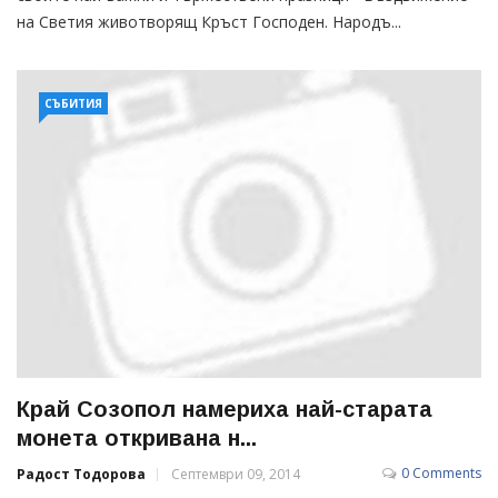
на Светия животворящ Кръст Господен. Народъ...
СЪБИТИЯ
Край Созопол намериха най-старата
монета откривана н...
0 Comments
Радост Тодорова
Септември 09, 2014