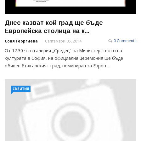
Днес казват кой град ще бъде
Европейска столица на к...
0 Comments
Соня Георгиева
Септември 05, 2014
От 17.30 ч., в галерия „Средец" на Министерството на
културата в София, на официална церемония ще бъде
обявен българският град, номиниран за Европ...
СЪБИТИЯ