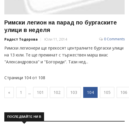
Римски легион на парад по бургаските
улици в неделя
0 Comments
Радост Тодорова
Юли 11, 2014
Римски легионери ще прекосят централните бургаски улици
на 13 юли. Те ще преминат с тържествен марш виас
"Александровска" и "Богориди". Тази нед...
Страници 104 от 108
«
1
101
102
103
104
105
106
...
ПОСЛЕДВАЙТЕ НИ В