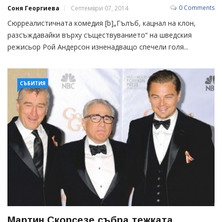
0 Comments
Соня Георгиева
Септември 07, 2014
Сюрреалистичната комедия [b]„Гълъб, кацнал на клон,
разсъждавайки върху съществуванието“ на шведския
режисьор Рой Андерсон изненадващо спечели голя...
СЪБИТИЯ
Мартин Скорсезе събра тежката