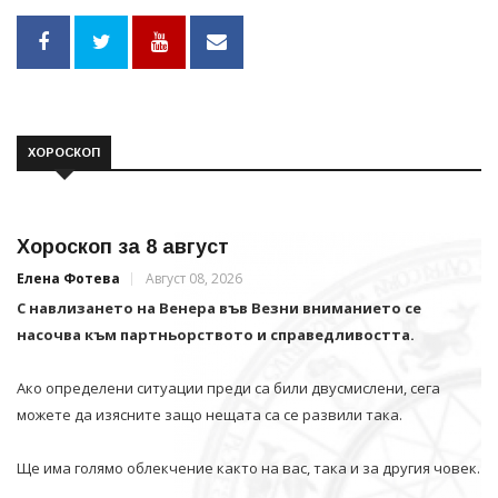
ХОРОСКОП
Хороскоп за 8 август
Елена Фотева
Август 08, 2026
С навлизането на Венера във Везни вниманието се
насочва към партньорството и справедливостта.
Ако определени ситуации преди са били двусмислени, сега
можете да изясните защо нещата са се развили така.
Ще има голямо облекчение както на вас, така и за другия човек.