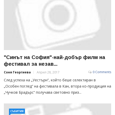
"Синът на София"-най-добър филм на
фестивал за незав...
0 Comments
Соня Георгиева
Април 28, 2017
След успеха на „Уестърн“, който беше селектиран в
„Особен поглед“ на фестивала в Кан, втора ко-продукция на
„Чучков Брадърс“ получава световно приз...
СЪБИТИЯ