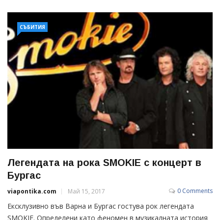
СЪБИТИЯ
Легендата на рока SMOKIE с концерт в
Бургас
0 Comments
viapontika.com
Май 15, 2017
Ексклузивно във Варна и Бургас гостува рок легендата
SMOKIE. Определени като феномен в музикалната история