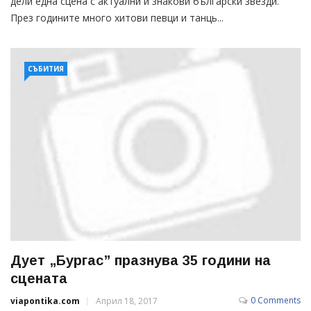
дели една сцена с актуални и знакови български звезди.
През годините много хитови певци и танць...
СЪБИТИЯ
Дует „Бургас” празнува 35 години на
сцената
0 Comments
viapontika.com
Април 18, 2017