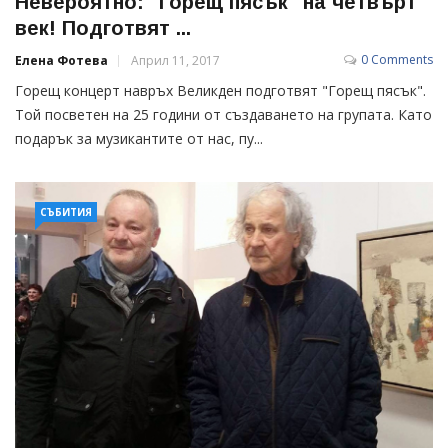
Невероятно: "Горещ пясък" на четвърт
век! Подготвят ...
0 Comments
Елена Фотева
Април 11, 2017
Горещ концерт навръх Великден подготвят "Горещ пясък".
Той посветен на 25 години от създаването на групата. Като
подарък за музикантите от нас, пу...
СЪБИТИЯ