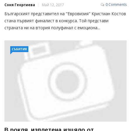
0 Comments
Соня Георгиева
Май 12, 2017
Българският представител на "Евровизия" Кристиан Костов
стана първият финалист в конкурса. Той представи
страната ни на втория полуфинал с емоциона...
СЪБИТИЯ
В рокля, изплетена изцяло от