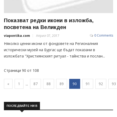
Показват редки икони в изложба,
посветена на Великден
0 Comments
viapontika.com
Април 07, 2017
Няколко ценни икони от фондовете на Регионалния
исторически музей на Бургас ще бъдат показани в
изложбата "Християнският ритуал - тайнства и послан...
Страници 90 от 108
«
1
87
88
89
90
91
92
93
...
ПОСЛЕДВАЙТЕ НИ В