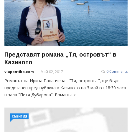
Представят романа „Тя, островът“ в
Казиното
0 Comments
viapontika.com
Май 02, 2017
Романът на Ирина Папанчева - "Тя, островът", ще бъде
представен пред публика в Казиното на 3 май от 18:30 часа
в зала "Петя Дубарова". Романът с...
СЪБИТИЯ