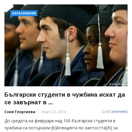
ОБРАЗОВАНИЕ
Български студенти в чужбина искат да
се завърнат в ...
0 Comments
Соня Георгиева
Март 23, 2014
До средата на февруари над 100 български студенти в
чужбина са потърсили [b]Агенцията по заетостта[/b] за