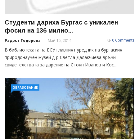
Студенти дариха Бургас с уникален
фосил на 136 милио...
0 Comments
Радост Тодорова
Май 15, 2014
В библиотеката на БСУ главният уредник на бургаския
природонаучен музей д-р Светла Далакчиева връчи
свидетелствата за дарение на Стоян Иванов и Кос...
ОБРАЗОВАНИЕ