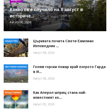
Какво се е случило на 8 август в
историче...
Август 08, 2026
Църквата почита Свeти Емилиан
ОБЩЕСТВО
Изповедник ...
Август 08, 2026
Голям горски пожар край езерото Гарда
СВЕТОВНИ НОВИНИ
в И...
Август 08, 2026
Как Аперол шприц стана най-
ПРЕДСТАВЯНЕ
известният ко...
Август 05, 2026