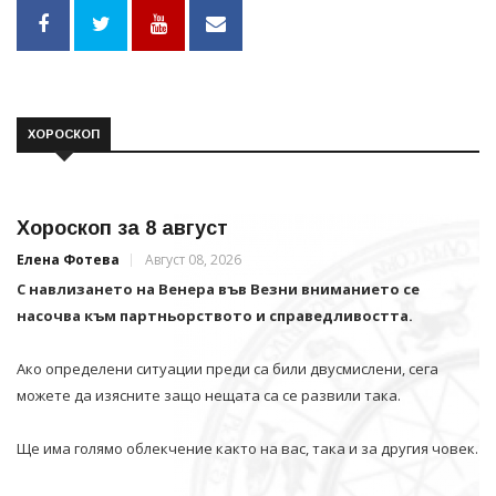
ХОРОСКОП
Хороскоп за 8 август
Елена Фотева
Август 08, 2026
С навлизането на Венера във Везни вниманието се
насочва към партньорството и справедливостта.
Ако определени ситуации преди са били двусмислени, сега
можете да изясните защо нещата са се развили така.
Ще има голямо облекчение както на вас, така и за другия човек.