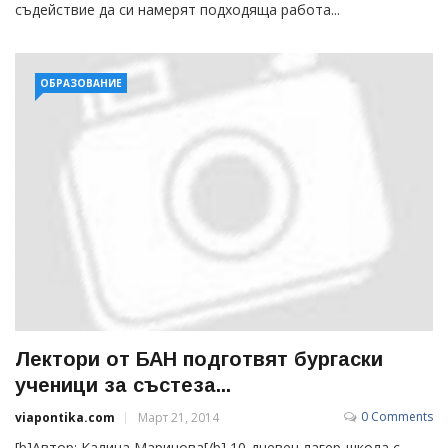
съдействие да си намерят подходяща работа...
ОБРАЗОВАНИЕ
Лектори от БАН подготвят бургаски
ученици за състеза...
0 Comments
viapontika.com
Март 21, 2014
[b]Автор: Калина Маринова[/b] 10-дневен лагер-школа с