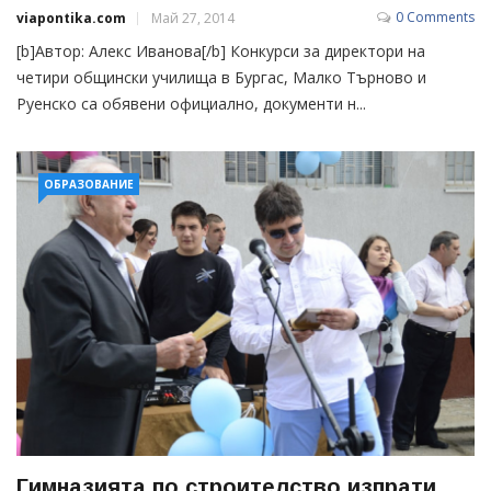
0 Comments
viapontika.com
Май 27, 2014
[b]Автор: Алекс Иванова[/b] Конкурси за директори на
четири общински училища в Бургас, Малко Търново и
Руенско са обявени официално, документи н...
ОБРАЗОВАНИЕ
Гимназията по строителство изпрати