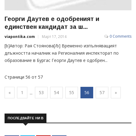
Георги Даутев е одобреният и
единствен кандидат за ш...
0 Comments
viapontika.com
Март 17, 2014
[b]Автор: Рая Стоянова[/b] Временно изпълняващият
длъжността началник на Регионалния инспекторат по
образование в Бургас Георги Даутев е одобрен...
Страници 56 от 57
«
1
53
54
55
56
57
»
...
ПОСЛЕДВАЙТЕ НИ В