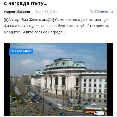
с награда пъту...
0 Comments
viapontika.com
Март 18, 2014
[b]Автор: Еми Желязкова[/b] Само няколко дни остават до
финала на конкурса за есе на бургаския клуб "България за
младите", чиято голяма награда ...
ОБРАЗОВАНИЕ