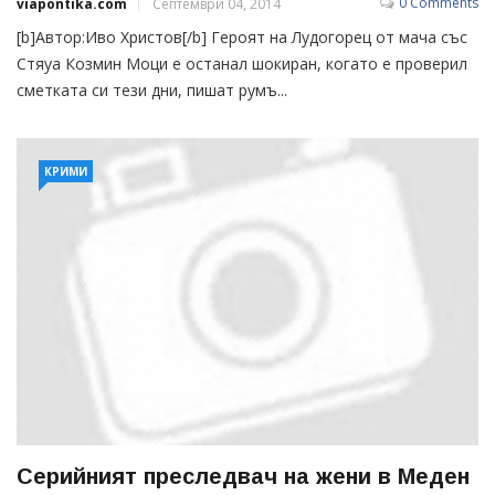
0 Comments
viapontika.com
Септември 04, 2014
[b]Автор:Иво Христов[/b] Героят на Лудогорец от мача със
Стяуа Козмин Моци е останал шокиран, когато е проверил
сметката си тези дни, пишат румъ...
КРИМИ
Серийният преследвач на жени в Меден