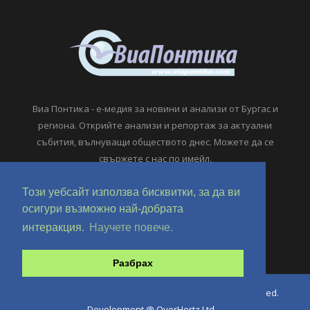
Виа Понтика - е-медия за новини и анализи от Бургас и
региона. Открийте анализи и репортаж за актуални
събития, вълнуващи обществото днес. Можете да се
свържете с нас по имейл.
viapontika@viapontika.com
Този уебсайт използва бисквитки, за да ви
осигури възможно най-добрата
интеракция.
Научете повече.
Разбрах
Copyright © 2018-2024 ViaPontika.com. All Rights Reserved.
Development @ OverHertz Ltd
Ω