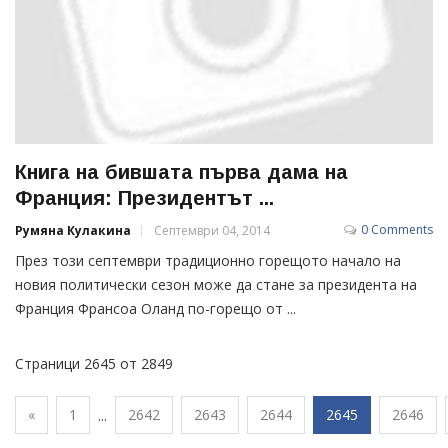
Книга на бившата първа дама на
Франция: Президентът ...
0 Comments
Румяна Кулакина
Септември 04, 2014
През този септември традиционно горещото начало на
новия политически сезон може да стане за президента на
Франция Франсоа Оланд по-горещо от ...
Страници 2645 от 2849
«
1
2642
2643
2644
2645
2646
...