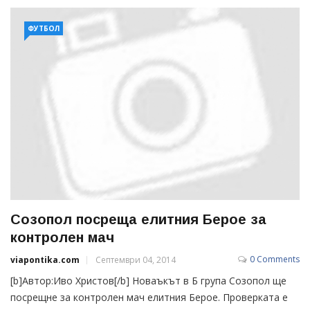
ФУТБОЛ
Созопол посреща елитния Берое за
контролен мач
0 Comments
viapontika.com
Септември 04, 2014
[b]Автор:Иво Христов[/b] Новаъкът в Б група Созопол ще
посрещне за контролен мач елитния Берое. Проверката е