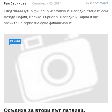
0 Comments
Рая Стоянова
Септември 05, 2014
След 90-минутно финално изслушване Пловдив стана първи
между София, Велико Търново, Пловдив и Варна и ще
разчита на сериозна сума финансиране. ...
КРИМИ
Осъдиха за втори път латвиец,