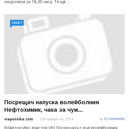
насрочена за 18,30 часа. Тя ще ...
СПОРТ
Посрещач напуска волейболния
Нефтохимик, чака за чуж...
0 Comments
viapontika.com
Септември 04, 2014
[b]Автор:Иво Христов [/b] Посрещачът във волейболния