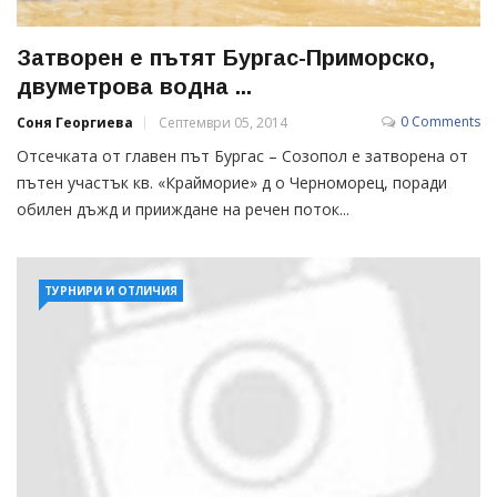
Затворен е пътят Бургас-Приморско,
двуметрова водна ...
0 Comments
Соня Георгиева
Септември 05, 2014
Отсечката от главен път Бургас – Созопол е затворена от
пътен участък кв. «Крайморие» д о Черноморец, поради
обилен дъжд и прииждане на речен поток...
ТУРНИРИ И ОТЛИЧИЯ