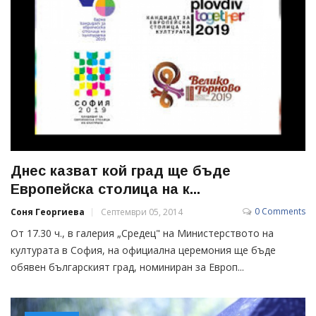
Днес казват кой град ще бъде
Европейска столица на к...
0 Comments
Соня Георгиева
Септември 05, 2014
От 17.30 ч., в галерия „Средец" на Министерството на
културата в София, на официална церемония ще бъде
обявен българският град, номиниран за Европ...