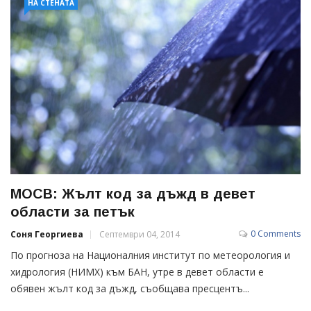
НА СТЕНАТА
МОСВ: Жълт код за дъжд в девет
области за петък
0 Comments
Соня Георгиева
Септември 04, 2014
По прогноза на Националния институт по метеорология и
хидрология (НИМХ) към БАН, утре в девет области е
обявен жълт код за дъжд, съобщава пресцентъ...