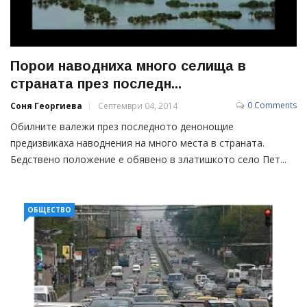
Порои наводниха много селища в
страната през последн...
0 Comments
Соня Георгиева
Септември 04, 2014
Обилните валежи през последното денонощие
предизвикаха наводнения на много места в страната.
Бедствено положение е обявено в златишкото село Пет...
ОБЩЕСТВО