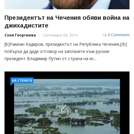
Президентът на Чечения обяви война на
джихадистите
0 Comments
Соня Георгиева
Септември 04, 2014
[b]Рамзан Кадиров, президентът на Република Чечения,[/b]
побърза да даде отговор на заплахите към руския
президент Владимир Путин от страна на ис...
НА СТЕНАТА