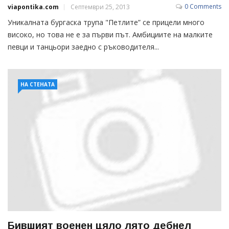
0 Comments
viapontika.com
Септември 25, 2013
Уникалната бургаска трупа "Петлите” се прицели много
високо, но това не е за първи път. Амбициите на малките
певци и танцьори заедно с ръководителя...
НА СТЕНАТА
Бившият военен цяло лято дебнел