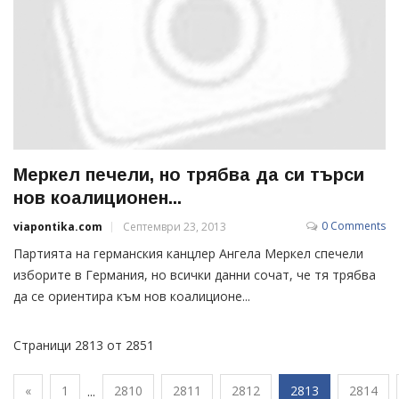
Меркел печели, но трябва да си търси
нов коалиционен...
0 Comments
viapontika.com
Септември 23, 2013
Партията на германския канцлер Ангела Меркел спечели
изборите в Германия, но всички данни сочат, че тя трябва
да се ориентира към нов коалиционе...
Страници 2813 от 2851
«
1
2810
2811
2812
2813
2814
...