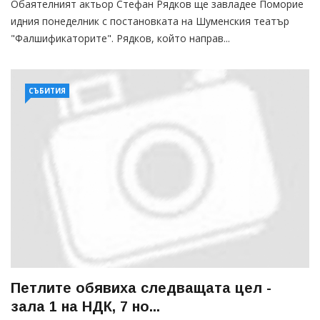
Обаятелният актьор Стефан Рядков ще завладее Поморие
идния понеделник с постановката на Шуменския театър
"Фалшификаторите". Рядков, който направ...
СЪБИТИЯ
Петлите обявиха следващата цел -
зала 1 на НДК, 7 но...