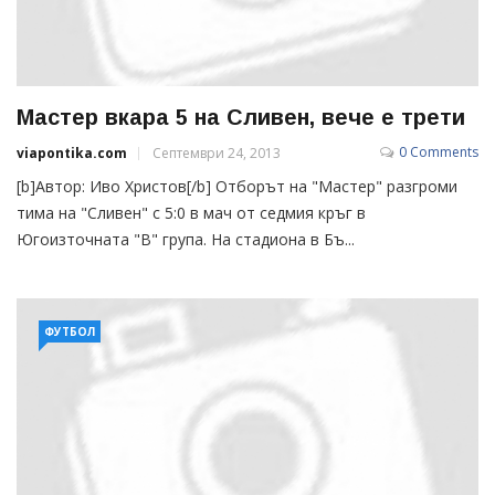
Мастер вкара 5 на Сливен, вече е трети
0 Comments
viapontika.com
Септември 24, 2013
[b]Автор: Иво Христов[/b] Отборът на "Мастер" разгроми
тима на "Сливен" с 5:0 в мач от седмия кръг в
Югоизточната "В" група. На стадиона в Бъ...
ФУТБОЛ