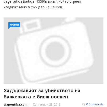
page=article&article=1559]мъжът, който стреля
хладнокръвно в сърцето на банков...
КРИМИ
Задържаният за убийството на
банкерката е бивш военен
0 Comments
viapontika.com
Септември 23, 2013