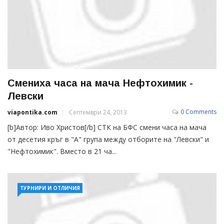
Смениха часа на мача Нефтохимик -
Левски
0 Comments
viapontika.com
Септември 24, 2013
[b]Автор: Иво Христов[/b] СТК на БФС смени часа на мача
от десетия кръг в "А" група между отборите на "Левски" и
"Нефтохимик". Вместо в 21 ча...
ТУРНИРИ И ОТЛИЧИЯ