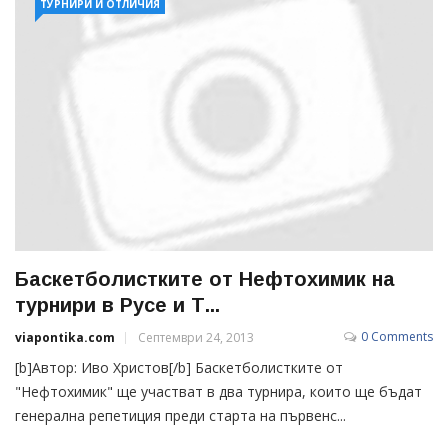
ТУРНИРИ И ОТЛИЧИЯ
Баскетболистките от Нефтохимик на
турнири в Русе и Т...
0 Comments
viapontika.com
Септември 24, 2013
[b]Автор: Иво Христов[/b] Баскетболистките от
"Нефтохимик" ще участват в два турнира, които ще бъдат
генерална репетиция преди старта на първенс...