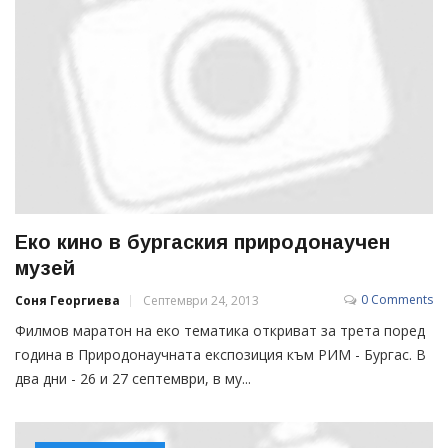
Eко кино в бургаския природонаучен
музей
0 Comments
Соня Георгиева
Септември 24, 2013
Филмов маратон на еко тематика откриват за трета поред
година в Природонаучната експозиция към РИМ - Бургас. В
два дни - 26 и 27 септември, в му...