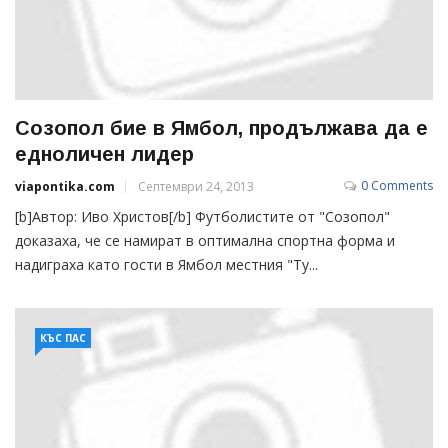
Созопол бие в Ямбол, продължава да е
едноличен лидер
0 Comments
viapontika.com
Септември 24, 2013
[b]Автор: Иво Христов[/b] Футболистите от "Созопол"
доказаха, че се намират в оптимална спортна форма и
надиграха като гости в Ямбол местния "Ту...
КЪС ПАС