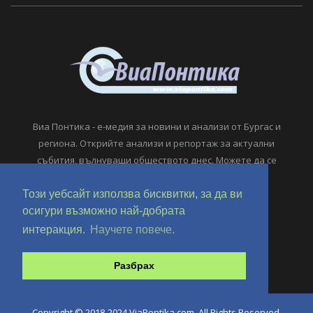
Виа Понтика - е-медия за новини и анализи от Бургас и
региона. Открийте анализи и репортаж за актуални
събития, вълнуващи обществото днес. Можете да се
свържете с нас по имейл.
Този уебсайт използва бисквитки, за да ви
viapontika@viapontika.com
осигури възможно най-добрата
интеракция.
Научете повече.
Разбрах
Copyright © 2018-2024 ViaPontika.com. All Rights Reserved.