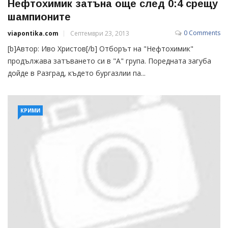
Нефтохимик затъна още след 0:4 срещу
шампионите
0 Comments
viapontika.com
Септември 23, 2013
[b]Автор: Иво Христов[/b] Отборът на "Нефтохимик"
продължава затъването си в "А" група. Поредната загуба
дойде в Разград, където бургазлии па...
КРИМИ