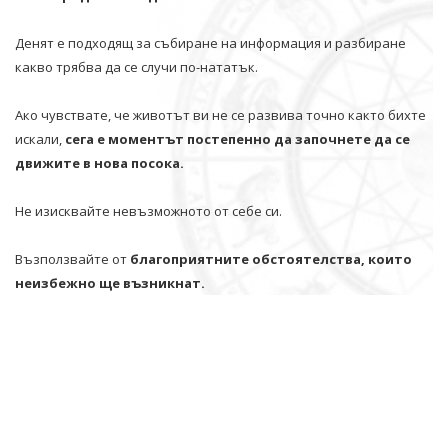
Денят е подходящ за събиране на информация и разбиране
какво трябва да се случи по-нататък.
Ако чувствате, че животът ви не се развива точно както бихте
искали,
сега е моментът постепенно да започнете да се
движите в нова посока.
Не изисквайте невъзможното от себе си.
Възползвайте от
благоприятните обстоятелства, които
неизбежно ще възникнат.