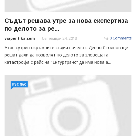
Съдът решава утре за нова експертиза
по делото за ре...
0 Comments
viapontika.com
Септември 24, 2013
Утре сутрин окръжните съдии начело с Денчо Стоянов ще
решат дали да позволят по делото за зловещата
катастрофа с рейс на "Ентуртранс" да има нова а...
КЪС ПАС