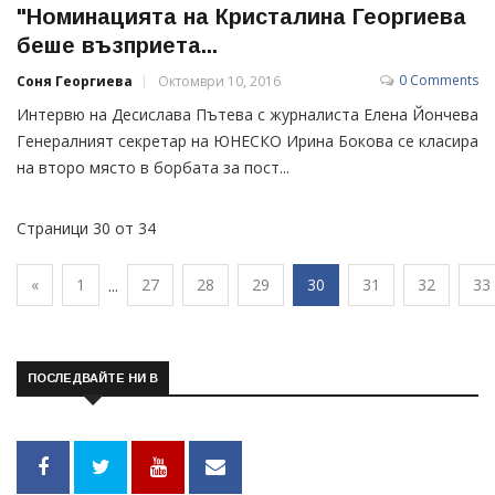
"Номинацията на Кристалина Георгиева
беше възприета...
0 Comments
Соня Георгиева
Октомври 10, 2016
Интервю на Десислава Пътева с журналиста Елена Йончева
Генералният секретар на ЮНЕСКО Ирина Бокова се класира
на второ място в борбата за пост...
Страници 30 от 34
«
1
27
28
29
30
31
32
33
...
ПОСЛЕДВАЙТЕ НИ В