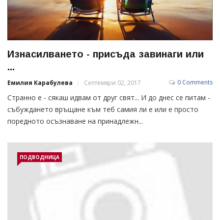
Изнасилването - присъда завинаги или
...
0 Comments
Емилия Карабулева
Септември 02, 2017
Странно е - сякаш идвам от друг свят... И до днес се питам -
събуждането връщане към теб самия ли е или е просто
поредното осъзнаване на принадлежн...
ПОДВОДНИЦА