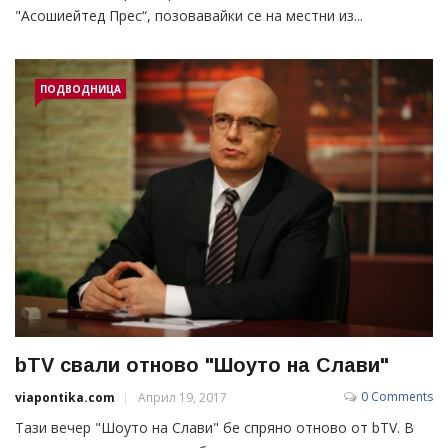
"Асошиейтед Прес“, позовавайки се на местни из...
ПОДВОДНИЦА
bTV свали отново "Шоуто на Слави"
0 Comments
viapontika.com
Април 19, 2017
Тази вечер "Шоуто на Слави" бе спряно отново от bTV. В