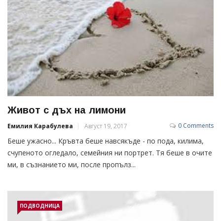
Живот с дъх на лимони
0 Comments
Емилия Карабулева
Август 19, 2017
Беше ужасно... Кръвта беше навсякъде - по пода, килима,
счупеното огледало, семейния ни портрет. Тя беше в очите
ми, в съзнанието ми, после пропълз...
ПОДВОДНИЦА