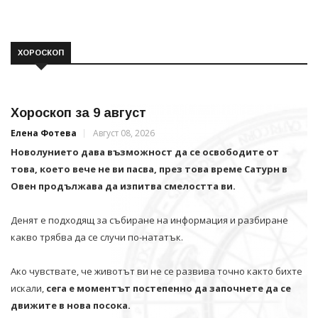
ХОРОСКОП
Хороскоп за 9 август
Елена Фотева
Август 08, 2026
Новолунието дава възможност да се освободите от
това, което вече не ви пасва, през това време Сатурн в
Овен продължава да изпитва смелостта ви.
Денят е подходящ за събиране на информация и разбиране
какво трябва да се случи по-нататък.
Ако чувствате, че животът ви не се развива точно както бихте
искали,
сега е моментът постепенно да започнете да се
движите в нова посока.