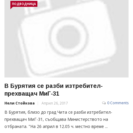
ПОДВОДНИЦА
В Бурятия се разби изтребител-
прехващач МиГ-31
0 Comments
Нели Стойкова
Април 26, 2017
В Бурятия, близо до град Чита се разби изтребител-
прехващач МиГ-31, съобщава Министерството на
отбраната. "На 26 април в 12.05 ч. местно време ...