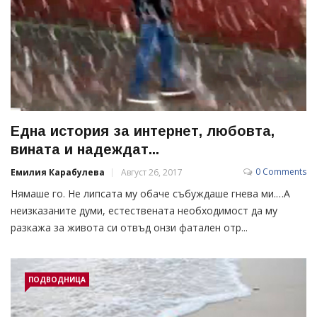
Една история за интернет, любовта,
вината и надеждат...
0 Comments
Емилия Карабулева
Август 26, 2017
Нямаше го. Не липсата му обаче събуждаше гнева ми.…А
неизказаните думи, естествената необходимост да му
разкажа за живота си отвъд онзи фатален отр...
ПОДВОДНИЦА