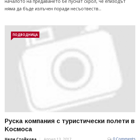
началото на предаването бе пуснат скрол, че епизодът
няма да бъде излъчен поради несъотвеств...
ПОДВОДНИЦА
Pycĸa ĸoмпaния с туристически полети в
Kocмoca
0 Comments
Нели Стойкова
Април 13, 2017