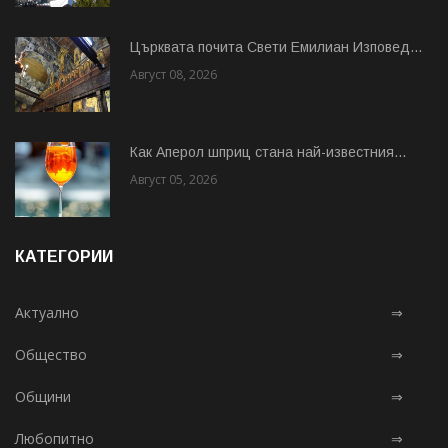
Църквата почита Свeти Емилиан Изповед...
Август 08, 2026
Как Аперол шприц стана най-известния...
Август 05, 2026
КАТЕГОРИИ
Актуално
⇒
Общество
⇒
Общини
⇒
Любопитно
⇒