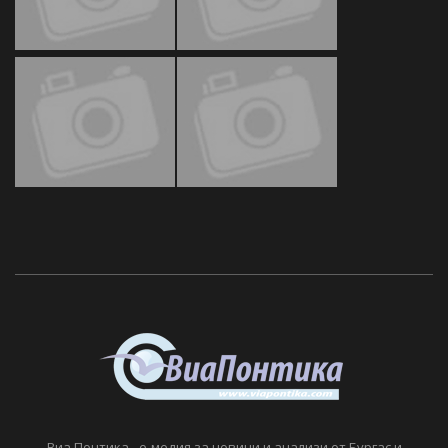
Виа Понтика - е-медия за новини и анализи от Бургас и