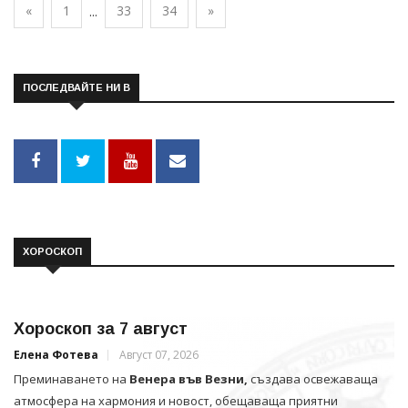
«
1
33
34
»
...
ПОСЛЕДВАЙТЕ НИ В
ХОРОСКОП
Хороскоп за 7 август
Елена Фотева
Август 07, 2026
Преминаването на
Венера във Везни,
създава освежаваща
атмосфера на хармония и новост, обещаваща приятни