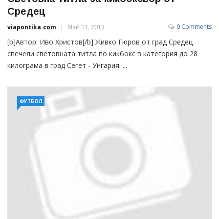
Средец
0 Comments
viapontika.com
Май 21, 2013
[b]Автор: Иво Христов[/b] Живко Гюров от град Средец
спечели световната титла по кикбокс в категория до 28
килограма в град Сегет - Унгария. ...
ФУТБОЛ