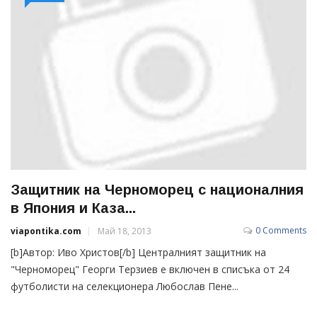
Защитник на Черноморец с националния
в Япония и Каза...
0 Comments
viapontika.com
Май 18, 2013
[b]Автор: Иво Христов[/b] Централният защитник на
"Черноморец" Георги Терзиев е включен в списъка от 24
футболисти на селекционера Любослав Пене...