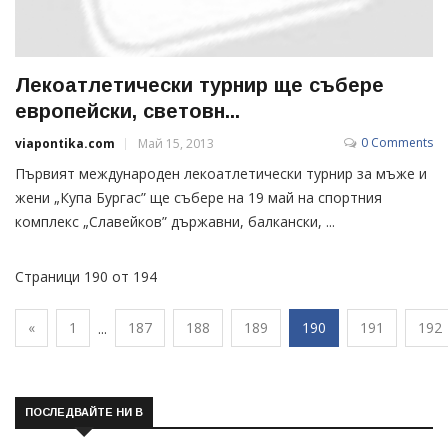
Лекоатлетически турнир ще събере
европейски, световн...
0 Comments
viapontika.com
Май 15, 2013
Първият международен лекоатлетически турнир за мъже и
жени „Купа Бургас” ще събере на 19 май на спортния
комплекс „Славейков” държавни, балкански, ...
Страници 190 от 194
«
1
187
188
189
190
191
192
...
ПОСЛЕДВАЙТЕ НИ В