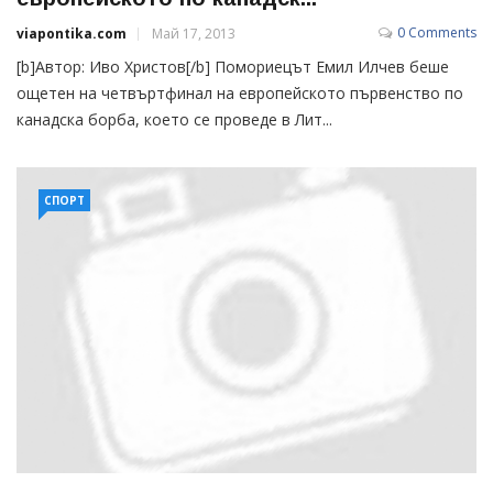
0 Comments
viapontika.com
Май 17, 2013
[b]Автор: Иво Христов[/b] Помориецът Емил Илчев беше
ощетен на четвъртфинал на европейското първенство по
канадска борба, което се проведе в Лит...
СПОРТ