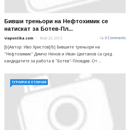
Бивши треньори на Нефтохимик се
натискат за Ботев-Пл...
0 Comments
viapontika.com
Май 20, 2013
[b]Автор: Иво Христов[/b] Бившите треньори на
"Нефтохимик" Димчо Ненов и Иван Цветанов са сред
кандидатите за работа в "Ботев"-Пловдив. От ...
ТУРНИРИ И ОТЛИЧИЯ