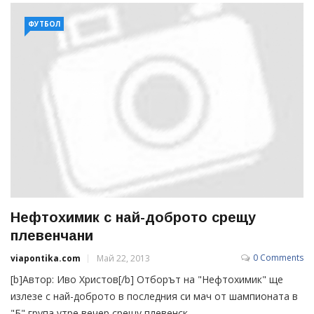
ФУТБОЛ
Нефтохимик с най-доброто срещу
плевенчани
0 Comments
viapontika.com
Май 22, 2013
[b]Автор: Иво Христов[/b] Отборът на "Нефтохимик" ще
излезе с най-доброто в последния си мач от шампионата в
"Б" група утре вечер срещу плевенск...