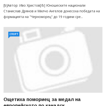
[b]Автор: Иво Христов[/b] Юношеските национали
Станислав Дрянов и Милчо Ангелов донесоха победата на
формацията на "Черноморец" до 19 години сре...
СПОРТ
Ощетиха помориец за медал на
европейското по канадск...