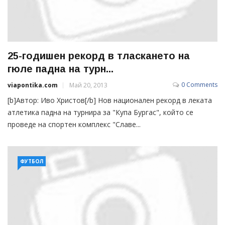
25-годишен рекорд в тласкането на
гюле падна на турн...
0 Comments
viapontika.com
Май 20, 2013
[b]Автор: Иво Христов[/b] Нов национален рекорд в леката
атлетика падна на турнира за "Купа Бургас", който се
проведе на спортен комплекс "Славе...
ФУТБОЛ