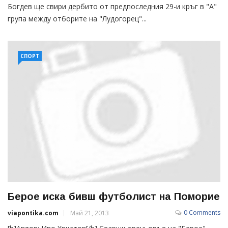
Богдев ще свири дербито от предпоследния 29-и кръг в "А"
група между отборите на "Лудогорец"...
СПОРТ
Берое иска бивш футболист на Поморие
0 Comments
viapontika.com
Май 21, 2013