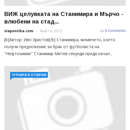
ВИЖ целувката на Станимира и Мърчо -
влюбени на стад...
0 Comments
viapontika.com
Май 16, 2013
[b]Автор: Иво Христов[/b] Станимира, момичето, което
получи предложение за брак от футболиста на
"Нефтохимик" Станимир Митев секунди преди начал...
ТУРНИРИ И ОТЛИЧИЯ