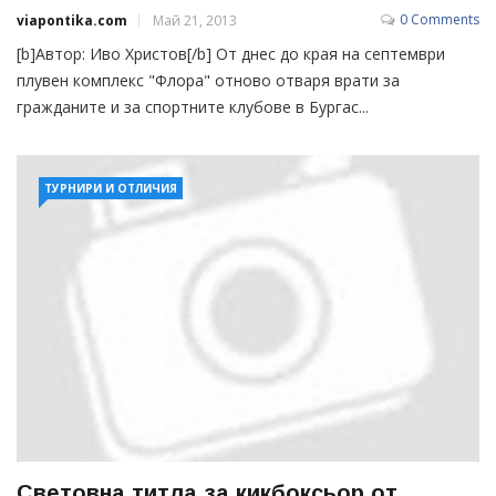
0 Comments
viapontika.com
Май 21, 2013
[b]Автор: Иво Христов[/b] От днес до края на септември
плувен комплекс "Флора" отново отваря врати за
гражданите и за спортните клубове в Бургас...
ТУРНИРИ И ОТЛИЧИЯ
Световна титла за кикбоксьор от