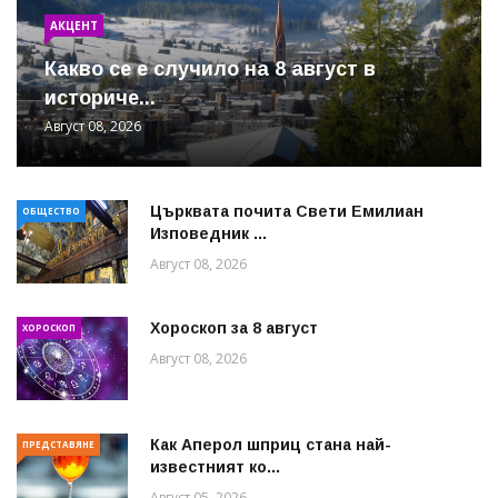
АКЦЕНТ
Какво се е случило на 8 август в
историче...
Август 08, 2026
Църквата почита Свeти Емилиан
ОБЩЕСТВО
Изповедник ...
Август 08, 2026
Хороскоп за 8 август
ХОРОСКОП
Август 08, 2026
Как Аперол шприц стана най-
ПРЕДСТАВЯНЕ
известният ко...
Август 05, 2026