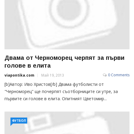
Двама от Черноморец черпят за първи
голове в елита
0 Comments
viapontika.com
Май 19, 2013
[b]Автор: Иво Христов[/b] Двама футболисти от
"Черноморец" ще почерпят съотборниците си утре, за
първите си голове в елита. Опитният Цветомир...
ФУТБОЛ