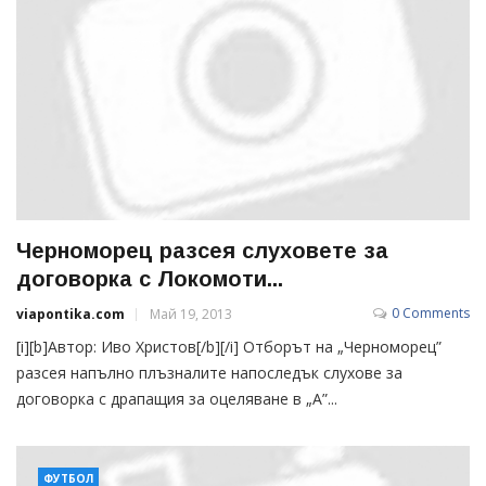
Черноморец разсея слуховете за
договорка с Локомоти...
0 Comments
viapontika.com
Май 19, 2013
[i][b]Автор: Иво Христов[/b][/i] Отборът на „Черноморец”
разсея напълно плъзналите напоследък слухове за
договорка с драпащия за оцеляване в „А”...
ФУТБОЛ