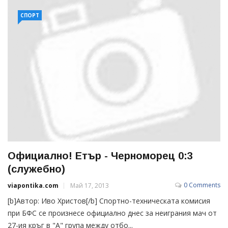
СПОРТ
Официално! Етър - Черноморец 0:3
(служебно)
0 Comments
viapontika.com
Май 17, 2013
[b]Автор: Иво Христов[/b] Спортно-техническата комисия
при БФС се произнесе официално днес за неиграния мач от
27-ия кръг в "А" група между отбо...