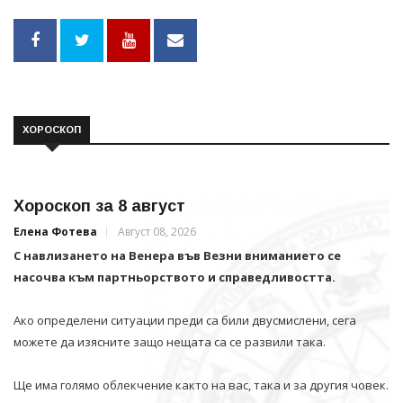
ХОРОСКОП
Хороскоп за 8 август
Елена Фотева
Август 08, 2026
С навлизането на Венера във Везни вниманието се
насочва към партньорството и справедливостта.
Ако определени ситуации преди са били двусмислени, сега
можете да изясните защо нещата са се развили така.
Ще има голямо облекчение както на вас, така и за другия човек.