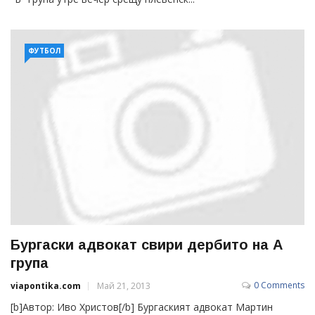
ФУТБОЛ
Бургаски адвокат свири дербито на А
група
0 Comments
viapontika.com
Май 21, 2013
[b]Автор: Иво Христов[/b] Бургаският адвокат Мартин