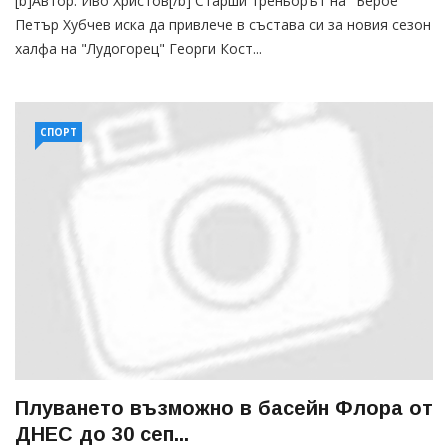
[b]Автор: Иво Христов[/b] Старши треньорът на "Берое"
Петър Хубчев иска да привлече в състава си за новия сезон
халфa на "Лудогорец" Георги Кост...
СПОРТ
Плуването възможно в басейн Флора от
ДНЕС до 30 сеп...