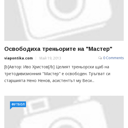
Освободиха треньорите на "Мастер"
0 Comments
viapontika.com
Май 19, 2013
[b]Автор: Иво Христов[/b] Целият треньорски щаб на
третодивизионния "Мастер" е освободен. Тръгват си
старшията Нено Ненов, асистентът му Веси...
ФУТБОЛ