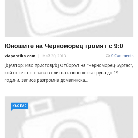
Юношите на Черноморец громят с 9:0
0 Comments
viapontika.com
Май 20, 2013
[b]Автор: Иво Христов[/b] Отборът на "Черноморец-Бургас",
който се състезава в елитната юношеска група до 19
години, записа разгромна домакинска...
КЪС ПАС