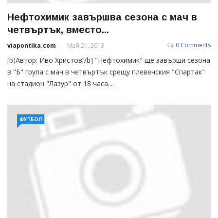
Нефтохимик завършва сезона с мач в
четвъртък, вместо...
0 Comments
viapontika.com
Май 21, 2013
[b]Автор: Иво Христов[/b] "Нефтохимик" ще завърши сезона
в "Б" група с мач в четвъртък срещу плевенския "Спартак"
на стадион "Лазур" от 18 часа....
ФУТБОЛ