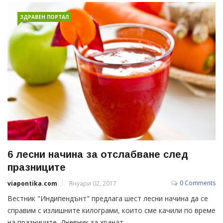
ЗДРАВЕН ПОРТАЛ
6 лесни начина за отслабване след
празниците
0 Comments
viapontika.com
Януари 02, 2017
Вестник "Индипендънт" предлага шест лесни начина да се
справим с излишните килограми, които сме качили по време
на празниците. Дневник за хранат...