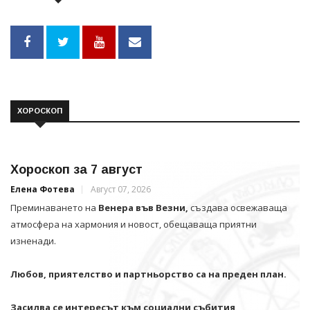
ХОРОСКОП
Хороскоп за 7 август
Елена Фотева
Август 07, 2026
Преминаването на
Венера във Везни,
създава освежаваща
атмосфера на хармония и новост, обещаваща приятни
изненади.
Любов, приятелство и партньорство са на преден план.
Засилва се интересът към социални събития,