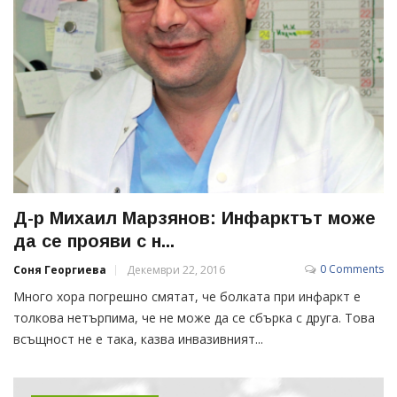
Д-р Михаил Марзянов: Инфарктът може
да се прояви с н...
0 Comments
Соня Георгиева
Декември 22, 2016
Много хора погрешно смятат, че болката при инфаркт е
толкова нетърпима, че не може да се сбърка с друга. Това
всъщност не е така, казва инвазивният...