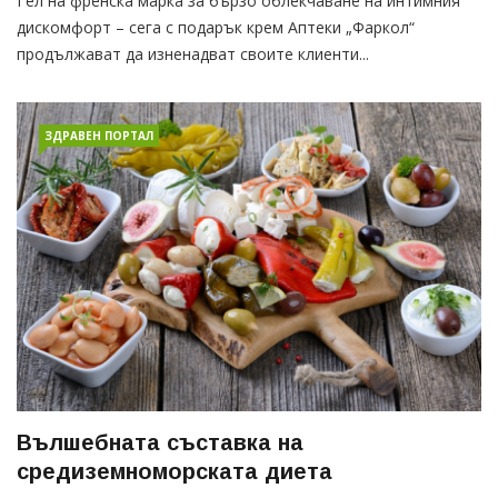
Гел на френска марка за бързо облекчаване на интимния
дискомфорт – сега с подарък крем Аптеки „Фаркол“
продължават да изненадват своите клиенти...
ЗДРАВЕН ПОРТАЛ
Вълшебната съставка на
средиземноморската диета