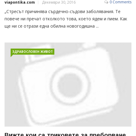
0 Comments
viapontika.com
Декември 30, 2016
„Стресът причинява сърдечно-съдови заболявания. Те
повече ни пречат отколкото това, което ядем и пием. Как
ще ни се отрази една обилна новогодишна ...
ЗДРАВОСЛОВЕН ЖИВОТ
Вижте кои са триковете за преборване