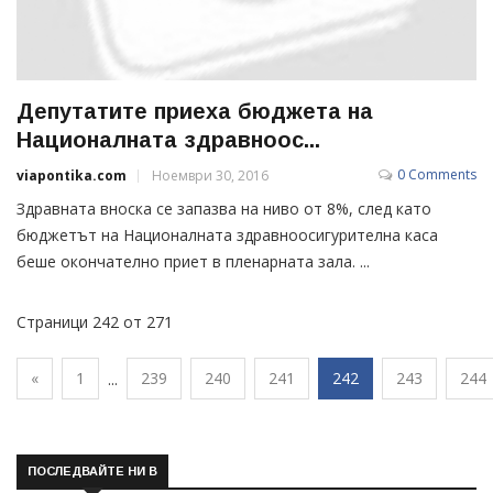
Депутатите приеха бюджета на
Националната здравноос...
0 Comments
viapontika.com
Ноември 30, 2016
Здравната вноска се запазва на ниво от 8%, след като
бюджетът на Националната здравноосигурителна каса
беше окончателно приет в пленарната зала. ...
Страници 242 от 271
«
1
239
240
241
242
243
244
...
ПОСЛЕДВАЙТЕ НИ В