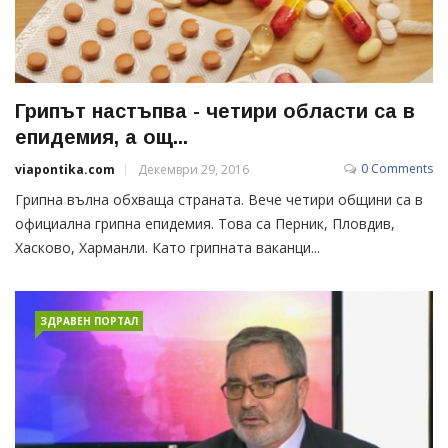
Грипът настъпва - четири области са в
епидемия, а ощ...
0 Comments
viapontika.com
Декември 29, 2016
Грипна вълна обхваща страната. Вече четири общини са в
официална грипна епидемия. Това са Перник, Пловдив,
Хасково, Харманли. Като грипната ваканци...
ЗДРАВЕН ПОРТАЛ