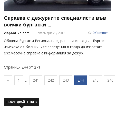
Справка с дежурните специалисти във
всички бургаски ...
0 Comments
viapontika.com
Септември 28, 2016
Община Бургас и Регионална здравна инспекция - Бургас
изискаха от болничните заведения в града да изготвят
ежемесечна справка с информация за дежур...
Страници 244 от 271
«
1
241
242
243
244
245
246
...
ПОСЛЕДВАЙТЕ НИ В