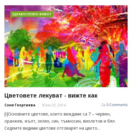
ЗДРАВОСЛОВЕН ЖИВОТ
Цветовете лекуват - вижте как
0 Comments
Соня Георгиева
Юни 25, 2014
[i]Основните цветове, които виждаме са 7 – червен,
оранжев, жълт, зелен, син, тъмносин, виолетов и бял.
Седемте видими цветове отговарят на цвето...