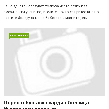
Защо децата боледуват толкова често разкриват
американски учени. Родителите, които се притесняват от
честите боледувания на бебетата и малките дец...
ЗА ПАЦИЕНТА
Първо в бургаска кардио болница:
Иновативен метод за...