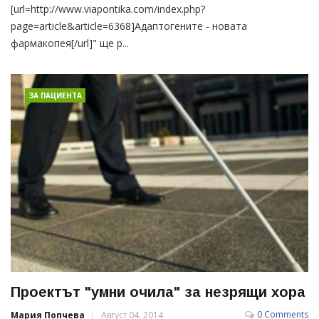
[url=http://www.viapontika.com/index.php?
page=article&article=6368]Адаптогените - новата
фармакопея[/url]" ще р...
ЗА ПАЦИЕНТА
Проектът "умни очила" за незрящи хора
0 Comments
Мария Попчева
Август 04, 2014