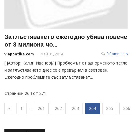
Затлъстяването ежегодно убива повече
от 3 милиона чо...
0 Comments
viapontika.com
Май 31, 2014
[i]Автор: Калин Иванов[/i] Проблемът с наднорменото тегло
и затлъстяването днес се е превърнал в световен.
Ежегодно проблемите със затлъстяванет...
Страници 264 от 271
«
1
261
262
263
264
265
266
...