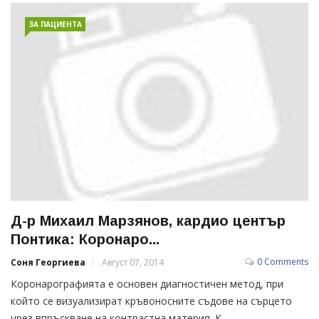
ЗА ПАЦИЕНТА
Д-р Михаил Марзянов, кардио център
Понтика: Коронаро...
0 Comments
Соня Георгиева
Август 07, 2014
Коронарографията е основен диагностичен метод, при
който се визуализират кръвоносните съдове на сърцето
чрез впръскване на контрастна материя. К...