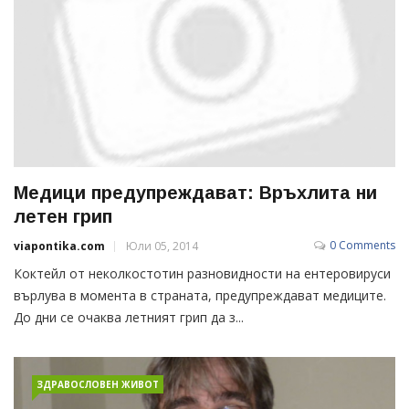
Медици предупреждават: Връхлита ни
летен грип
0 Comments
viapontika.com
Юли 05, 2014
Коктейл от неколкостотин разновидности на ентеровируси
върлува в момента в страната, предупреждават медиците.
До дни се очаква летният грип да з...
ЗДРАВОСЛОВЕН ЖИВОТ