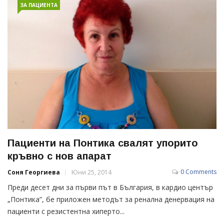
ЗА ПАЦИЕНТА
Пациенти на Понтика свалят упорито
кръвно с нов апарат
0 Comments
Соня Георгиева
Юни 25, 2014
Преди десет дни за първи път в България, в кардио център
„Понтика”, бе приложен методът за ренална денервация на
пациенти с резистентна хиперто...