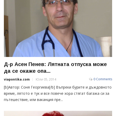
Д-р Асен Пенев: Лятната отпуска може
да се окаже опа...
0 Comments
viapontika.com
Юли 05, 2014
[b]Автор: Соня Георгиева[/b] Въпреки бурите и дъждовното
време, лятото е тук и все повече хора стягат багажа си за
пътешествие, или ваканция пре...