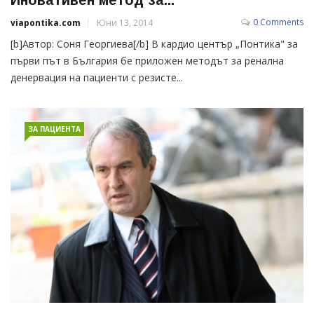
0 Comments
viapontika.com
Юни 13, 2014
[b]Автор: Соня Георгиева[/b] В кардио център „Понтика" за
първи път в България бе приложен методът за ренална
денервация на пациенти с резисте...
ЗА ПАЦИЕНТА