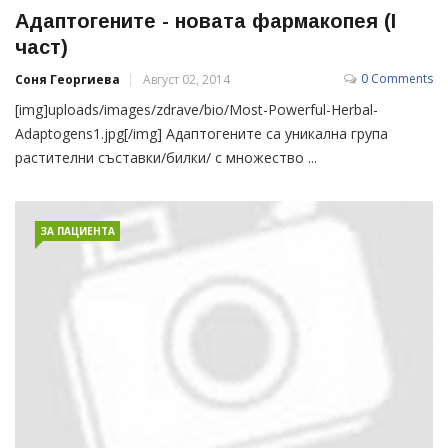
Адаптогените - новата фармакопея (I
част)
0 Comments
Соня Георгиева
Август 02, 2014
[img]uploads/images/zdrave/bio/Most-Powerful-Herbal-
Adaptogens1.jpg[/img] Адаптогените са уникална група
растителни съставки/билки/ с множество ...
ЗА ПАЦИЕНТА