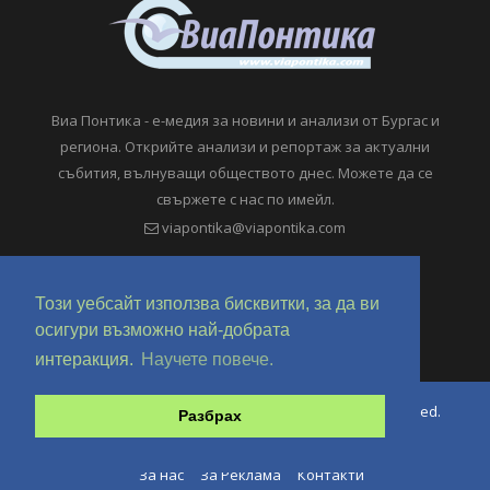
Виа Понтика - е-медия за новини и анализи от Бургас и
региона. Открийте анализи и репортаж за актуални
събития, вълнуващи обществото днес. Можете да се
свържете с нас по имейл.
viapontika@viapontika.com
Този уебсайт използва бисквитки, за да ви
осигури възможно най-добрата
интеракция.
Научете повече.
Copyright © 2018-2024 ViaPontika.com. All Rights Reserved.
Разбрах
Development @ OverHertz Ltd
Ω
За нас
За Реклама
Контакти