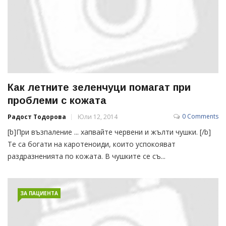
Как летните зеленчуци помагат при
проблеми с кожата
0 Comments
Радост Тодорова
Юли 12, 2014
[b]При възпаление ... хапвайте червени и жълти чушки. [/b]
Те са богати на каротеноиди, които успокояват
раздразненията по кожата. В чушките се съ...
ЗА ПАЦИЕНТА