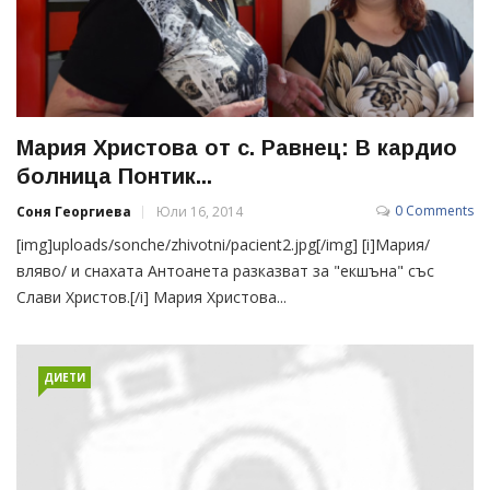
Мария Христова от с. Равнец: В кардио
болница Понтик...
0 Comments
Соня Георгиева
Юли 16, 2014
[img]uploads/sonche/zhivotni/pacient2.jpg[/img] [i]Мария/
вляво/ и снахата Антоанета разказват за "екшъна" със
Слави Христов.[/i] Мария Христова...
ДИЕТИ