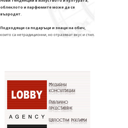
Нови тенденции в изкуството и културата,
облеклото и парфюмите може да се
възродят.
Подходящи са подаръци и знаци на обич,
които са нетрадиционни, но отразяват вкус и стил.