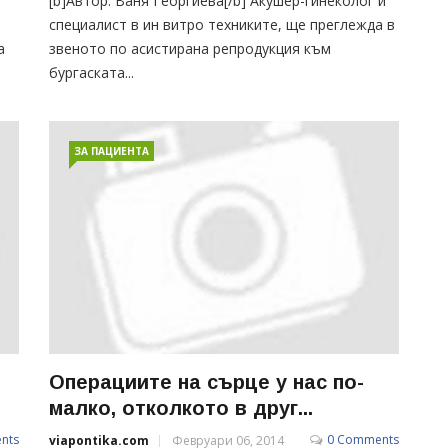
[b]Автор: Ваня Георгиева[/b] Акушер-гинеколог и
специалист в ин витро техниките, ще преглежда в
а
звеното по асистирана репродукция към
бургаската...
ЗА ПАЦИЕНТА
Операциите на сърце у нас по-
малко, отколкото в друг...
nts
0 Comments
viapontika.com
Февруари 06, 2014