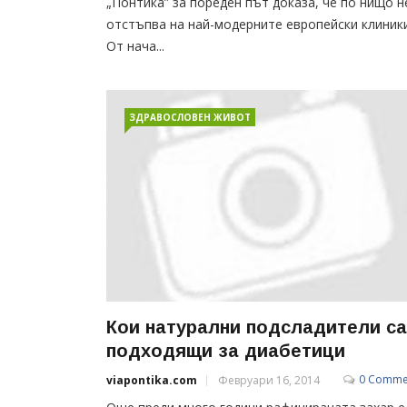
„Понтика” за пореден път доказа, че по нищо н
отстъпва на най-модерните европейски клиники
От нача...
ЗДРАВОСЛОВЕН ЖИВОТ
Кои натурални подсладители са
подходящи за диабетици
0 Comme
viapontika.com
Февруари 16, 2014