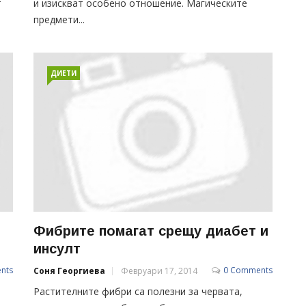
т
и изискват особено отношение. Магическите
предмети...
ДИЕТИ
Фибрите помагат срещу диабет и
инсулт
nts
0 Comments
Соня Георгиева
Февруари 17, 2014
Растителните фибри са полезни за червата,