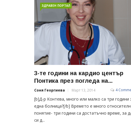
ЗДРАВЕН ПОРТАЛ
3-те години на кардио център
Понтика през погледа на...
4 Comme
Соня Георгиева
Март 13, 2014
[b]Д-р Контева, много или малко са три години 
една болница?[/b] Времето е много относител
понятие- три години са достатъчно време, за д
си д...