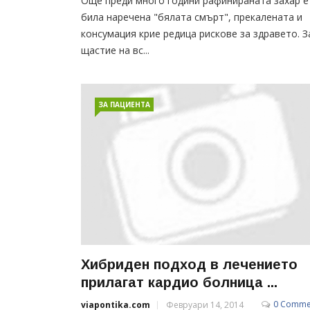
Още преди много години рафинираната захар е
била наречена "бялата смърт", прекалената и
консумация крие редица рискове за здравето. З
щастие на вс...
ЗА ПАЦИЕНТА
Хибриден подход в лечението
прилагат кардио болница ...
0 Comme
viapontika.com
Февруари 14, 2014