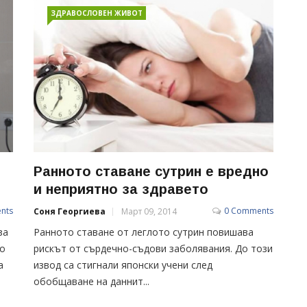
ЗДРАВОСЛОВЕН ЖИВОТ
Ранното ставане сутрин е вредно
и неприятно за здравето
nts
0 Comments
Соня Георгиева
Март 09, 2014
за
Ранното ставане от леглото сутрин повишава
но
рискът от сърдечно-съдови заболявания. До този
а
извод са стигнали японски учени след
обобщаване на даннит...