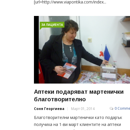
[url=http://www.viapontika.com/index...
ЗА ПАЦИЕНТА
Аптеки подаряват мартенички
благотворително
0 Comme
Соня Георгиева
Март 01, 2014
Благотворителни мартенички като подарък
получиха на 1-ви март клиентите на аптеки