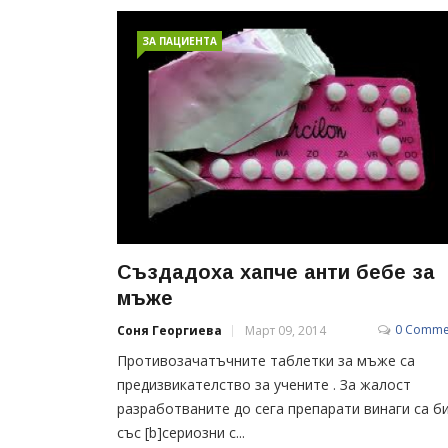
ЗА ПАЦИЕНТА
Създадоха хапче анти бебе за
мъже
0 Comme
Соня Георгиева
Март 09, 2014
Противозачатъчните таблетки за мъже са
предизвикателство за учените . За жалост
разработваните до сега препарати винаги са б
със [b]сериозни с...