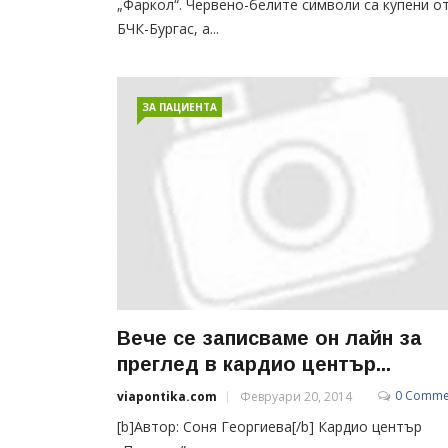
„Фаркол“. Червено-белите символи са купени о
БЧК-Бургас, а...
ЗА ПАЦИЕНТА
Вече се записваме он лайн за
преглед в кардио център...
0 Comme
viapontika.com
Февруари 20, 2014
[b]Автор: Соня Георгиева[/b] Кардио център