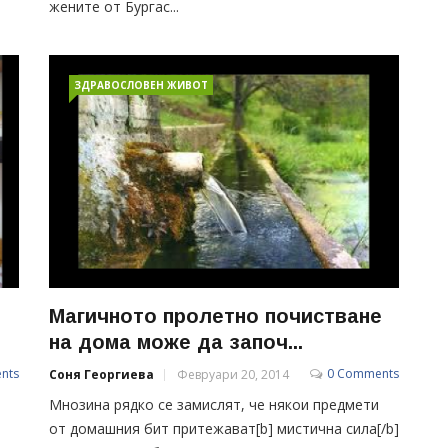
жените от Бургас...
ЗДРАВОСЛОВЕН ЖИВОТ
Магичното пролетно почистване
на дома може да започ...
nts
0 Comments
Соня Георгиева
Февруари 20, 2014
Мнозина рядко се замислят, че някои предмети
от домашния бит притежават[b] мистична сила[/b]