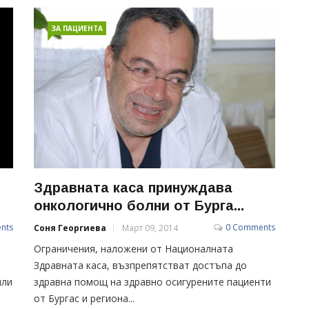
ЗА ПАЦИЕНТА
Здравната каса принуждава
онкологично болни от Бурга...
nts
0 Comments
Соня Георгиева
Март 09, 2014
Ограничения, наложени от Националната
Здравната каса, възпрепятстват достъпа до
или
здравна помощ на здравно осигурените пациенти
от Бургас и региона...