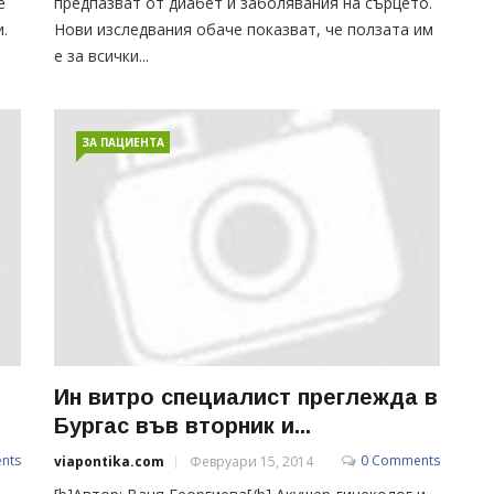
е
предпазват от диабет и заболявания на сърцето.
.
Нови изследвания обаче показват, че ползата им
е за всички...
ЗА ПАЦИЕНТА
Ин витро специалист преглежда в
Бургас във вторник и...
nts
0 Comments
viapontika.com
Февруари 15, 2014