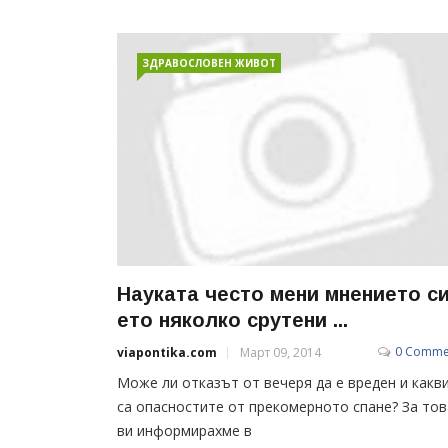
ЗДРАВОСЛОВЕН ЖИВОТ
Науката често мени мнението си
ето няколко срутени ...
0 Comme
viapontika.com
Март 09, 2014
Може ли отказът от вечеря да е вреден и какв
са опасностите от прекомерното спане? За тов
ви информирахме в