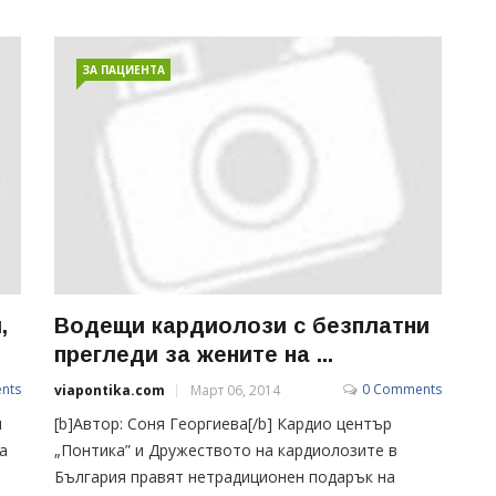
ЗА ПАЦИЕНТА
,
Водещи кардиолози с безплатни
прегледи за жените на ...
nts
0 Comments
viapontika.com
Март 06, 2014
и
[b]Автор: Соня Георгиева[/b] Кардио център
а
„Понтика” и Дружеството на кардиолозите в
България правят нетрадиционен подарък на