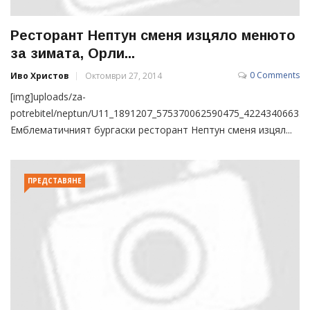
Ресторант Нептун сменя изцяло менюто
за зимата, Орли...
0 Comments
Иво Христов
Октомври 27, 2014
[img]uploads/za-
potrebitel/neptun/U11_1891207_575370062590475_4224340663545
Емблематичният бургаски ресторант Нептун сменя изцял...
ПРЕДСТАВЯНЕ