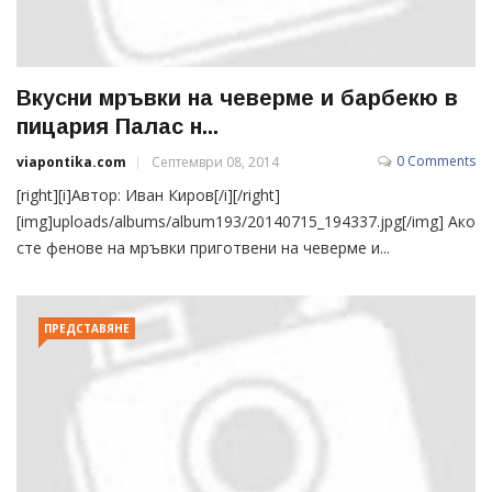
Вкусни мръвки на чеверме и барбекю в
пицария Палас н...
0 Comments
viapontika.com
Септември 08, 2014
[right][i]Автор: Иван Киров[/i][/right]
[img]uploads/albums/album193/20140715_194337.jpg[/img] Ако
сте фенове на мръвки приготвени на чеверме и...
ПРЕДСТАВЯНЕ