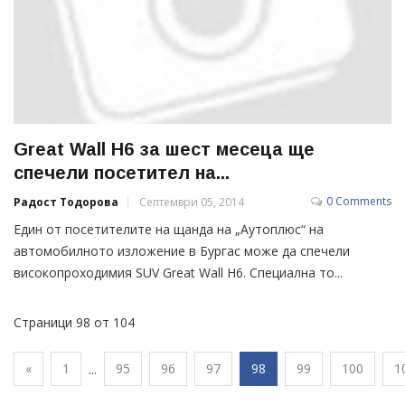
Great Wall H6 за шест месеца ще
спечели посетител на...
0 Comments
Радост Тодорова
Септември 05, 2014
Един от посетителите на щанда на „Аутоплюс“ на
автомобилното изложение в Бургас може да спечели
високопроходимия SUV Great Wall H6. Специална то...
Страници 98 от 104
«
1
95
96
97
98
99
100
1
...