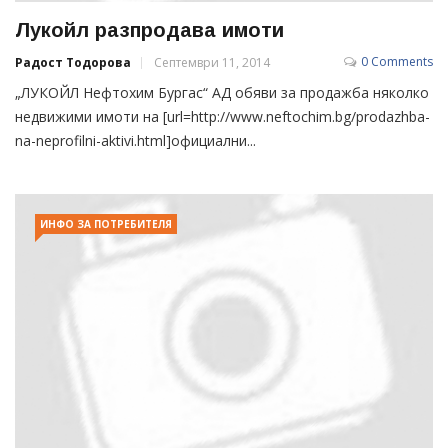
Лукойл разпродава имоти
0 Comments
Радост Тодорова
Септември 11, 2014
„ЛУКОЙЛ Нефтохим Бургас“ АД обяви за продажба няколко
недвижими имоти на [url=http://www.neftochim.bg/prodazhba-
na-neprofilni-aktivi.html]официални...
ИНФО ЗА ПОТРЕБИТЕЛЯ