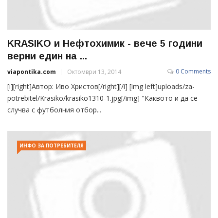
KRASIKO и Нефтохимик - вече 5 години
верни един на ...
0 Comments
viapontika.com
Октомври 13, 2014
[i][right]Автор: Иво Христов[/right][/i] [img left]uploads/za-
potrebitel/Krasiko/krasiko1310-1.jpg[/img] "Каквото и да се
случва с футболния отбор...
ИНФО ЗА ПОТРЕБИТЕЛЯ