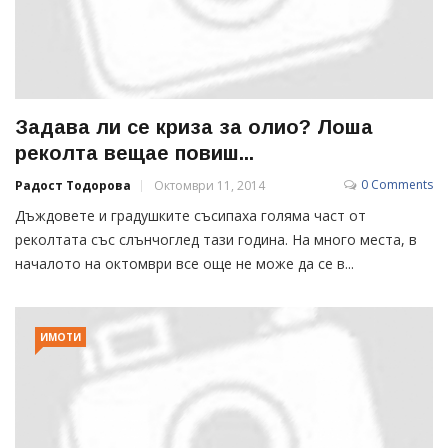
Задава ли се криза за олио? Лоша
реколта вещае повиш...
0 Comments
Радост Тодорова
Октомври 11, 2014
Дъждовете и градушките съсипаха голяма част от
реколтата със слънчоглед тази година. На много места, в
началото на октомври все още не може да се в...
ИМОТИ