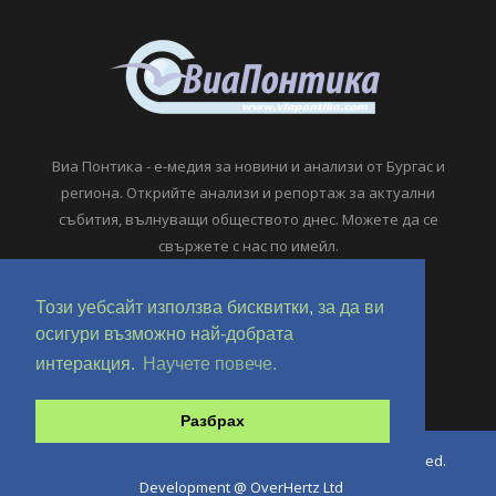
Виа Понтика - е-медия за новини и анализи от Бургас и
региона. Открийте анализи и репортаж за актуални
събития, вълнуващи обществото днес. Можете да се
свържете с нас по имейл.
viapontika@viapontika.com
Този уебсайт използва бисквитки, за да ви
осигури възможно най-добрата
интеракция.
Научете повече.
Разбрах
Copyright © 2018-2024 ViaPontika.com. All Rights Reserved.
Development @ OverHertz Ltd
Ω