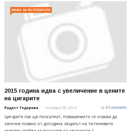
ИНФО ЗА ПОТРЕБИТЕЛЯ
2015 година идва с увеличение в цените
на цигарите
0 Comments
Радост Тодорова
Ноември 08, 2014
Цигарите пак ще поскъпнат, повишението се очаква да
започне плавно от догодина. Акцизът на тютюневите
изделия трябва да поскъпне от сегашните 1...