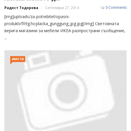
0 Comments
Радост Тодорова
Септември 27, 2014
[img]uploads/za-potrebitel/opasni-
produkti/fX9g.hojdacka_gunggung_jpg.jpg[/img] Световната
верига магазини за мебели ИКЕА разпространи съобщение,
...
ИМОТИ