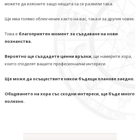
можете да изясните защо нещата са се развили така.
Ще има голямо облекчение както на вас, така и за другия човек.
Това е
благоприятен момент за създаване на нови
познанства.
Вероятно ще създадете ценни връзки,
ще намерите хора,
които споделят вашите професионални интереси.
Ще може да осъществите някои бъдещи планове заедно.
Общуването на хора със сходни интереси, ще бъде много
полезно.