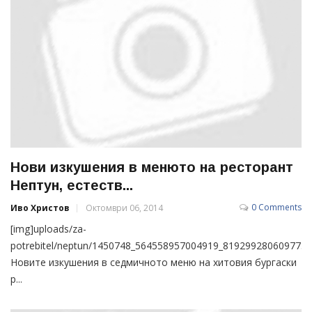
Нови изкушения в менюто на ресторант
Нептун, естеств...
0 Comments
Иво Христов
Октомври 06, 2014
[img]uploads/za-
potrebitel/neptun/1450748_564558957004919_81929928060977357
Новите изкушения в седмичното меню на хитовия бургаски
р...