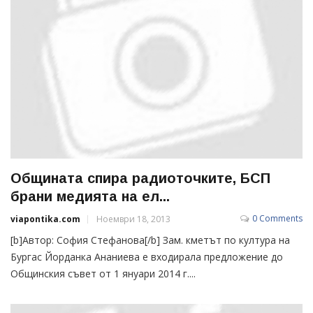
Общината спира радиоточките, БСП
брани медията на ел...
0 Comments
viapontika.com
Ноември 18, 2013
[b]Автор: София Стефанова[/b] Зам. кметът по култура на
Бургас Йорданка Ананиева е входирала предложение до
Общинския съвет от 1 януари 2014 г....