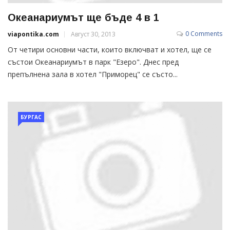
Океанариумът ще бъде 4 в 1
0 Comments
viapontika.com
Август 30, 2013
От четири основни части, които включват и хотел, ще се
състои Океанариумът в парк "Езеро". Днес пред
препълнена зала в хотел "Приморец" се състо...
БУРГАС