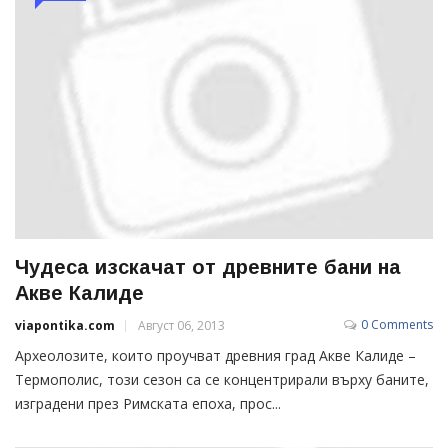
Чудеса изскачат от древните бани на
Аквe Калиде
0 Comments
viapontika.com
Август 06, 2013
Археолозите, които проучват древния град Аквe Калиде –
Термополис, този сезон са се концентрирали върху баните,
изградени през Римската епоха, прос...