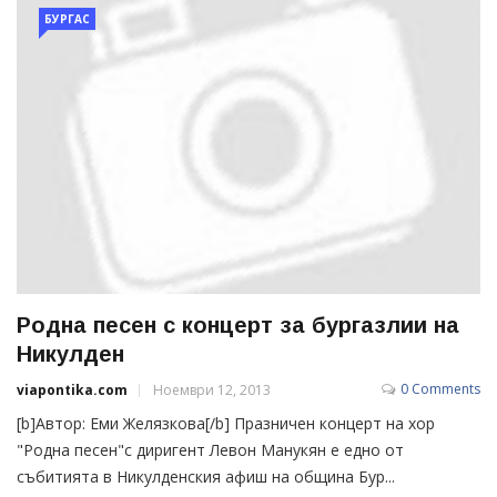
БУРГАС
Родна песен с концерт за бургазлии на
Никулден
0 Comments
viapontika.com
Ноември 12, 2013
[b]Автор: Еми Желязкова[/b] Празничен концерт на хор
"Родна песен"с диригент Левон Манукян е едно от
събитията в Никулденския афиш на община Бур...