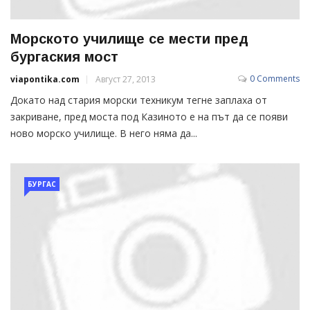
Морското училище се мести пред
бургаския мост
0 Comments
viapontika.com
Август 27, 2013
Докато над стария морски техникум тегне заплаха от
закриване, пред моста под Казиното е на път да се появи
ново морско училище. В него няма да...
БУРГАС