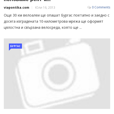
0 Comments
viapontika.com
Юли 16, 2013
Още 30 км велоалеи ще опашат Бургас поетапно и заедно с
досега изградената 10-километрова мрежа ще оформят
цялостна и свързана велосреда, която ще ...
БУРГАС