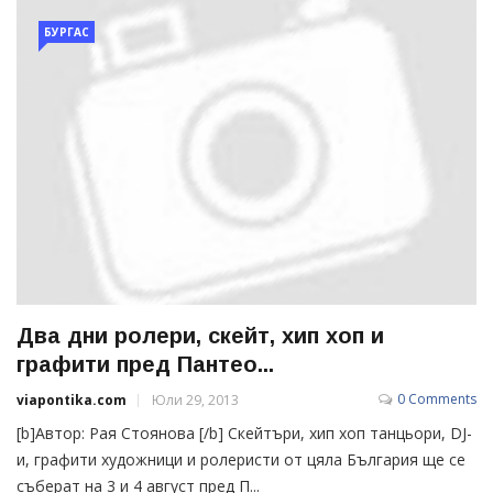
БУРГАС
Два дни ролери, скейт, хип хоп и
графити пред Пантео...
0 Comments
viapontika.com
Юли 29, 2013
[b]Автор: Рая Стоянова [/b] Скейтъри, хип хоп танцьори, DJ-
и, графити художници и ролеристи от цяла България ще се
съберат на 3 и 4 август пред П...