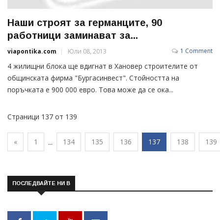
Наши строят за германците, 90
работници заминават за...
1 Comment
viapontika.com
Юли 08, 2013
4 жилищни блока ще вдигнат в Хановер строителите от
общинската фирма "Бургасинвест". Стойността на
поръчката е 900 000 евро. Това може да се ока...
Страници 137 от 139
«
1
134
135
136
137
138
139
...
ПОСЛЕДВАЙТЕ НИ В