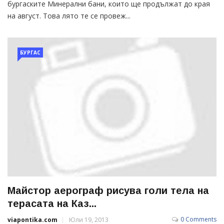
бургаските Минерални бани, които ще продължат до края
на август. Това лято те се провеж...
БУРГАС
Майстор аерограф рисува голи тела на
терасата на Каз...
0 Comments
viapontika.com
Юли 19, 2013