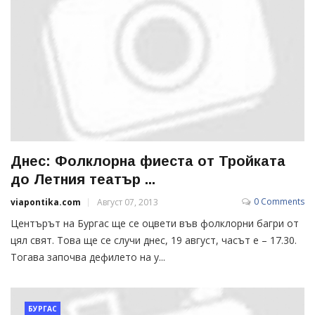
Днес: Фолклорна фиеста от Тройката
до Летния театър ...
0 Comments
viapontika.com
Август 07, 2013
Центърът на Бургас ще се оцвети във фолклорни багри от
цял свят. Това ще се случи днес, 19 август, часът е – 17.30.
Тогава започва дефилето на у...
БУРГАС