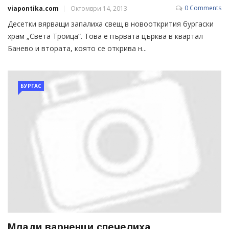
0 Comments
viapontika.com
Октомври 14, 2013
Десетки вярващи запалиха свещ в новооткрития бургаски
храм „Света Троица“. Това е първата църква в квартал
Банево и втората, която се открива н...
БУРГАС
Млади варненци спечелиха