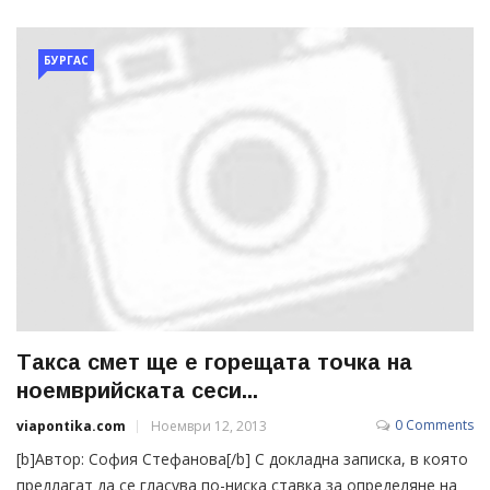
БУРГАС
Такса смет ще е горещата точка на
ноемврийската сеси...
0 Comments
viapontika.com
Ноември 12, 2013
[b]Автор: София Стефанова[/b] С докладна записка, в която
предлагат да се гласува по-ниска ставка за определяне на