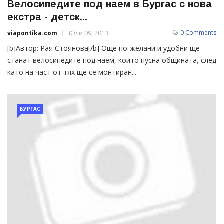
Велосипедите под наем в Бургас с нова
екстра - детск...
0 Comments
viapontika.com
Юли 09, 2013
[b]Автор: Рая Стоянова[/b] Още по-желани и удобни ще
станат велосипедите под наем, които пусна общината, след
като на част от тях ще се монтиран...
БУРГАС