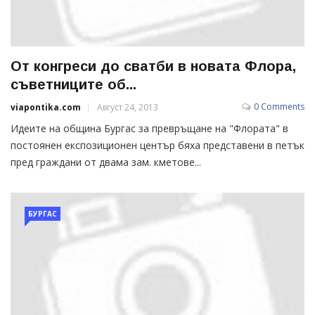
От конгреси до сватби в новата Флора,
съветниците об...
0 Comments
viapontika.com
Август 24, 2013
Идеите на община Бургас за превръщане на "Флората" в
постоянен експозиционен център бяха представени в петък
пред граждани от двама зам. кметове...
БУРГАС