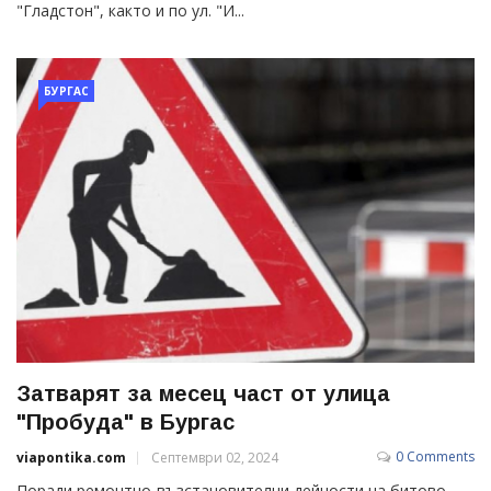
"Гладстон", както и по ул. "И...
БУРГАС
Затварят за месец част от улица
"Пробуда" в Бургас
0 Comments
viapontika.com
Септември 02, 2024
Поради ремонтно-възстановителни дейности на битово-