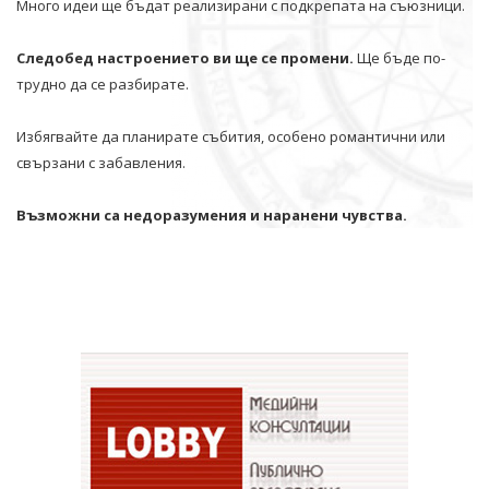
Много идеи ще бъдат реализирани с подкрепата на съюзници.
Следобед настроението ви ще се промени.
Ще бъде по-
трудно да се разбирате.
Избягвайте да планирате събития, особено романтични или
свързани с забавления.
Възможни са недоразумения и наранени чувства.