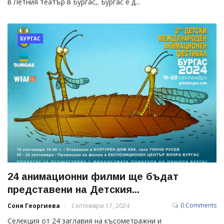
в Летния театър в Бургас,. Бургас е д...
БУРГАС
24 анимационни филми ще бъдат
представени на Детския...
0 Comments
Соня Георгиева
Септември 17, 2024
Селекция от 24 заглавия на късометражни и