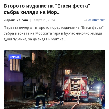
Второто издание на "Егаси феста"
събра хиляди на Мор...
0 Comments
viapontika.com
Август 25, 2024
Първата вечер от второто поред издание на "Егаси феста"
събра в зоната на Морската гара в Бургас няколко хиляди
души публика, за да видят и чуят ка...
БУРГАС