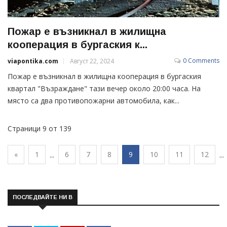
Пожар е възникнал в жилищна
кооперация в бургаския к...
0 Comments
viapontika.com
Август 22, 2024
Пожар е възникнал в жилищна кооперация в бургаския
квартал "Възраждане" тази вечер около 20:00 часа. На
място са два противопожарни автомобила, как...
Страници 9 от 139
«
1
6
7
8
9
10
11
12
...
...
ПОСЛЕДВАЙТЕ НИ В