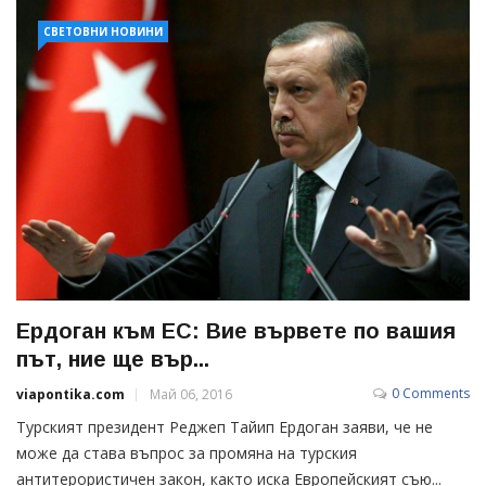
СВЕТОВНИ НОВИНИ
Ердоган към ЕС: Вие вървете по вашия
път, ние ще вър...
0 Comments
viapontika.com
Май 06, 2016
Турският президент Реджеп Тайип Ердоган заяви, че не
може да става въпрос за промяна на турския
антитерористичен закон, както иска Европейският съю...