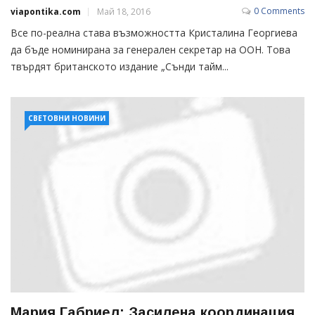
0 Comments
viapontika.com
Май 18, 2016
Все по-реална става възможността Кристалина Георгиева
да бъде номинирана за генерален секретар на ООН. Това
твърдят британското издание „Сънди тайм...
СВЕТОВНИ НОВИНИ
Мария Габриел: Засилена координация