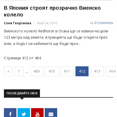
В Япония строят прозрачно Виенско
колело
0 Comments
Соня Георгиева
Май 04, 2016
Виенското колело Redhorse в Осака ще се извиси на цели
123 метра над земята. Атракцията ще бъде открита през
юли, а подът на кабинките ще бъде проз...
Страници 412 от 464
«
1
409
410
411
412
413
414
...
ПОСЛЕДВАЙТЕ НИ В