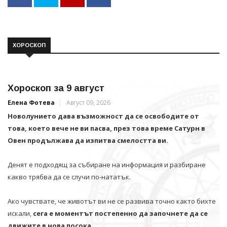
ХОРОСКОП
Хороскоп за 9 август
Елена Фотева
Август 09, 2026
Новолунието дава възможност да се освободите от
това, което вече не ви пасва, през това време Сатурн в
Овен продължава да изпитва смелостта ви.
Денят е подходящ за събиране на информация и разбиране
какво трябва да се случи по-нататък.
Ако чувствате, че животът ви не се развива точно както бихте
искали,
сега е моментът постепенно да започнете да се
движите в нова посока.