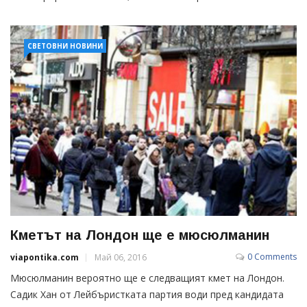
СВЕТОВНИ НОВИНИ
Кметът на Лондон ще е мюсюлманин
0 Comments
viapontika.com
Май 06, 2016
Мюсюлманин вероятно ще е следващият кмет на Лондон.
Садик Хан от Лейбъристката партия води пред кандидата