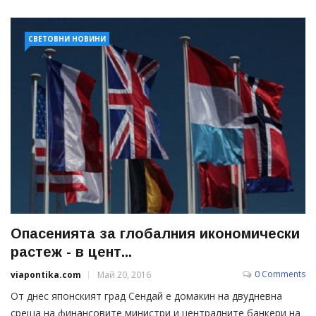
СВЕТОВНИ НОВИНИ
Опасенията за глобалния икономически
растеж - в цент...
0 Comments
viapontika.com
Май 20, 2016
От днес японският град Сендай е домакин на двудневна
среща на финансовите министри и централните банкери на