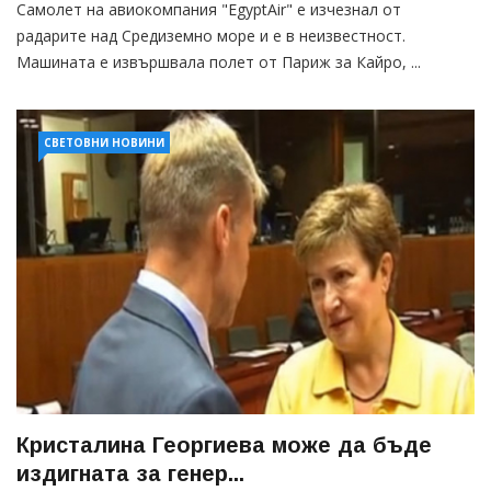
Самолет на авиокомпания "EgyptAir" е изчезнал от
радарите над Средиземно море и е в неизвестност.
Машината е извършвала полет от Париж за Кайро, ...
СВЕТОВНИ НОВИНИ
Кристалина Георгиева може да бъде
издигната за генер...