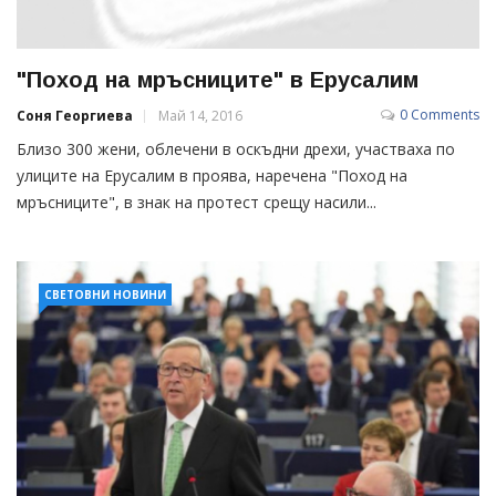
"Поход на мръсниците" в Ерусалим
0 Comments
Соня Георгиева
Май 14, 2016
Близо 300 жени, облечени в оскъдни дрехи, участваха по
улиците на Ерусалим в проява, наречена "Поход на
мръсниците", в знак на протест срещу насили...
СВЕТОВНИ НОВИНИ