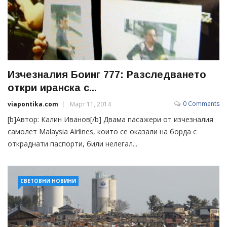
Изчезналия Боинг 777: Разследването
откри иранска с...
0 Comments
viapontika.com
Март 11, 2014
[b]Автор: Калин Иванов[/b] Двама пасажери от изчезналия
самолет Malaysia Airlines, които се оказали на борда с
откраднати паспорти, били нелегал...
СВЕТОВНИ НОВИНИ