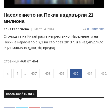
Населението на Пекин надхвърли 21
милиона
0 Comments
Соня Георгиева
Март 04, 2014
Столицата на Китай расте непрестанно. Населението на
Пекин е нараснало с 2,2 на сто през 2013 г. и е надхвърлило
[b]21 милиона души,[/b] предад...
Страници 460 от 464
«
1
457
458
459
460
461
462
...
ПОСЛЕДВАЙТЕ НИ В