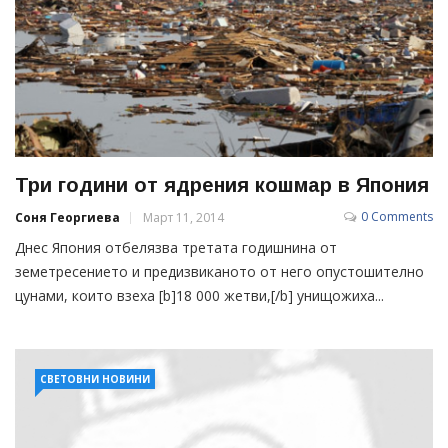
Три години от ядрения кошмар в Япония
0 Comments
Соня Георгиева
Март 11, 2014
Днес Япония отбелязва третата годишнина от
земетресението и предизвиканото от него опустошително
цунами, които взеха [b]18 000 жетви,[/b] унищожиха...
СВЕТОВНИ НОВИНИ