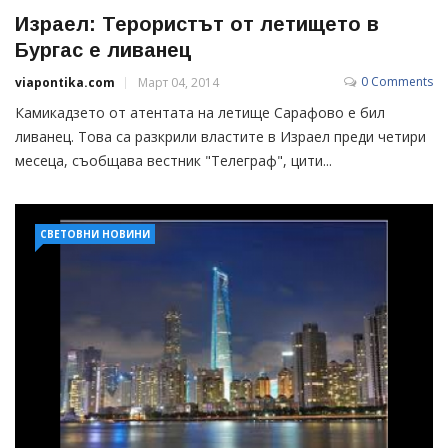
Израел: Терористът от летището в
Бургас е ливанец
0 Comments
viapontika.com
Март 04, 2014
Камикадзето от атентата на летище Сарафово е бил
ливанец. Това са разкрили властите в Израел преди четири
месеца, съобщава вестник "Телеграф", цити...
СВЕТОВНИ НОВИНИ