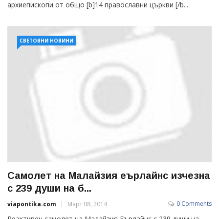
архиепископи от общо [b]14 православни църкви [/b...
СВЕТОВНИ НОВИНИ
Самолет на Малайзия еърлайнс изчезна
с 239 души на б...
0 Comments
viapontika.com
Март 08, 2014
Реактивен самолет на Малайзия Еърлайнс с 239 души на