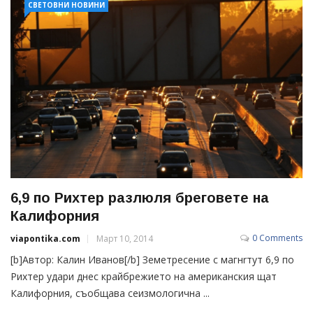
СВЕТОВНИ НОВИНИ
6,9 по Рихтер разлюля бреговете на
Калифорния
0 Comments
viapontika.com
Март 10, 2014
[b]Автор: Калин Иванов[/b] Земетресение с магнrтут 6,9 по
Рихтер удари днес крайбрежието на американския щат
Калифорния, съобщава сеизмологична ...