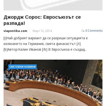
Джордж Сорос: Евросъюзът се
разпада!
0 Comments
viapontika.com
Март 12, 2014
[i]Най-добрият вариант да се разреши ситуацията е
излизането на Германия, смята финасистът [/i]
[b]Автор:Калин Иванов [/b] В Евросъюза е създад...
СВЕТОВНИ НОВИНИ