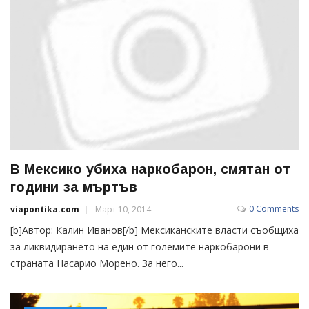
В Мексико убиха наркобарон, смятан от
години за мъртъв
0 Comments
viapontika.com
Март 10, 2014
[b]Автор: Калин Иванов[/b] Мексиканските власти съобщиха
за ликвидирането на един от големите наркобарони в
страната Насарио Морено. За него...