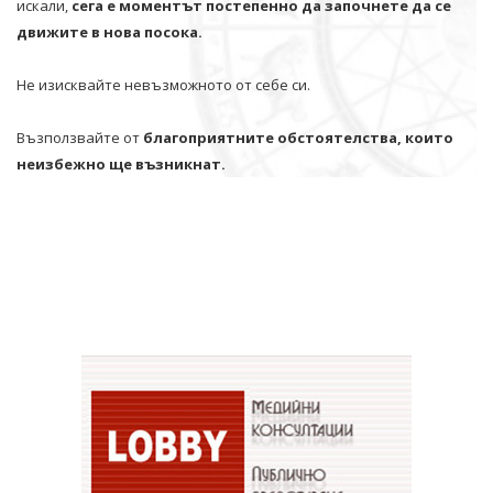
искали,
сега е моментът постепенно да започнете да се
движите в нова посока.
Не изисквайте невъзможното от себе си.
Възползвайте от
благоприятните обстоятелства, които
неизбежно ще възникнат.