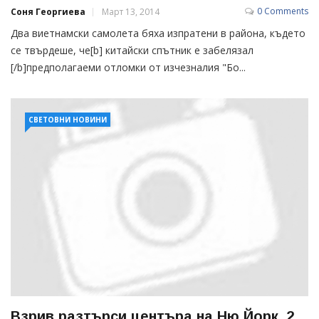
0 Comments
Соня Георгиева
Март 13, 2014
Два виетнамски самолета бяха изпратени в района, където
се твърдеше, че[b] китайски спътник е забелязал
[/b]предполагаеми отломки от изчезналия "Бо...
СВЕТОВНИ НОВИНИ
Взрив разтърси центъра на Ню Йорк, 2