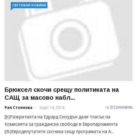
СВЕТОВНИ НОВИНИ
Брюксел скочи срещу политиката на
САЩ за масово набл...
0 Comments
Рая Стоянова
Март 14, 2014
[b]Разкритията на Едуард Сноудън дали тласък на
Комисията за граждански свободи в Европарламента
[/b]Евродепутатите скочиха сещу програмата на А...