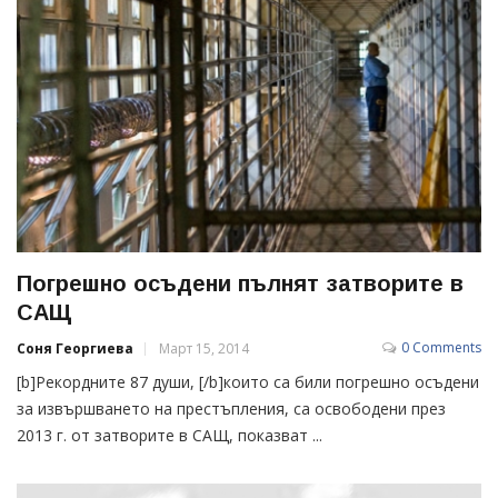
Погрешно осъдени пълнят затворите в
САЩ
0 Comments
Соня Георгиева
Март 15, 2014
[b]Рекордните 87 души, [/b]които са били погрешно осъдени
за извършването на престъпления, са освободени през
2013 г. от затворите в САЩ, показват ...