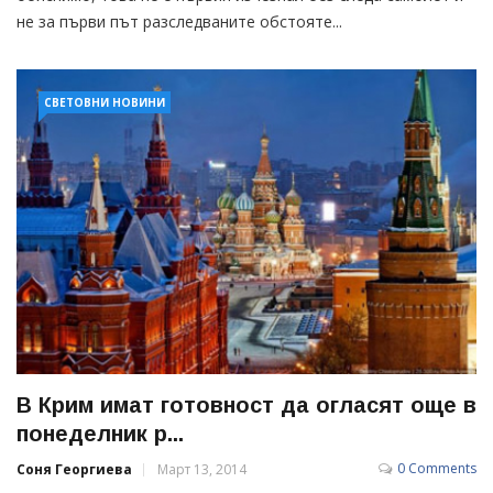
не за първи път разследваните обстояте...
СВЕТОВНИ НОВИНИ
В Крим имат готовност да огласят още в
понеделник р...
0 Comments
Соня Георгиева
Март 13, 2014