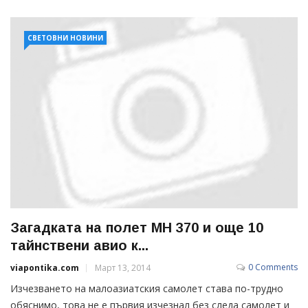
СВЕТОВНИ НОВИНИ
Загадката на полет МН 370 и още 10
тайнствени авио к...
0 Comments
viapontika.com
Март 13, 2014
Изчезването на малоазиатския самолет става по-трудно
обяснимо, това не е първия изчезнал без следа самолет и