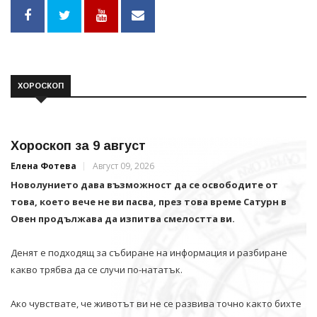
ХОРОСКОП
Хороскоп за 9 август
Елена Фотева
Август 09, 2026
Новолунието дава възможност да се освободите от
това, което вече не ви пасва, през това време Сатурн в
Овен продължава да изпитва смелостта ви.
Денят е подходящ за събиране на информация и разбиране
какво трябва да се случи по-нататък.
Ако чувствате, че животът ви не се развива точно както бихте