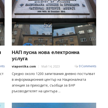
п
НАП пусна нова електронна
услуга
nts
0 Comments
viapontika.com
Май 14, 2023
ст
Средно около 1200 запитвания дневно постъпват
в информационния център на Националната
агенция за приходите, съобщи за БНР
ръководителят на центъра ...