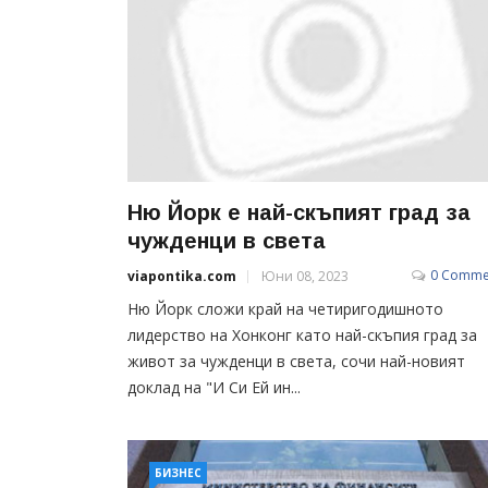
Ню Йорк е най-скъпият град за
чужденци в света
0 Comme
viapontika.com
Юни 08, 2023
Ню Йорк сложи край на четиригодишното
лидерство на Хонконг като най-скъпия град за
живот за чужденци в света, сочи най-новият
доклад на "И Си Ей ин...
БИЗНЕС