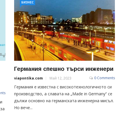
БИЗНЕС
Германия спешно търси инженери
0 Comments
viapontika.com
Май 12, 2023
Германия е известна с високотехнологичното си
nts
производство, а славата на „Made in Germany“ се
дължи основно на германската инженерна мисъл.
ни
Но вече...
 за