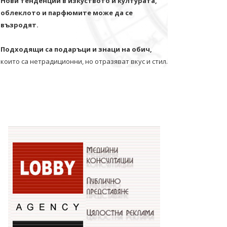
Нови тенденции в изкуството и културата,
облеклото и парфюмите може да се
възродят.
Подходящи са подаръци и знаци на обич,
които са нетрадиционни, но отразяват вкус и стил.