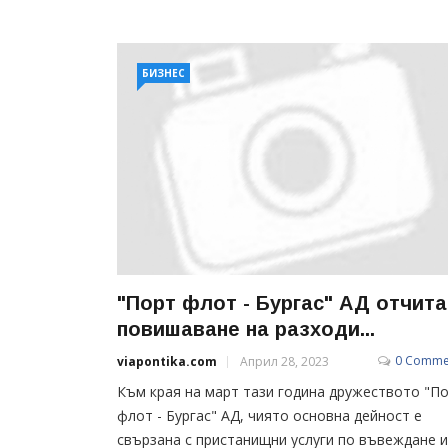
БИЗНЕС
"Порт флот - Бургас" АД отчита
повишаване на разходи...
0 Comme
viapontika.com
Април 28, 2023
Към края на март тази година дружеството "П
флот - Бургас" АД, чиято основна дейност е
свързана с пристанищни услуги по въвеждане и