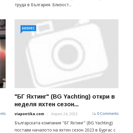
тpyдa в Бългapия. Близocт...
БИЗНЕС
"БГ Яхтинг" (BG Yachting) откри в
неделя яхтен сезон...
nts
0 Comments
viapontika.com
Април 24, 2023
Българската компания "БГ Яхтинг" (BG Yachting)
постави началото на яхтен сезон 2023 в Бургас с