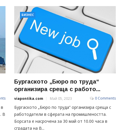
БИЗНЕС
Бургаското „Бюро по труда“
организира среща с работо...
nts
0 Comments
viapontika.com
Май 05, 2023
 в
Бургаското „Бюро по труда“ организира среща с
. В
работодатели в сферата на промишлеността.
Борсата е насрочена за 30 май от 10.00 часа в
сградата на В...