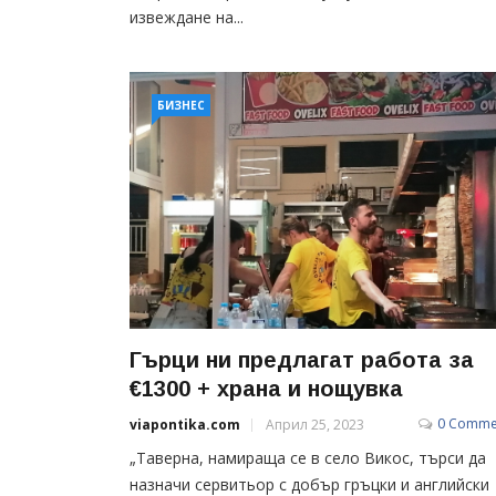
извеждане на...
БИЗНЕС
Гърци ни предлагат работа за
€1300 + храна и нощувка
0 Comme
viapontika.com
Април 25, 2023
„Таверна, намираща се в село Викос, търси да
назначи сервитьор с добър гръцки и английски