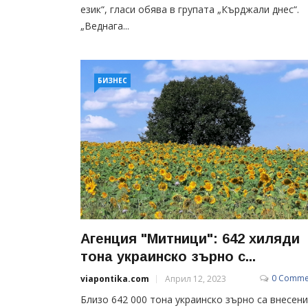
език“, гласи обява в групата „Кърджали днес“.
„Веднага...
БИЗНЕС
Агенция "Митници": 642 хиляди
тона украинско зърно с...
0 Comme
viapontika.com
Април 12, 2023
Близо 642 000 тона украинско зърно са внесени