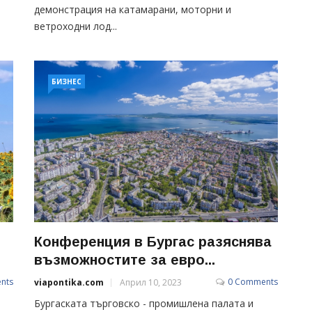
демонстрация на катамарани, моторни и
ветроходни лод...
БИЗНЕС
Конференция в Бургас разяснява
възможностите за евро...
nts
0 Comments
viapontika.com
Април 10, 2023
Бургаската търговско - промишлена палата и