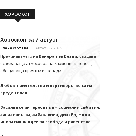
ХОРОСКОП
Хороскоп за 7 август
Елена Фотева
Август 06, 2026
Преминаването на
Венера във Везни,
създава
освежаваща атмосфера на хармония и новост,
обещаваща приятни изненади.
Любов, приятелство и партньорство са на
преден план.
Засилва се интересът към социални събития,
запознанства, забавления, дизайн, мода,
иновативни идеи за свобода и равенство.