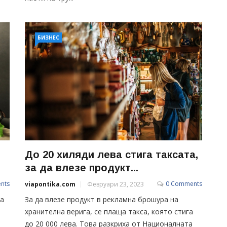
БИЗНЕС
До 20 хиляди лева стига таксата,
за да влезе продукт...
nts
0 Comments
viapontika.com
Февруари 23, 2023
на
За да влезе продукт в рекламна брошура на
хранителна верига, се плаща такса, която стига
до 20 000 лева. Това разкриха от Националната