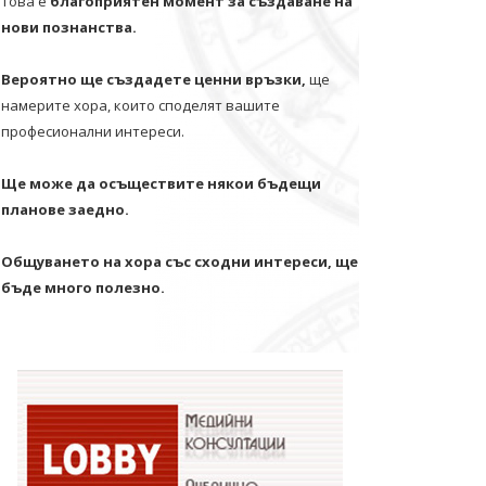
Това е
благоприятен момент за създаване на
нови познанства.
Вероятно ще създадете ценни връзки,
ще
намерите хора, които споделят вашите
професионални интереси.
Ще може да осъществите някои бъдещи
планове заедно.
Общуването на хора със сходни интереси, ще
бъде много полезно.