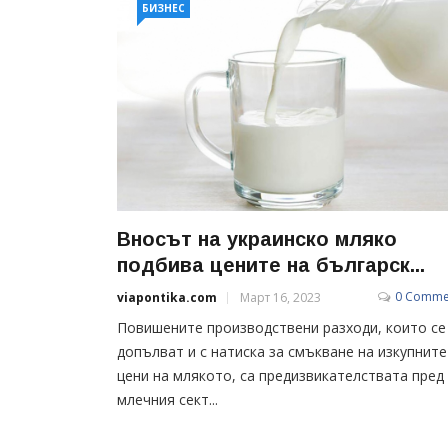
БИЗНЕС
Вносът на украинско мляко
подбива цените на българск...
0 Comme
viapontika.com
Март 16, 2023
Повишените производствени разходи, които се
допълват и с натиска за смъкване на изкупните
цени на млякото, са предизвикателствата пред
млечния сект...