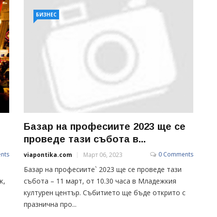
БИЗНЕС
Базар на професиите 2023 ще се
проведе тази събота в...
nts
0 Comments
viapontika.com
Март 06, 2023
Базар на професиите` 2023 ще се проведе тази
ж,
събота – 11 март, от 10.30 часа в Младежкия
културен център. Събитието ще бъде открито с
празнична про...