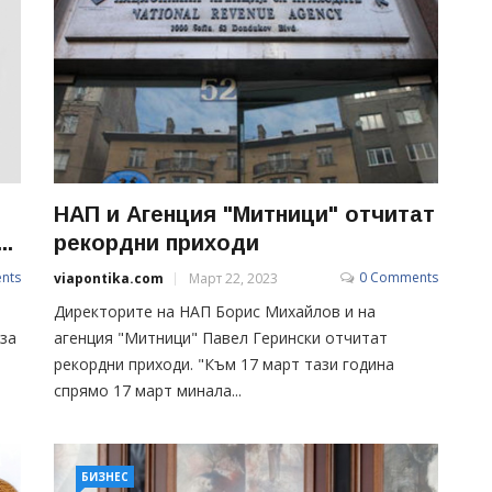
НАП и Агенция "Митници" отчитат
..
рекордни приходи
nts
0 Comments
viapontika.com
Март 22, 2023
Директорите на НАП Борис Михайлов и на
за
агенция "Митници" Павел Герински отчитат
рекордни приходи. "Към 17 март тази година
спрямо 17 март минала...
БИЗНЕС