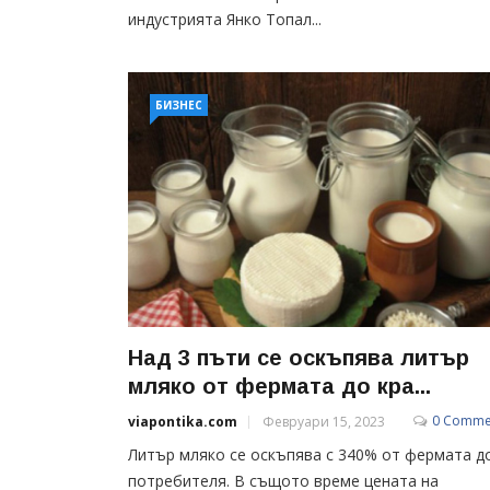
индустрията Янко Топал...
БИЗНЕС
Над 3 пъти се оскъпява литър
мляко от фермата до кра...
0 Comme
viapontika.com
Февруари 15, 2023
Литър мляко се оскъпява с 340% от фермата д
потребителя. В същото време цената на