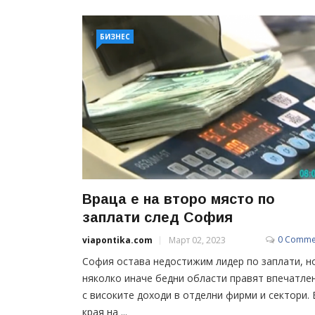
БИЗНЕС
Враца е на второ място по
заплати след София
0 Comme
viapontika.com
Март 02, 2023
София остава недостижим лидер по заплати, н
няколко иначе бедни области правят впечатле
с високите доходи в отделни фирми и сектори. 
края на ...