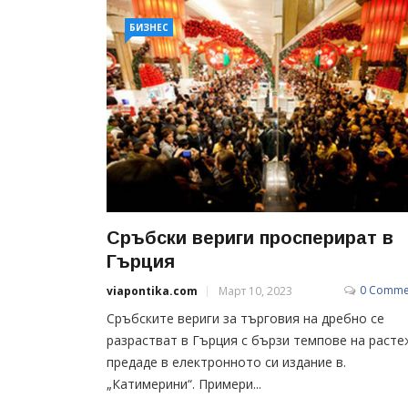
БИЗНЕС
Сръбски вериги просперират в
Гърция
0 Comme
viapontika.com
Март 10, 2023
Сръбските вериги за търговия на дребно се
разрастват в Гърция с бързи темпове на расте
предаде в електронното си издание в.
„Катимерини“. Примери...