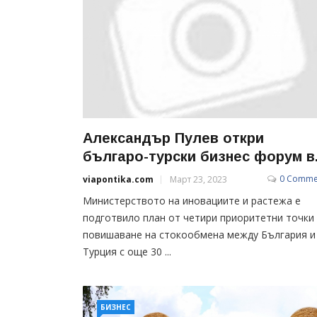
Александър Пулев откри
българо-турски бизнес форум в.
0 Comme
viapontika.com
Март 23, 2023
Министерството на иновациите и растежа е
подготвило план от четири приоритетни точки 
повишаване на стокообмена между България и
Турция с още 30 ...
БИЗНЕС