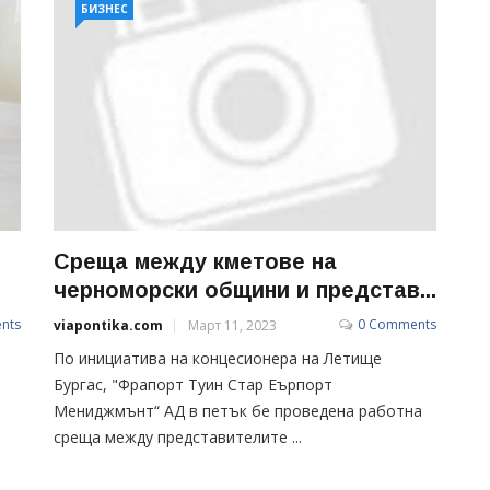
БИЗНЕС
Среща между кметове на
черноморски общини и представ...
nts
0 Comments
viapontika.com
Март 11, 2023
По инициатива на концесионера на Летище
Бургас, "Фрапорт Туин Стар Еърпорт
Мениджмънт“ АД в петък бе проведена работна
среща между представителите ...