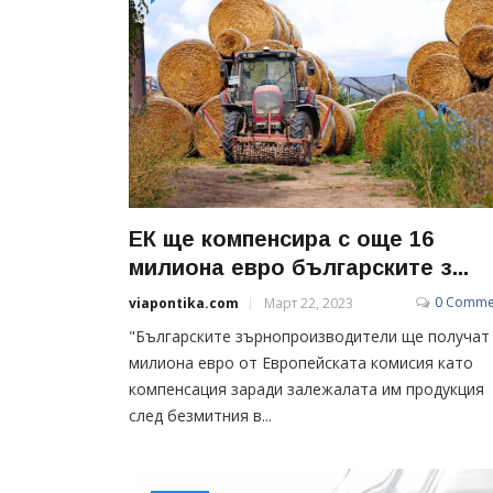
ЕК ще компенсира с още 16
милиона евро българските з...
0 Comme
viapontika.com
Март 22, 2023
"Българските зърнопроизводители ще получат
милиона евро от Европейската комисия като
компенсация заради залежалата им продукция
след безмитния в...