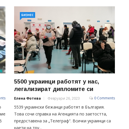
БИЗНЕС
5500 украинци работят у нас,
легализират дипломите си
nts
0 Comments
Елена Фотева
Февруари 26, 2023
о
5539 украински бежанци работят в България.
ние
Това сочи справка на Агенцията по заетостта,
В
предоставена за „Телеграф“. Всички украинци са
наети на тру...