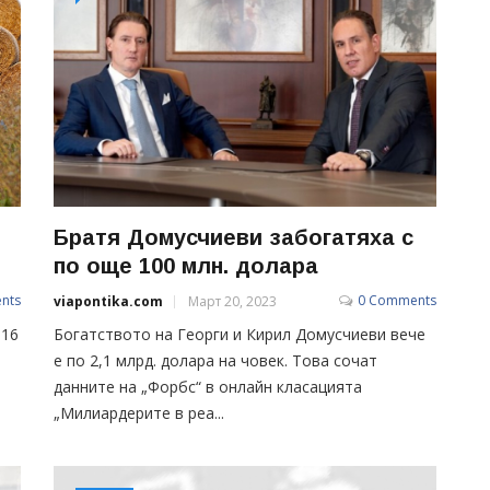
Братя Домусчиеви забогатяха с
по още 100 млн. долара
nts
0 Comments
viapontika.com
Март 20, 2023
 16
Богатството на Георги и Кирил Домусчиеви вече
е по 2,1 млрд. долара на човек. Това сочат
данните на „Форбс“ в онлайн класацията
„Милиардерите в реа...