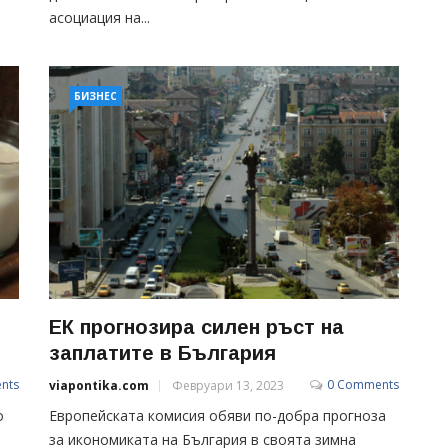
асоциация на...
БИЗНЕС
ЕК прогнозира силен ръст на
заплатите в България
nts
0 Comments
viapontika.com
Февруари 13, 2023
о
Европейската комисия обяви по-добра прогноза
за икономиката на България в своята зимна