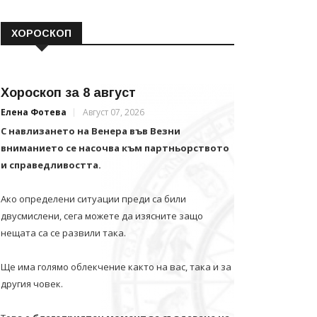
ХОРОСКОП
Хороскоп за 8 август
Елена Фотева
Август 07, 2026
С навлизането на Венера във Везни
вниманието се насочва към партньорството
и справедливостта.
Ако определени ситуации преди са били
двусмислени, сега можете да изясните защо
нещата са се развили така.
Ще има голямо облекчение както на вас, така и за
другия човек.