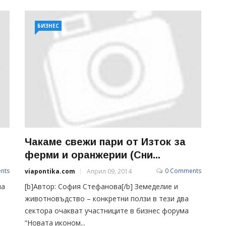
БИЗНЕС
Чакаме свежи пари от Изток за
ферми и оранжерии (Сни...
nts
0 Comments
viapontika.com
Април 09, 2014
на
[b]Автор: София Стефанова[/b] Земеделие и
животновъдство – конкретни ползи в тези два
сектора очакват участниците в бизнес форума
“Новата иконом...