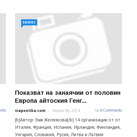
БИЗНЕС
Показват на занаячии от половин
Европа айтоския Генг...
nts
0 Comments
viapontika.com
Април 08, 2014
[b]Автор: Еми Желязкова[/b] 14 организации от от
Италия, Франция, Испания, Ирландия, Финландия,
Унгария, Словакия, Русия, Литва и Латвия