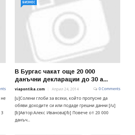
БИЗНЕС
В Бургас чакат още 20 000
данъчни декларации до 30 а...
nts
0 Comments
viapontika.com
Април 24, 2014
 не
[u]Солени глоби за всеки, който пропусне да
обяви доходите си или подаде грешни данни [/u]
 3
[b]Автор:Алекс Иванова[/b] Повече от 20 000
данъч...