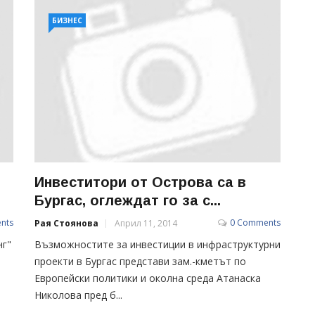
БИЗНЕС
Инвеститори от Острова са в
Бургас, оглеждат го за с...
nts
0 Comments
Рая Стоянова
Април 11, 2014
нг"
Възможностите за инвестиции в инфраструктурни
проекти в Бургас представи зам.-кметът по
Европейски политики и околна среда Атанаска
Николова пред б...