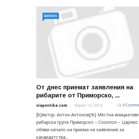
БИЗНЕС
От днес приемат заявления на
рибарите от Приморско, ...
0 Comme
viapontika.com
Април 10, 2014
[b]Автор: Антон Антонов[/b] Местна инициатив
рибарска група Приморско – Созопол – Царево
обяви начало на приема на заявления за
кандидатства...