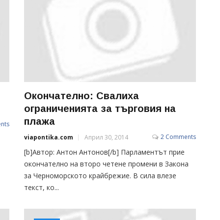
Окончателно: Свалиха
ограничeнията за търговия на
плажа
nts
2 Comments
viapontika.com
Април 30, 2014
[b]Автор: Антон Антонов[/b] Парламентът прие
окончателно на второ четене промени в Закона
за Черноморското крайбрежие. В сила влезе
текст, ко...