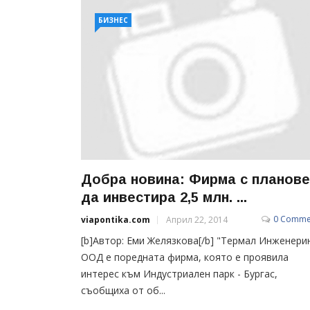
БИЗНЕС
Добра новина: Фирма с планове
да инвестира 2,5 млн. ...
0 Comme
viapontika.com
Април 22, 2014
[b]Автор: Еми Желязкова[/b] "Термал Инженери
ООД е поредната фирма, която е проявила
интерес към Индустриален парк - Бургас,
съобщиха от об...