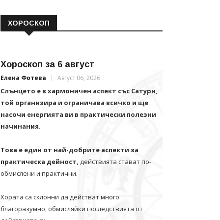
ХОРОСКОП
Хороскоп за 6 август
Елена Фотева
Август 06, 2026
Слънцето е в хармоничен аспект със Сатурн,
той организира и ограничава всичко и щe
насочи енергията ви в практически полезни
начинания.
Това е един от най-добрите аспекти за
практическа дейност,
действията стават по-
обмислени и практични.
Хората са склонни да действат много
благоразумно, обмисляйки последствията от