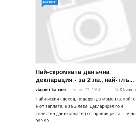
БИЗНЕС
Най-скромната данъчна
декларация - за 2 лв., най-тлъ...
0 Comme
viapontika.com
Април 27, 2014
Най-ниският доход, подаден до момента, който
е от заплата, е за 2 лева. Декларирал го е
съвестен данъкоплатец от провинцията. Точно
999 99...