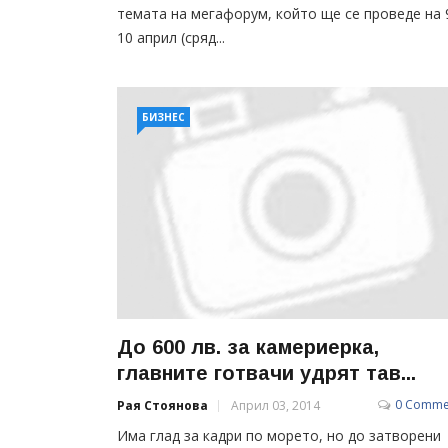
темата на мегафорум, който ще се проведе на 
10 април (сряд...
БИЗНЕС
До 600 лв. за камериерка,
главните готвачи удрят тав...
0 Comme
Рая Стоянова
Април 03, 2014
Има глад за кадри по морето, но до затворени