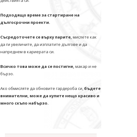
действията си.
Подходящо време за стартиране на
дългосрочни проекти.
Съсредоточете се върху парите,
мислете как
да ги увеличите, да изплатите дългове и да
напреднем в кариерата си.
Всичко това може да се постигне,
макар и не
бързо.
Ако обмисляте да обновите гардероба си,
бъдете
внимателни, може да купите нещо красиво и
много скъпо набързо.