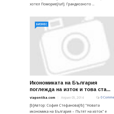
хотел Поморие[/url]. Грандиозното ...
БИЗНЕС
Икономиката на България
поглежда на изток и това ста...
0 Comme
viapontika.com
Април 05, 2014
[b]Автор: София Стефанова[/b] "Новата
икономика на България – Пътят на изток” е