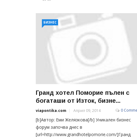
БИЗНЕС
Гранд хотел Поморие пълен с
богаташи от Изток, бизне...
0 Comme
viapontika.com
Април 09, 2014
[b]Автор: Еми Желязкова[/b] Уникален бизнес
форум започва днес в
[url=http://www.grandhotelpomorie.com/]Гранд