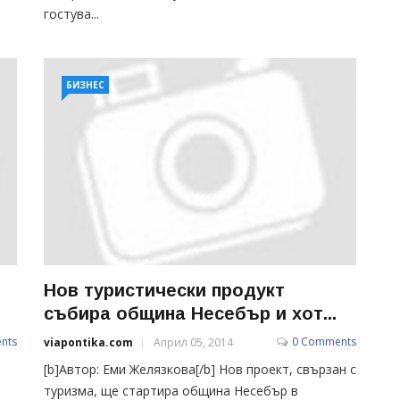
гостува...
БИЗНЕС
Нов туристически продукт
събира община Несебър и хот...
nts
0 Comments
viapontika.com
Април 05, 2014
[b]Автор: Еми Желязкова[/b] Нов проект, свързан с
туризма, ще стартира община Несебър в