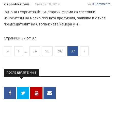
0 Comments
viapontika.com
Януари 19, 2014
[b]Соня Георгиева[/b] Български фирми са световни
износители на малко позната продукция, заявява в отчет
председателят на Стопанската камера у н...
Страници 97 от 97
«
1
94
95
96
97
»
...
ПОСЛЕДВАЙТЕ НИ В