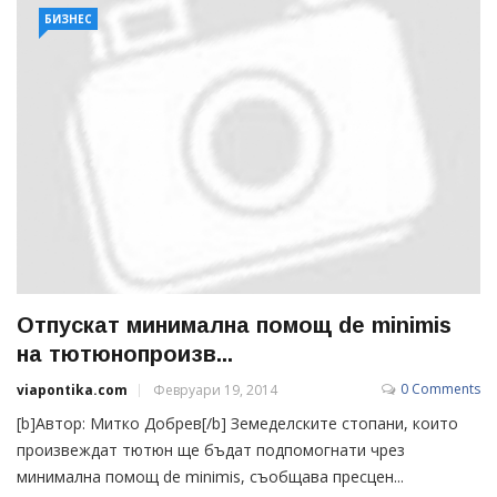
БИЗНЕС
Отпускат минимална помощ de minimis
на тютюнопроизв...
0 Comments
viapontika.com
Февруари 19, 2014
[b]Автор: Митко Добрев[/b] Земеделските стопани, които
произвеждат тютюн ще бъдат подпомогнати чрез
минимална помощ de minimis, съобщава пресцен...