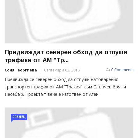
Предвиждат северен обход да отпуши
трафика от АМ "Тр...
0 Comments
Соня Георгиева
Септември 02, 2016
Предвижда се северен обход да отпуши натоварения
транспортен трафик от АМ "Тракия" към Слънчев бряг и
Несебър. Проектът вече е изготвен от Аген...
СРЕДЕЦ