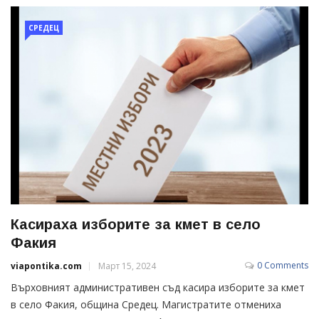
СРЕДЕЦ
Касираха изборите за кмет в село
Факия
0 Comments
viapontika.com
Март 15, 2024
Върховният административен съд касира изборите за кмет
в село Факия, община Средец. Магистратите отмениха