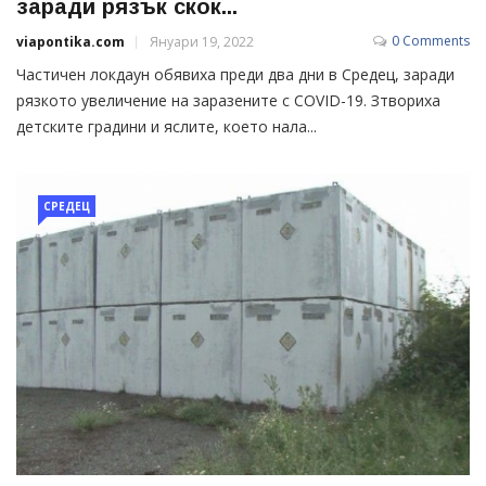
заради рязък скок...
0 Comments
viapontika.com
Януари 19, 2022
Частичен локдаун обявиха преди два дни в Средец, заради
рязкото увеличение на заразените с COVID-19. Зтвориха
детските градини и яслите, което нала...
СРЕДЕЦ