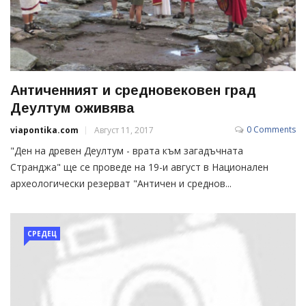
Античенният и средновековен град
Деултум оживява
0 Comments
viapontika.com
Август 11, 2017
"Ден на древен Деултум - врата към загадъчната
Странджа" ще се проведе на 19-и август в Национален
археологически резерват "Античен и среднов...
СРЕДЕЦ