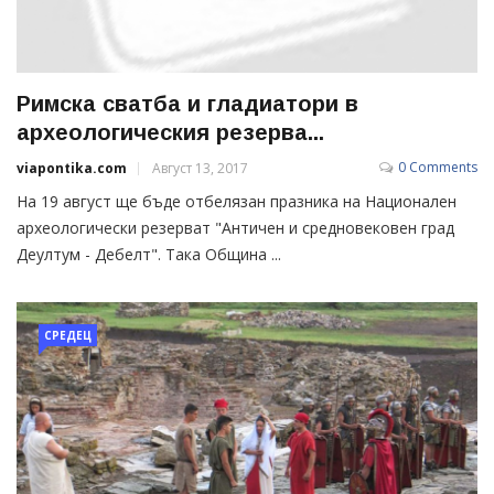
Римска сватба и гладиатори в
археологическия резерва...
0 Comments
viapontika.com
Август 13, 2017
На 19 август ще бъде отбелязан празника на Национален
археологически резерват "Античен и средновековен град
Деултум - Дебелт". Така Община ...
СРЕДЕЦ