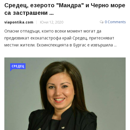
Средец, езерото "Мандра" и Черно море
са застрашени ...
0 Comments
viapontika.com
Юни 12, 2020
Опасни отпадъци, които всеки момент могат да
предизвикат екокатастрофа край Средец, притесняват
местни жители. Екоинспекцията в Бургас е извършила ...
СРЕДЕЦ