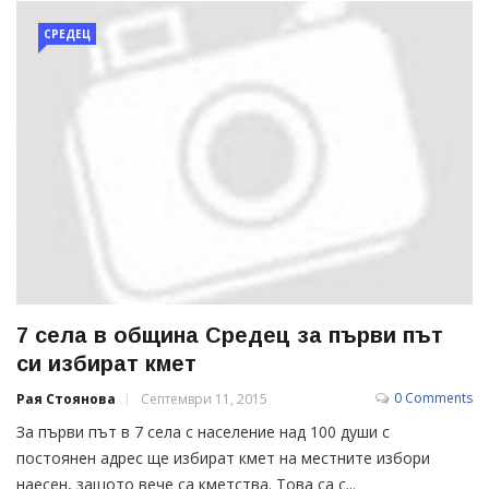
СРЕДЕЦ
7 села в община Средец за първи път
си избират кмет
0 Comments
Рая Стоянова
Септември 11, 2015
За първи път в 7 села с население над 100 души с
постоянен адрес ще избират кмет на местните избори
наесен, защото вече са кметства. Това са с...