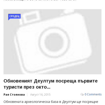
СРЕДЕЦ
Обновеният Деултум посреща първите
туристи през окто...
0 Comments
Рая Стоянова
Август 16, 2015
Обновената археологическа база в Деултум ще посрещне