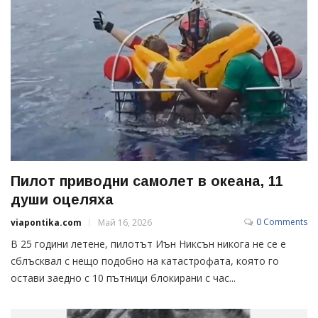
Пилот приводни самолет в океана, 11
души оцеляха
0 Comments
viapontika.com
Май 16, 2026
В 25 години летене, пилотът Иън Никсън никога не се е
сблъсквал с нещо подобно на катастрофата, която го
остави заедно с 10 пътници блокирани с час...