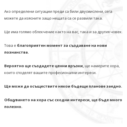
Ако определени ситуации преди са били двусмислени, сега
можете да изясните защо нещата са се развили така.
Ще има голямо облекчение както на вас, така и за другия човек.
Това е
благоприятен момент за създаване на нови
познанства.
Вероятно ще създадете ценни връзки,
ще намерите хора,
които споделят вашите професионални интереси.
Ще може да осъществите някои бъдещи планове заедно.
Общуването на хора със сходни интереси, ще бъде много
полезно.