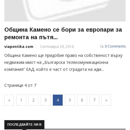
Община Камено се бори за европари за
ремонта на пътя...
0 Comments
viapontika.com
Септември 29, 2016
Община Камено ще придобие право на собственост върху
недвижим имот на „Българска телекомуникационна
компания” ЕАД, който е част от сградата на адм...
Страници 4 от 7
«
1
2
3
4
5
6
7
»
ПОСЛЕДВАЙТЕ НИ В