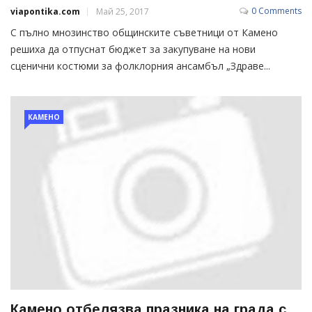
0 Comments
viapontika.com
Май 25, 2017
С пълно мнозинство общинските съветници от Камено
решиха да отпуснат бюджет за закупуване на нови
сценични костюми за фолклорния ансамбъл „Здраве...
КАМЕНО
Камено отбелязва празника на града с