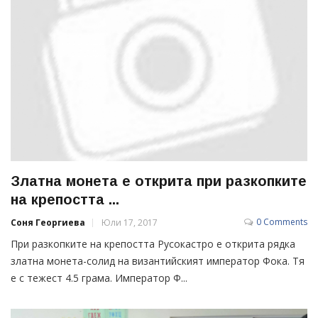
Златна монета е открита при разкопките
на крепостта ...
0 Comments
Соня Георгиева
Юли 17, 2017
При разкопките на крепостта Русокастро е открита рядка
златна монета-солид на византийският император Фока. Тя
е с тежест 4.5 грама. Император Ф...