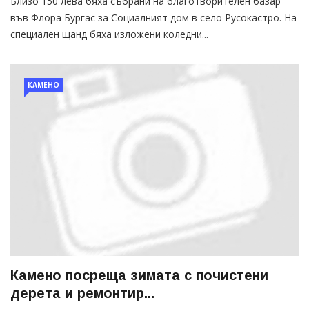
Близо 150 лева бяха събрани на благотворителен базар
във Флора Бургас за Социалният дом в село Русокастро. На
специален щанд бяха изложени коледни...
КАМЕНО
Камено посреща зимата с почистени
дерета и ремонтир...