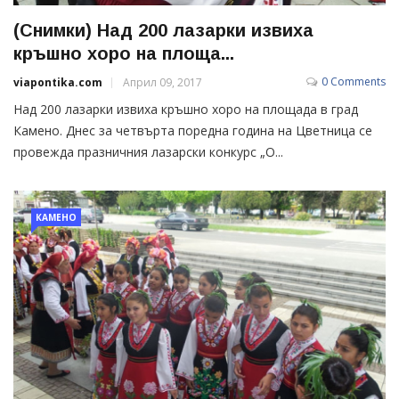
(Снимки) Над 200 лазарки извиха
кръшно хоро на площа...
0 Comments
viapontika.com
Април 09, 2017
Над 200 лазарки извиха кръшно хоро на площада в град
Камено. Днес за четвърта поредна година на Цветница се
провежда празничния лазарски конкурс „О...
КАМЕНО