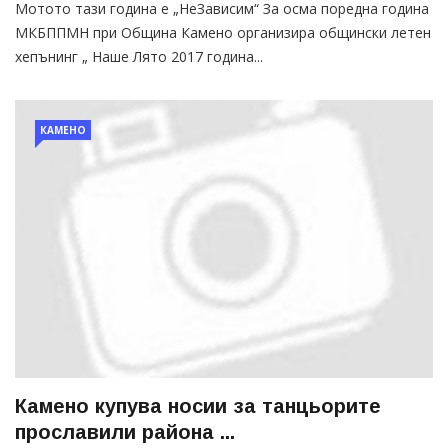
Мотото тази година е „НеЗависим“ За осма поредна година
МКБППМН при Община Камено организира общински летен
хепънинг „ Наше Лято 2017 година...
КАМЕНО
Камено купува носии за танцьорите
прославили района ...