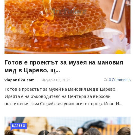
Готов е проектът за музея на мановия
мед в Царево, щ...
0 Comments
viapontika.com
Януари 02, 2025
Готов е проектът за музей на мановия мед в Царево.
Идеята е на ръководителя на Центъра за върхови
постижения към Софийския университет проф. Иван И...
ЦАРЕВО