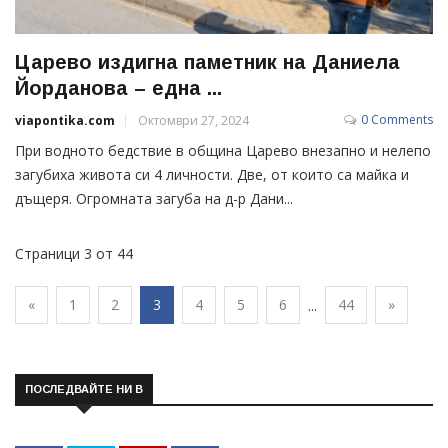
Царево издигна паметник на Даниела
Йорданова – една ...
0 Comments
viapontika.com
Октомври 27, 2024
При водното бедствие в община Царево внезапно и нелепо
загубиха живота си 4 личности. Две, от които са майка и
дъщеря. Огромната загуба на д-р Дани...
Страници 3 от 44
«
1
2
3
4
5
6
44
»
...
ПОСЛЕДВАЙТЕ НИ В