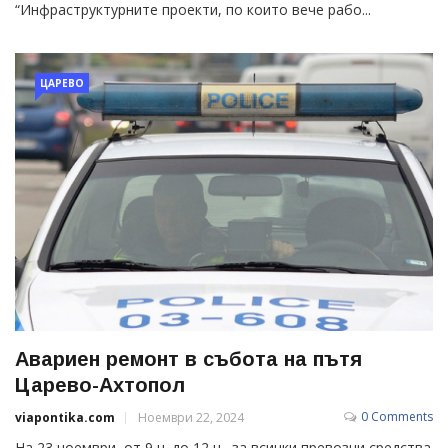
“Инфраструктурните проекти, по които вече рабо...
ЦАРЕВО
Авариен ремонт в събота на пътя
Царево-Ахтопол
0 Comments
viapontika.com
Ноември 22, 2024
На 23 ноември, от 9 ч. до 12 ч., за всички превозни средства