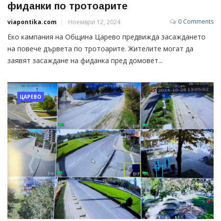
фиданки по тротоарите
0 Comments
viapontika.com
Ноември 12, 2024
Еко кампания на Община Царево предвижда засаждането
на повече дървета по тротоарите. Жителите могат да
заявят засаждане на фиданка пред домовет...
ЦАРЕВО