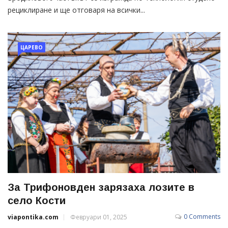
рециклиране и ще отговаря на всички...
ЦАРЕВО
За Трифоновден зарязаха лозите в
село Кости
0 Comments
viapontika.com
Февруари 01, 2025