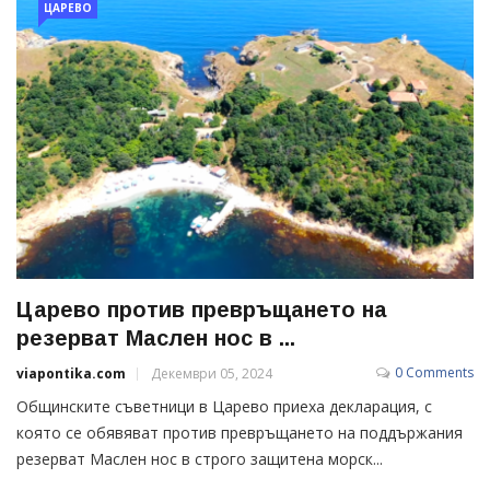
ЦАРЕВО
Царево против превръщането на
резерват Маслен нос в ...
0 Comments
viapontika.com
Декември 05, 2024
Общинските съветници в Царево приеха декларация, с
която се обявяват против превръщането на поддържания
резерват Маслен нос в строго защитена морск...