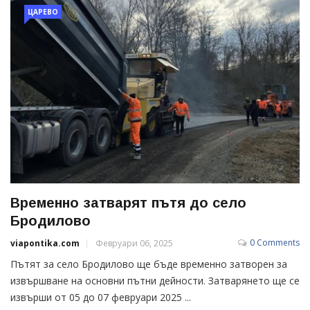
ЦАРЕВО
Временно затварят пътя до село
Бродилово
0 Comments
viapontika.com
Февруари 06, 2025
Пътят за село Бродилово ще бъде временно затворен за
извършване на основни пътни дейности. Затварянето ще се
извърши от 05 до 07 февруари 2025 ...