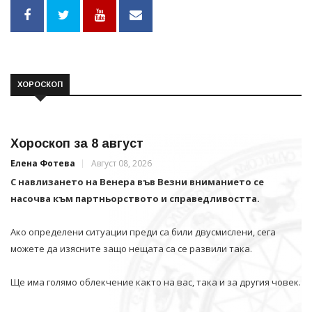
ХОРОСКОП
Хороскоп за 8 август
Елена Фотева
Август 08, 2026
С навлизането на Венера във Везни вниманието се
насочва към партньорството и справедливостта.
Ако определени ситуации преди са били двусмислени, сега
можете да изясните защо нещата са се развили така.
Ще има голямо облекчение както на вас, така и за другия човек.