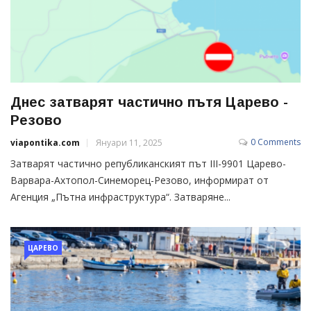
Днес затварят частично пътя Царево -
Резово
0 Comments
viapontika.com
Януари 11, 2025
Затварят частично републиканският път III-9901 Царево-
Варвара-Ахтопол-Синеморец-Резово, информират от
Агенция „Пътна инфраструктура“. Затваряне...
ЦАРЕВО