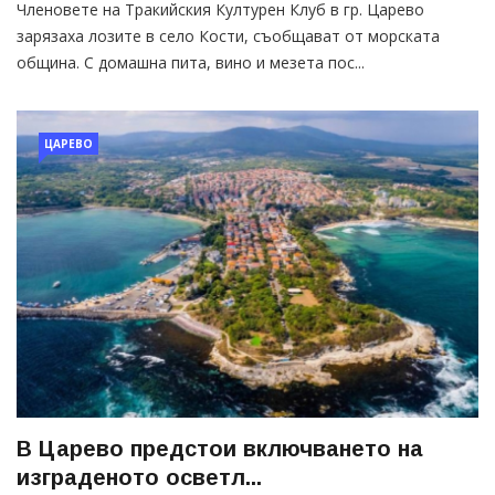
Членовете на Тракийския Културен Клуб в гр. Царево
зарязаха лозите в село Кости, съобщават от морската
община. С домашна пита, вино и мезета пос...
ЦАРЕВО
В Царево предстои включването на
изграденото осветл...