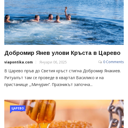
Добромир Янев улови Кръста в Царево
0 Comments
viapontika.com
Януари 06, 2025
В Царево пръв до Светия кръст стигна Добромир Янакиев.
Ритуалът там се проведе в квартал Василико и на
пристанище ,,Мичурин‘‘. Празникът започна...
ЦАРЕВО