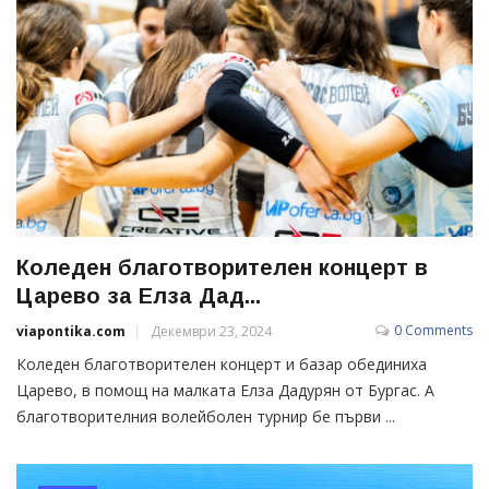
Коледен благотворителен концерт в
Царево за Елза Дад...
0 Comments
viapontika.com
Декември 23, 2024
Коледен благотворителен концерт и базар обединиха
Царево, в помощ на малката Елза Дадурян от Бургас. А
благотворителния волейболен турнир бе първи ...