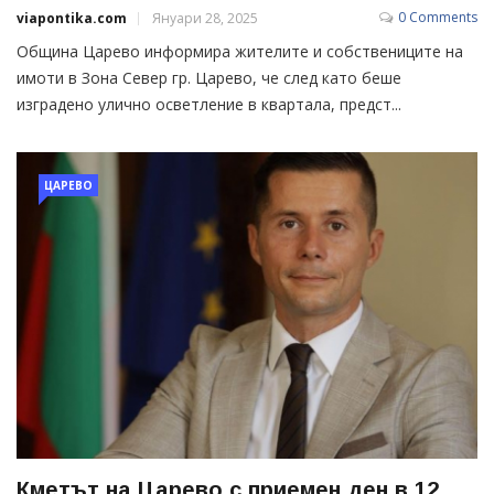
0 Comments
viapontika.com
Януари 28, 2025
Община Царево информира жителите и собствениците на
имоти в Зона Север гр. Царево, че след като беше
изградено улично осветление в квартала, предст...
ЦАРЕВО
Кметът на Царево с приемен ден в 12