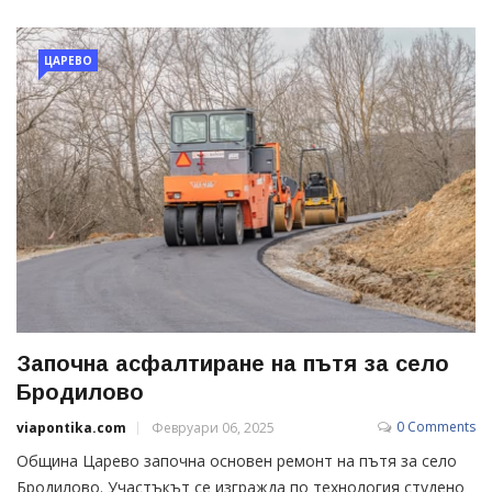
ЦАРЕВО
Започна асфалтиране на пътя за село
Бродилово
0 Comments
viapontika.com
Февруари 06, 2025
Община Царево започна основен ремонт на пътя за село
Бродилово. Участъкът се изгражда по технология студено