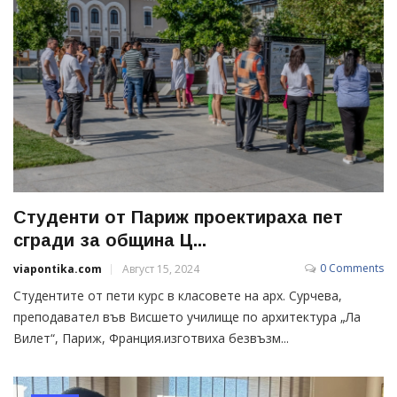
Студенти от Париж проектираха пет
сгради за община Ц...
0 Comments
viapontika.com
Август 15, 2024
Студентите от пети курс в класовете на арх. Сурчева,
преподавател във Висшето училище по архитектура „Ла
Вилет“, Париж, Франция.изготвиха безвъзм...