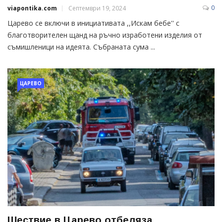
0
viapontika.com
Септември 19, 2024
Царево се включи в инициативата ,,Искам бебе'' с
благотворителен щанд на ръчно изработени изделия от
съмишленици на идеята. Събраната сума ...
ЦАРЕВО
Шествие в Царево отбеляза