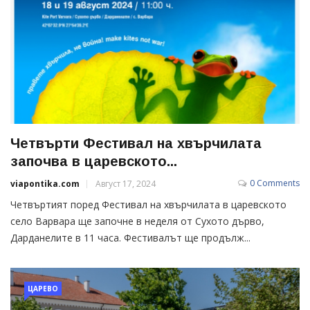
Четвърти Фестивал на хвърчилата
започва в царевското...
0 Comments
viapontika.com
Август 17, 2024
Четвъртият поред Фестивал на хвърчилата в царевското
село Варвара ще започне в неделя от Сухото дърво,
Дарданелите в 11 часа. Фестивалът ще продълж...
ЦАРЕВО