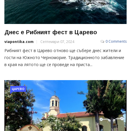
Днес е Рибният фест в Царево
0 Comments
viapontika.com
Септември 07, 2024
Рибният фест в Царево отново ще събере днес жители и
гости на Южното Черноморие. Традиционното забавление
в края на лятото ще се проведе на приста...
ЦАРЕВО