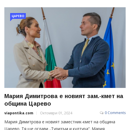
ЦАРЕВО
Мария Димитрова е новият зам.-кмет на
община Царево
0 Comments
viapontika.com
Октомври 01, 2024
Мария Димитрова е новият заместник-кмет на община
Царево. Тя ще оглави „Туризъм и култура“. Мария