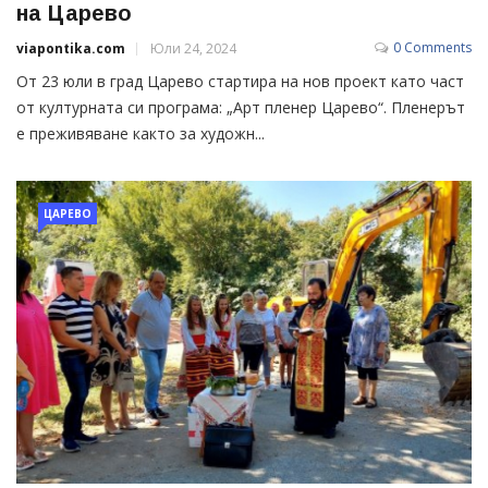
на Царево
0 Comments
viapontika.com
Юли 24, 2024
От 23 юли в град Царево стартира на нов проект като част
от културната си програма: „Арт пленер Царево“. Пленерът
е преживяване както за художн...
ЦАРЕВО