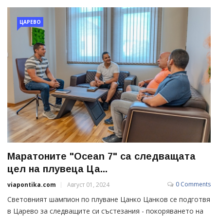
ЦАРЕВО
Маратоните "Ocean 7" са следващата
цел на плувеца Ца...
0 Comments
viapontika.com
Август 01, 2024
Световният шампион по плуване Цанко Цанков се подготвя
в Царево за следващите си състезания - покоряването на