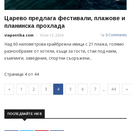
Царево предлага фестивали, плажове и
планинска прохлада
0 Comments
viapontika.com
Юли 15, 2024
Над 60-километрова крайбрежна ивица с 21 плажа, голямо
разнообразие от хотели, къщи за гости, стаи под наем,
къмпинги, заведения, спортни съоръжени...
Страници 4 от 44
«
1
2
3
4
5
6
7
44
»
...
ПОСЛЕДВАЙТЕ НИ В