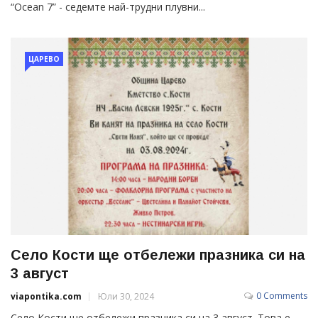
“Ocean 7” - седемте най-трудни плувни...
ЦАРЕВО
Село Кости ще отбележи празника си на
3 август
0 Comments
viapontika.com
Юли 30, 2024
Село Кости ще отбележи празника си на 3 август. Това е