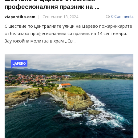
професионалния празник на ...
0 Comments
viapontika.com
Септември 13, 2024
С шествие по централните улици на Царево пожарникарите
отбелязаха професионалния си празник на 14 септември.
Заупокойна молитва в храм ,,Св....
ЦАРЕВО