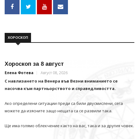
ХОРОСКОП
Хороскоп за 8 август
Елена Фотева
Август 08, 2026
С навлизането на Венера във Везни вниманието се
насочва към партньорството и справедливостта.
Ако определени ситуации преди са били двусмислени, сега
можете да изясните защо нещата са се развили така.
Ще има голямо облекчение както на вас, така и за другия човек.