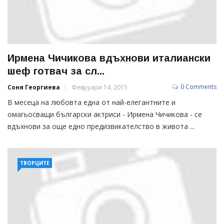
Ирмена Чичикова вдъхнови италиански
шеф готвач за сл...
0 Comments
Соня Георгиева
Февруари 14, 2015
В месеца на любовта една от най-елегантните и
омагьосващи български актриси - Ирмена Чичикова - се
вдъхнови за още едно предизвикателство в живота ...
ТВОРЦИТЕ