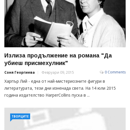
Излиза продължение на романа "Да
убиеш присмехулник"
0 Comments
Соня Георгиева
Февруари 09, 2015
Харпър Лий - една от най-мистериозните фигури в
литературата, тези дни изненада света. На 14 юли 2015
година издателство HarperCollins пуска в ...
ТВОРЦИТЕ