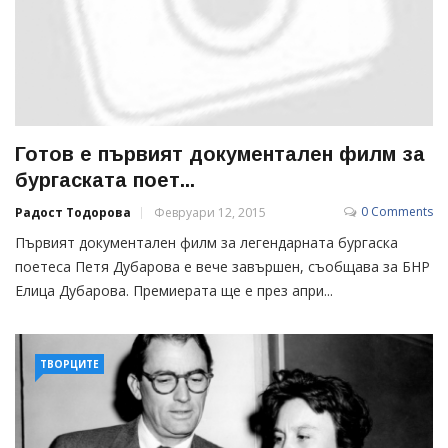
Готов е първият документален филм за
бургаската поет...
0 Comments
Радост Тодорова
Февруари 12, 2015
Първият документален филм за легендарната бургаска
поетеса Петя Дубарова е вече завършен, съобщава за БНР
Елица Дубарова. Премиерата ще е през апри...
ТВОРЦИТЕ