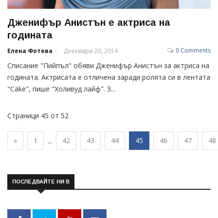
Дженифър Анистън е актриса на
годината
0 Comments
Елена Фотева
Декември 20, 2014
Списание "Пийпъл" обяви Дженифър Анистън за актриса на
годината. Актрисата е отличена заради ролята си в лентата
"Cake", пише "Холивуд лайф". З...
Страници 45 от 52
«
1
42
43
44
45
46
47
48
...
ПОСЛЕДВАЙТЕ НИ В