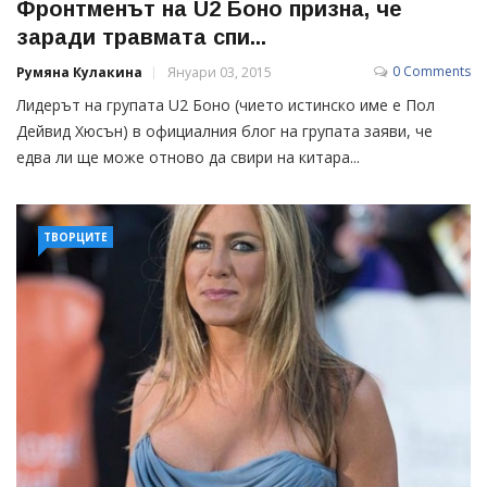
Фронтменът на U2 Боно призна, че
заради травмата спи...
0 Comments
Румяна Кулакина
Януари 03, 2015
Лидерът на групата U2 Боно (чието истинско име е Пол
Дейвид Хюсън) в официалния блог на групата заяви, че
едва ли ще може отново да свири на китара...
ТВОРЦИТЕ