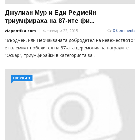
Джулиан Мур и Еди Редмейн
триумфираха на 87-ите фи...
0 Comments
viapontika.com
Февруари 23, 2015
"Бърдмен, или Неочакваната добродетел на невежеството"
е големият победител на 87-ата церемония на наградите
"Оскар", триумфирайки в категорията за...
ТВОРЦИТЕ