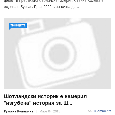
дебют в престижна берлинска галерия. Станка Колева е
родена в Бургас. През 2000 г. започва да ...
ТВОРЦИТЕ
Шотландски историк е намерил
"изгубена" история за Ш...
0 Comments
Румяна Кулакина
Март 04, 2015