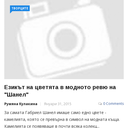
ТВОРЦИТЕ
Езикът на цветята в модното ревю на
"Шанел"
0 Comments
Румяна Кулакина
Януари 31, 2015
За самата Габриел Шанел имаше само едно цвете -
камелията, която се превърна в символ на модната къща.
Камелията се появяваше в почти всяка колекц...