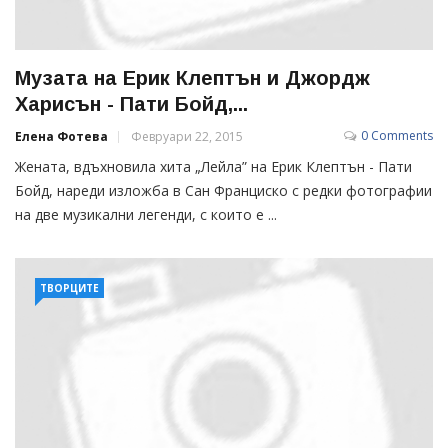
Музата на Ерик Клептън и Джордж
Харисън - Пати Бойд,...
0 Comments
Елена Фотева
Февруари 22, 2015
Жената, вдъхновила хита „Лейла” на Ерик Клептън - Пати
Бойд, нареди изложба в Сан Франциско с редки фотографии
на две музикални легенди, с които е ...
ТВОРЦИТЕ