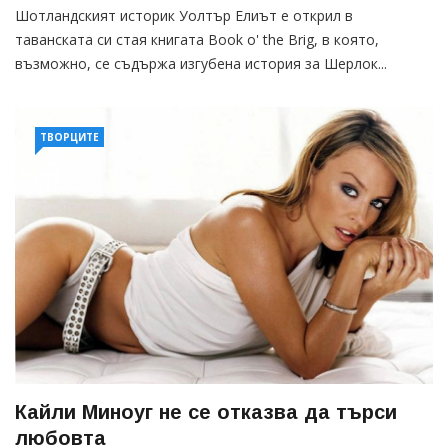
Шотландският историк Уолтър Елиът е открил в
таванската си стая книгата Book o' the Brig, в която,
възможно, се съдържа изгубена история за Шерлок...
ТВОРЦИТЕ
Кайли Миноуг не се отказва да търси
любовта