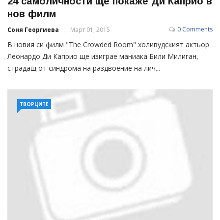
24 самоличности ще покаже Ди Каприо в
нов филм
0 Comments
Соня Георгиева
Март 01, 2015
В новия си филм "The Crowded Room" холивудският актьор
Леонардо Ди Каприо ще изиграе маниака Били Милиган,
страдащ от синдрома на раздвоение на лич...
ТВОРЦИТЕ