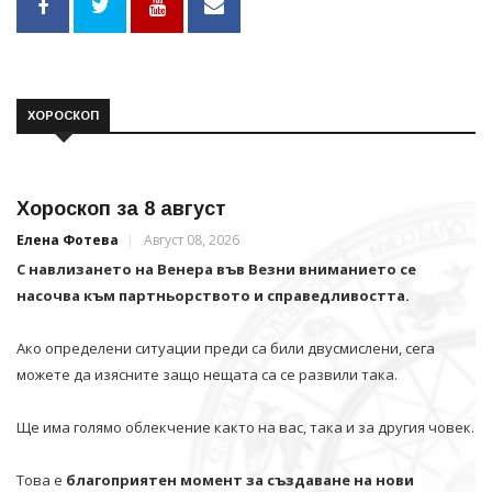
ХОРОСКОП
Хороскоп за 8 август
Елена Фотева
Август 08, 2026
С навлизането на Венера във Везни вниманието се
насочва към партньорството и справедливостта.
Ако определени ситуации преди са били двусмислени, сега
можете да изясните защо нещата са се развили така.
Ще има голямо облекчение както на вас, така и за другия човек.
Това е
благоприятен момент за създаване на нови