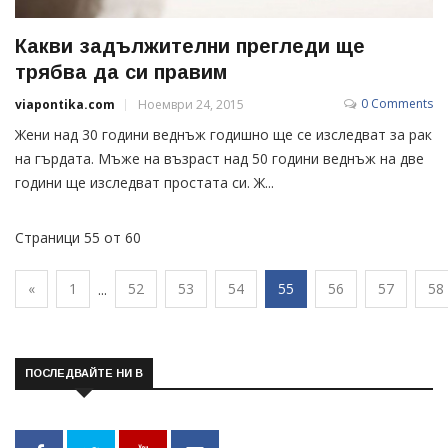
Какви задължителни прегледи ще
трябва да си правим
0 Comments
viapontika.com
Ноември 24, 2015
Жени над 30 години веднъж годишно ще се изследват за рак
на гърдата. Мъже на възраст над 50 години веднъж на две
години ще изследват простата си. Ж...
Страници 55 от 60
«
1
52
53
54
55
56
57
58
...
ПОСЛЕДВАЙТЕ НИ В