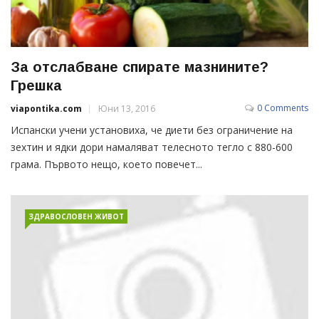
За отслабване спирате мазнините?
Грешка
0 Comments
viapontika.com
Юни 13, 2016
Испански учени установиха, че диети без ограничение на
зехтин и ядки дори намаляват телесното тегло с 880-600
грама. Първото нещо, което повечет...
ЗДРАВОСЛОВЕН ЖИВОТ