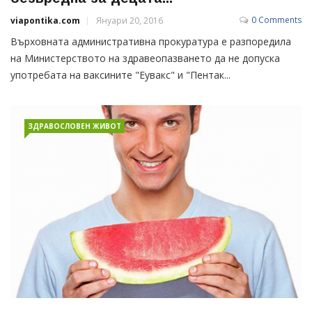
0 Comments
viapontika.com
Януари 20, 2016
Върховната административна прокуратура е разпоредила
на Министерството на здравеопазването да не допуска
употребата на ваксините "Еувакс" и "Пентак...
ЗДРАВОСЛОВЕН ЖИВОТ