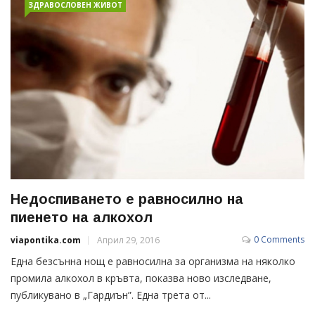
ЗДРАВОСЛОВЕН ЖИВОТ
Недоспиването е равносилно на
пиенето на алкохол
0 Comments
viapontika.com
Април 29, 2016
Една безсънна нощ е равносилна за организма на няколко
промила алкохол в кръвта, показва ново изследване,
публикувано в „Гардиън”. Една трета от...