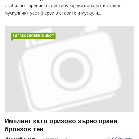
стабилно - зрението, вестибуларният апарат и ставно-
мускулният усет (нерви в ставите и мускули...
ЗДРАВОСЛОВЕН ЖИВОТ
Имплант като оризово зърно прави
бронзов тен
0 Comments