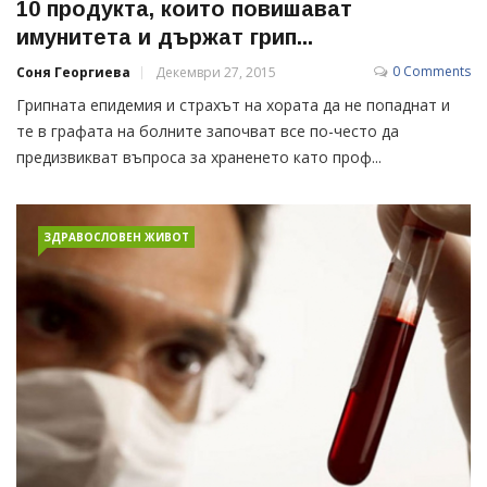
10 продукта, които повишават
имунитета и държат грип...
0 Comments
Соня Георгиева
Декември 27, 2015
Грипната епидемия и страхът на хората да не попаднат и
те в графата на болните започват все по-често да
предизвикват въпроса за храненето като проф...
ЗДРАВОСЛОВЕН ЖИВОТ