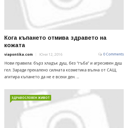
Кога къпането отмива здравето на
кожата
0 Comments
viapontika.com
Юни 12, 2016
Нови правила: бърз хладък душ, без “гъба” и агресивен душ
гел. Заради прекалено силната козметика вълна от САЩ
агитира къпането да не е всеки ден. ...
ЗДРАВОСЛОВЕН ЖИВОТ