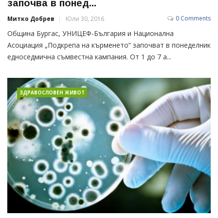
започва в понед...
0 Comments
Митко Добрев
Юли 30, 2016
Община Бургас, УНИЦЕФ-България и Национална
Асоциация „Подкрепа на кърменето“ започват в понеделник
едноседмична съмвестна кампания. От 1 до 7 а...
ЗДРАВОСЛОВЕН ЖИВОТ