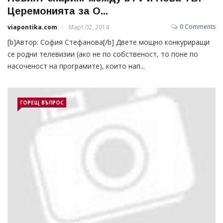
Церемонията за О...
0 Comments
viapontika.com
Март 02, 2014
[b]Автор: София Стефанова[/b] Двете мощно конкуриращи
се родни телевизии (ако не по собственост, то поне по
насоченост на програмите), които нап...
ГОРЕЩ ВЪПРОС