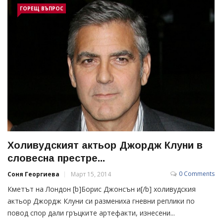
ГОРЕЩ ВЪПРОС
Холивудският актьор Джордж Клуни в
словесна престре...
0 Comments
Соня Георгиева
Март 15, 2014
Кметът на Лондон [b]Борис Джонсън и[/b] холивудския
актьор Джордж Клуни си размениха гневни реплики по
повод спор дали гръцките артефакти, изнесени...