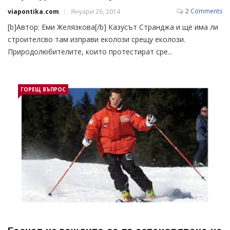
2 Comments
viapontika.com
Януари 26, 2014
[b]Автор: Еми Желязкова[/b] Казусът Странджа и ще има ли
строителсво там изправи еколози срещу еколози.
Природолюбителите, които протестират сре...
ГОРЕЩ ВЪПРОС