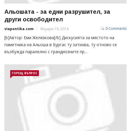
Альошата - за едни разрушител, за
други освободител
0 Comments
viapontika.com
Януари 19, 2014
[b]Автор: Еми Желязкова[/b] Дискусията за мястото на
паметника на Альоша в Бургас ту затихва, ту отново се
възбужда паралелно с грандиозните пр...
ГОРЕЩ ВЪПРОС