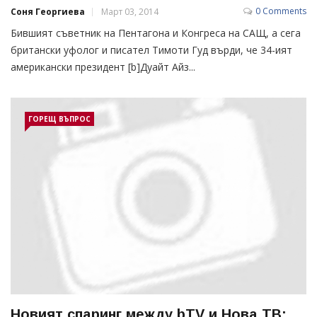
0 Comments
Соня Георгиева
Март 03, 2014
Бившият съветник на Пентагона и Конгреса на САЩ, а сега
британски уфолог и писател Тимоти Гуд върди, че 34-ият
американски президент [b]Дуайт Айз...
ГОРЕЩ ВЪПРОС
Новият спаринг между bTV и Нова ТВ: