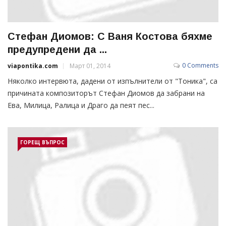
Стефан Диомов: С Ваня Костова бяхме
предупредени да ...
0 Comments
viapontika.com
Март 01, 2014
Няколко интервюта, дадени от изпълнители от "Тоника", са
причината композиторът Стефан Диомов да забрани на
Ева, Милица, Ралица и Драго да пеят пес...
ГОРЕЩ ВЪПРОС