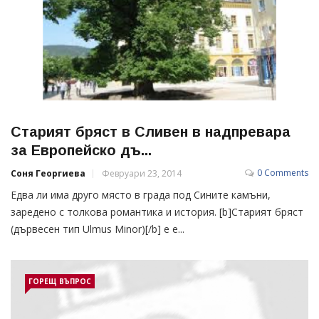
Старият бряст в Сливен в надпревара
за Европейско дъ...
0 Comments
Соня Георгиева
Февруари 23, 2014
Едва ли има друго място в града под Сините камъни,
заредено с толкова романтика и история. [b]Старият бряст
(дървесен тип Ulmus Minor)[/b] е е...
ГОРЕЩ ВЪПРОС