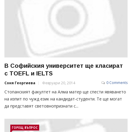
В Софийския университет ще класират
с TOEFL и IELTS
0 Comments
Соня Георгиева
Февруари 20, 2014
Стопанският факултет на Алма матер ще спести явяването
на изпит по чужд език на кандидат-студенти. Те ще могат
да представят световнопризнати с...
ГОРЕЩ ВЪПРОС