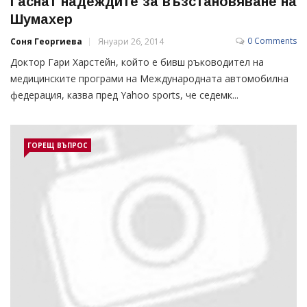
Гаснат надеждите за възстановяване на
Шумахер
0 Comments
Соня Георгиева
Януари 26, 2014
Доктор Гари Харстейн, който е бивш ръководител на
медицинските програми на Международната автомобилна
федерация, казва пред Yahoo sports, че седемк...
ГОРЕЩ ВЪПРОС