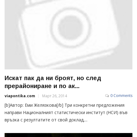
Искат пак да ни броят, но след
прерайониране и по ак...
0 Comments
viapontika.com
Март 26, 2014
[b]Автор: Еми Желязкова[/b] Три конкретни предложения
направи Националният статистически институт (НСИ) във
връзка с резултатите от свой доклад,...