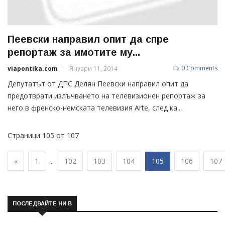
Пеевски направил опит да спре
репортаж за имотите му...
0 Comments
viapontika.com
Януари 11, 2014
Депутатът от ДПС Делян Пеевски направил опит да
предотврати излъчването на телевизионен репортаж за
него в френско-немската телевизия Arte, след ка...
Страници 105 от 107
«
1
102
103
104
105
106
107
...
ПОСЛЕДВАЙТЕ НИ В