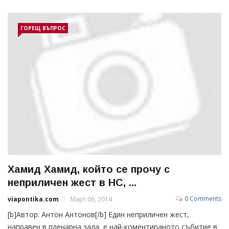
ГОРЕЩ ВЪПРОС
Хамид Хамид, който се прочу с
неприличен жест в НС, ...
0 Comments
viapontika.com
Март 06, 2014
[b]Автор: Антон Антонов[/b] Един неприличен жест,
направен в пленарна зала, е най-коментираното събитие в