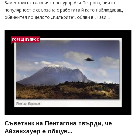
Заместникът главният прокурор Ася Петрова, чиято
популярност е свързана с работата й като наблюдаващ
обвинител по делото „Килърите”, обяви в „Тази ...
ГОРЕЩ ВЪПРОС
Съветник на Пентагона твърди, че
Айзенхауер е общув...