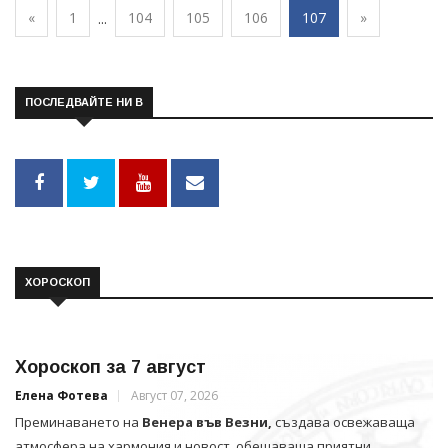
«
1
104
105
106
107
»
...
ПОСЛЕДВАЙТЕ НИ В
ХОРОСКОП
Хороскоп за 7 август
Елена Фотева
Август 07, 2026
Преминаването на
Венера във Везни,
създава освежаваща
атмосфера на хармония и новост, обещаваща приятни