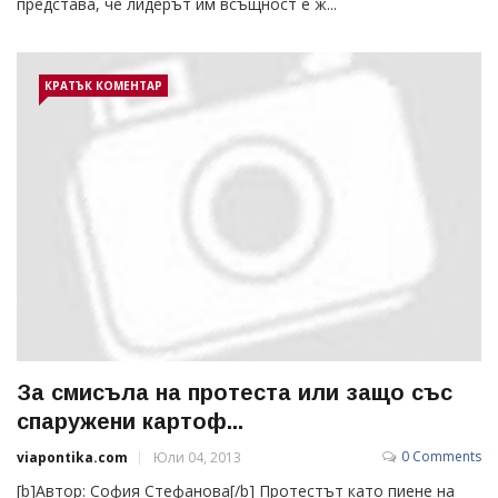
представа, че лидерът им всъщност е ж...
КРАТЪК КОМЕНТАР
За смисъла на протеста или защо със
спаружени картоф...
0 Comments
viapontika.com
Юли 04, 2013
[b]Автор: София Стефанова[/b] Протестът като пиене на