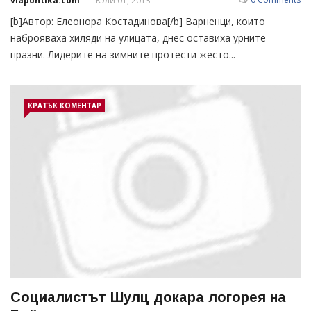
viapontika.com
Юли 01, 2013
[b]Автор: Елеонора Костадинова[/b] Варненци, които
наброяваха хиляди на улицата, днес оставиха урните
празни. Лидерите на зимните протести жесто...
КРАТЪК КОМЕНТАР
Социалистът Шулц докара логорея на