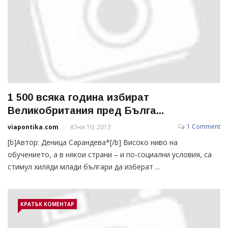
1 500 всяка година избират
Великобритания пред Бълга...
1 Comment
viapontika.com
Юни 10, 2013
[b]Автор: Деница Сарандева*[/b] Високо ниво на
обучението, а в някои страни – и по-социални условия, са
стимул хиляди млади българи да изберат ...
КРАТЪК КОМЕНТАР