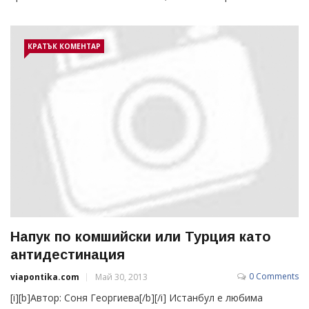
КРАТЪК КОМЕНТАР
Напук по комшийски или Турция като
антидестинация
0 Comments
viapontika.com
Май 30, 2013
[i][b]Автор: Соня Георгиева[/b][/i] Истанбул е любима