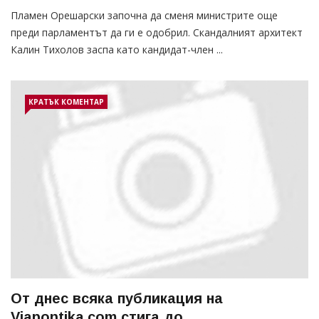
Пламен Орешарски започна да сменя министрите още
преди парламентът да ги е одобрил. Скандалният архитект
Калин Тихолов заспа като кандидат-член ...
КРАТЪК КОМЕНТАР
От днес всяка публикация на
Viapontika.com стига до ...