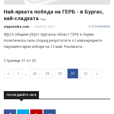
Най-ярката победа на ГЕРБ - в Бургас,
най-сладката -...
0 Comments
viapontika.com
Май 20, 2013
В[b] 6 общини [/b]от Бургаска област ГЕРБ е първа
политическа сила според резултатите от извънредните
парламентарни избори на 12 май. Разликата...
Страници 31 от 32
«
1
28
29
30
31
32
»
...
ПОСЛЕДВАЙТЕ НИ В