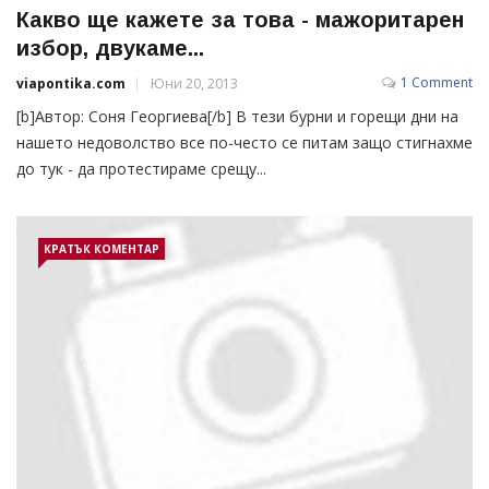
Какво ще кажете за това - мажоритарен
избор, двукаме...
1 Comment
viapontika.com
Юни 20, 2013
[b]Автор: Соня Георгиева[/b] В тези бурни и горещи дни на
нашето недоволство все по-често се питам защо стигнахме
до тук - да протестираме срещу...
КРАТЪК КОМЕНТАР