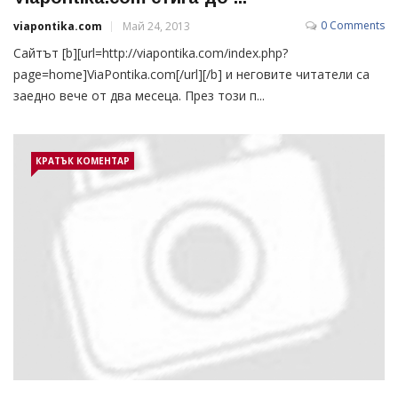
0 Comments
viapontika.com
Май 24, 2013
Сайтът [b][url=http://viapontika.com/index.php?
page=home]ViaPontika.com[/url][/b] и неговите читатели са
заедно вече от два месеца. През този п...
КРАТЪК КОМЕНТАР