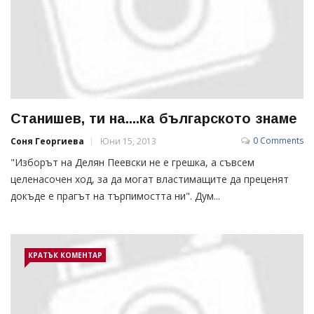
Станишев, ти на....ка българското знаме
0 Comments
Соня Георгиева
Юни 15, 2013
"Изборът на Делян Пеевски не е грешка, а съвсем
целенасочен ход, за да могат властимащите да преценят
докъде е прагът на търпимостта ни". Дум...
КРАТЪК КОМЕНТАР