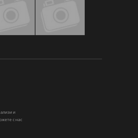
нализи и
ржете с нас