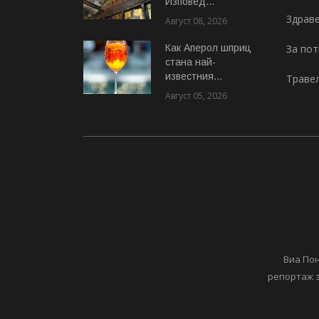
Изповед...
Здрав
Август 08, 2026
Как Аперол шприц
За по
стана най-
известния...
Траве
Август 05, 2026
Виа Пон
репортаж з