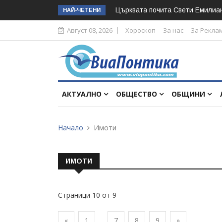
Църквата почита Свeти Емилиа
НАЙ-ЧЕТЕНИ
Август 08, 2026
Хороскоп
За нас
За Рекла
АКТУАЛНО
ОБЩЕСТВО
ОБЩИНИ
Начало
Имоти
ИМОТИ
Страници 10 от 9
«
1
7
8
9
»
...