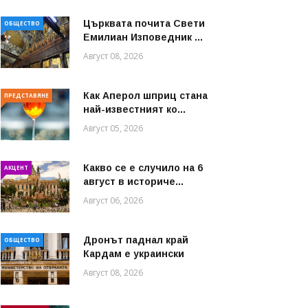
Църквата почита Свeти
ОБЩЕСТВО
Емилиан Изповедник ...
Август 08, 2026
Как Аперол шприц стана
ПРЕДСТАВЯНЕ
най-известният ко...
Август 05, 2026
Какво се е случило на 6
АКЦЕНТ
август в историче...
Август 06, 2026
Дронът паднал край
ОБЩЕСТВО
Кардам е украински
Август 08, 2026