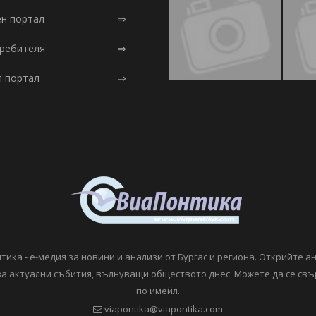
ен портал
⇒
требителя
⇒
л портал
⇒
тика - е-медия за новини и анализи от Бургас и региона. Открийте а
а актуални събития, вълнуващи обществото днес. Можете да се свъ
по имейл.
viapontika@viapontika.com