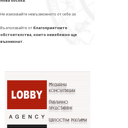
нова посока.
Не изисквайте невъзможното от себе си.
Възползвайте от
благоприятните
обстоятелства, които неизбежно ще
възникнат.