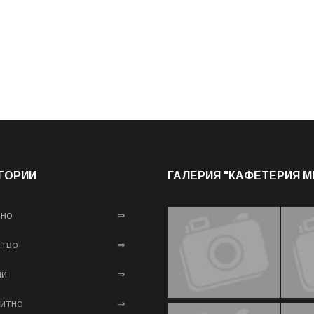
ГОРИИ
ГАЛЕРИЯ "КАФЕТЕРИЯ 
лно
⇒
тво
⇒
ни
⇒
итно
⇒