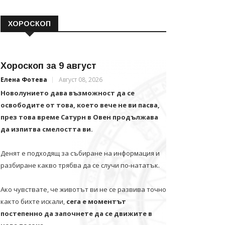
ХОРОСКОП
Хороскоп за 9 август
Елена Фотева
Август 08, 2026
Новолунието дава възможност да се
освободите от това, което вече не ви пасва,
през това време Сатурн в Овен продължава
да изпитва смелостта ви.
Денят е подходящ за събиране на информация и
разбиране какво трябва да се случи по-нататък.
Ако чувствате, че животът ви не се развива точно
както бихте искали,
сега е моментът
постепенно да започнете да се движите в