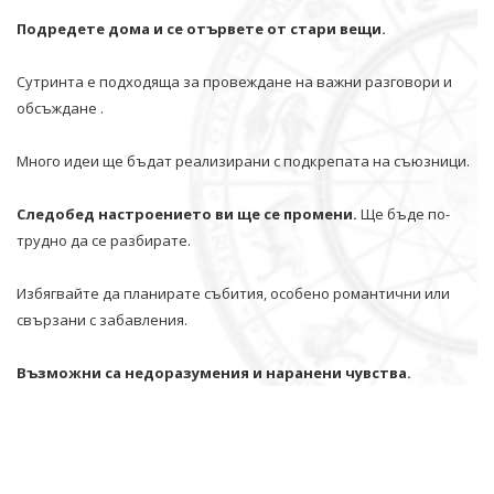
Подредете дома и се отървете от стари вещи.
Сутринта е подходяща за провеждане на важни разговори и
обсъждане .
Много идеи ще бъдат реализирани с подкрепата на съюзници.
Следобед настроението ви ще се промени.
Ще бъде по-
трудно да се разбирате.
Избягвайте да планирате събития, особено романтични или
свързани с забавления.
Възможни са недоразумения и наранени чувства.