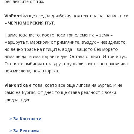
рефлексите от тях.
ViaPontika
ще следва дълбокия подтекст на названието си
–
ЧЕРНОМОРСКИЯ ПЪТ
.
Наименованието, което носи три елемента – земя –
маршрутът, маркиран от римляните, въздух – невидимото,
но вечно трасе на птиците, вода – защото без морето
нямаше да ги има първите две. Остава огънят. И той е тук.
Огънят е амбицията за друга журналистика – по-находчива,
по-смислена, по-авторска.
ViaPontika
е това, което все още липсва на Бургас. И не
само на Бургас. От днес то ще става реалност с всеки
следващ ден.
> За Контакти
> За Реклама