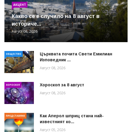
АКЦЕНТ
Какво се е случило на 8 август в
историче...
Август 08, 2026
Църквата почита Свeти Емилиан
ОБЩЕСТВО
Изповедник ...
Август 08, 2026
Хороскоп за 8 август
ХОРОСКОП
Август 08, 2026
Как Аперол шприц стана най-
ПРЕДСТАВЯНЕ
известният ко...
Август 05, 2026