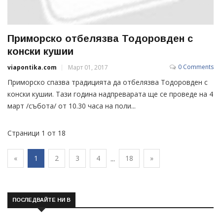
Приморско отбелязва Тодоровден с
конски кушии
0 Comments
viapontika.com
Март 01, 2017
Приморско спазва традицията да отбелязва Тодоровден с
конски кушии. Тази година надпреварата ще се проведе на 4
март /събота/ от 10.30 часа на поли...
Страници 1 от 18
«
1
2
3
4
18
»
...
ПОСЛЕДВАЙТЕ НИ В