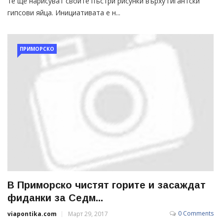
те ще нарисуват своите пъстри рисунки върху гигантски
гипсови яйца. Инициативата е н...
ПРИМОРСКО
В Приморско чистят горите и засаждат
фиданки за Седм...
0 Comments
viapontika.com
Март 29, 2017