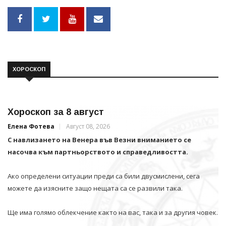
ХОРОСКОП
Хороскоп за 8 август
Елена Фотева
Август 08, 2026
С навлизането на Венера във Везни вниманието се
насочва към партньорството и справедливостта.
Ако определени ситуации преди са били двусмислени, сега
можете да изясните защо нещата са се развили така.
Ще има голямо облекчение както на вас, така и за другия човек.