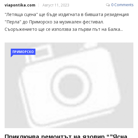
0 Comments
viapontika.com
Август 11, 2023
"Летяща сцена" ще бъде издигната в бившата резиденция
"Перла" до Приморско за музикален фестивал.
Съоръжението ще се използва за първи път на Балка...
ПРИМОРСКО
Приключва ремонтът на язовир “”Ясна