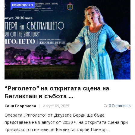
ПРИМОРСКО
“Риголето” на откритата сцена на
Бегликташ в събота ...
0 Comments
Соня Георгиева
Август 09, 2025
Операта „Риголето“ от Джузепе Верди ще бъде
представена на 9 август от 20:30 ч. на откритата сцена при
тракийското светилище Бегликташ, край Примор...