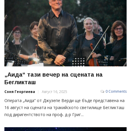
„Аида“ тази вечер на сцената на
Бегликташ
0 Comments
Соня Георгиева
Август 16, 2025
Операта „Аида“ от Джузепе Верди ще бъде представена на
16 август на сцената на тракийското светилище Бегликташ
под диригентството на проф. д-р Григ...