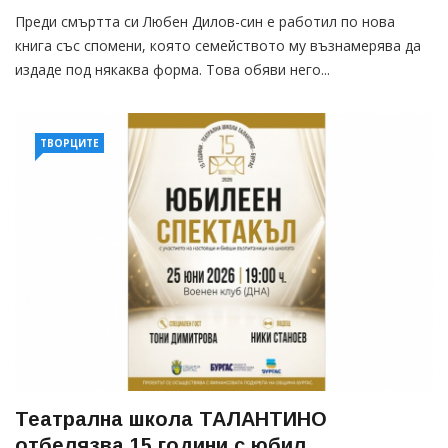
Преди смъртта си Любен Дилов-син е работил по нова
книга със спомени, която семейството му възнамерява да
издаде под някаква форма. Това обяви него...
ТВОРЦИТЕ
Театрална школа ТАЛАНТИНО
отбелязва 15 години с юбил...