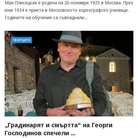
Мая Плисецкая е родена на 20 ноември 1925 в Москва. През
юни 1934 е приета в Московското хореографско училище.
Годините на обучение са съвпаднали...
ТВОРЦИТЕ
„Градинарят и смъртта“ на Георги
Господинов спечели ...