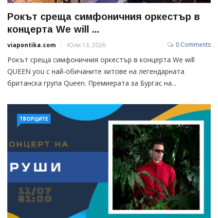
Рокът среща симфоничния оркестър в
концерта We will ...
0 Comments
viapontika.com
Юли 13, 2026
Рокът среща симфоничния оркестър в концерта We will
QUEEN you с най-обичаните хитове на легендарната
британска група Queen. Премиерата за Бургас на...
ТВОРЦИТЕ