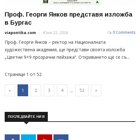
Проф. Георги Янков представя изложба
в Бургас
0 Comments
viapontika.com
Юни 22, 2026
Проф. Георги Янков – ректор на Националната
художествена академия, ще представи своята изложба
„Цветни 9+9 прозрачни пейзажа“. Откриването ще се съ...
Страници 1 от 52
«
1
2
3
4
52
»
...
ПОСЛЕДВАЙТЕ НИ В