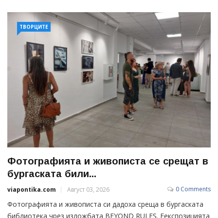
ТВОРЦИТЕ
Фотографията и живописта се срещат в
бургаската били...
0 Comments
viapontika.com
Август 03, 2026
Фотографията и живописта си дадоха среща в бургаската
библиотека чрез изложбата BEYOND RULES. Еекспозицията