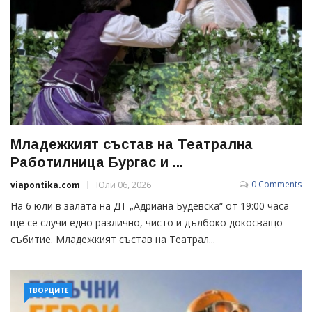
Младежкият състав на Театрална
Работилница Бургас и ...
0 Comments
viapontika.com
Юли 06, 2026
На 6 юли в залата на ДТ „Адриана Будевска“ от 19:00 часа
ще се случи едно различно, чисто и дълбоко докосващо
събитие. Младежкият състав на Театрал...
ТВОРЦИТЕ