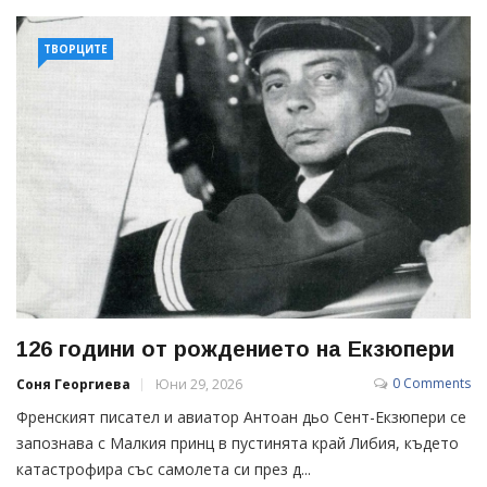
ТВОРЦИТЕ
126 години от рождението на Екзюпери
0 Comments
Соня Георгиева
Юни 29, 2026
Френският писател и авиатор Антоан дьо Сент-Екзюпери се
запознава с Малкия принц в пустинята край Либия, където
катастрофира със самолета си през д...