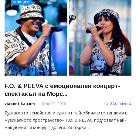
ТВОРЦИТЕ
F.O. & PEEVA с емоционален концерт-
спектакъл на Морс...
0 Comments
viapontika.com
Юли 02, 2026
Бургаското семейство и един от най-обичаните тандеми в
музикалното пространство– F.O. & PEEVA, подготвят най-
мащабния си концерт досега. За първи ...