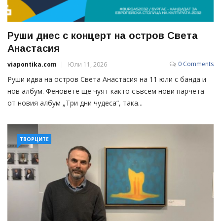
Руши днес с концерт на остров Света
Анастасия
0 Comments
viapontika.com
Юли 11, 2026
Руши идва на остров Света Анастасия на 11 юли с банда и
нов албум. Феновете ще чуят както съвсем нови парчета
от новия албум „Три дни чудеса“, така...
ТВОРЦИТЕ