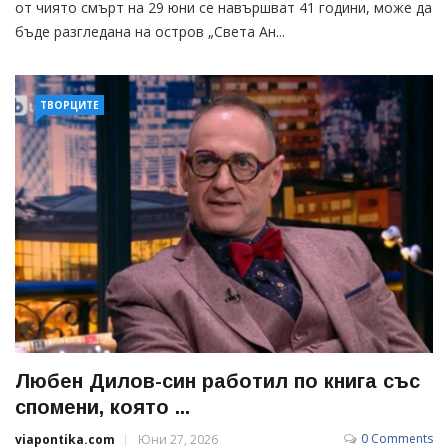
от чиято смърт на 29 юни се навършват 41 години, може да
бъде разгледана на остров „Света Ан...
ТВОРЦИТЕ
Любен Дилов-син работил по книга със
спомени, която ...
0 Comments
viapontika.com
Юни 27, 2026