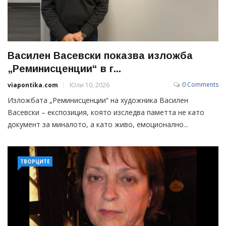
Василен Васевски показва изложба
„Реминисценции“ в г...
0 Comments
viapontika.com
Юли 10, 2026
Изложбата „Реминисценции“ на художника Василен
Васевски – експозиция, която изследва паметта не като
документ за миналото, а като живо, емоционално...
ТВОРЦИТЕ