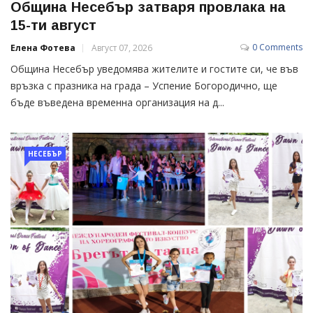
Община Несебър затваря провлака на
15-ти август
0 Comments
Елена Фотева
Август 07, 2026
Община Несебър уведомява жителите и гостите си, че във
връзка с празника на града – Успение Богородично, ще
бъде въведена временна организация на д...
НЕСЕБЪР