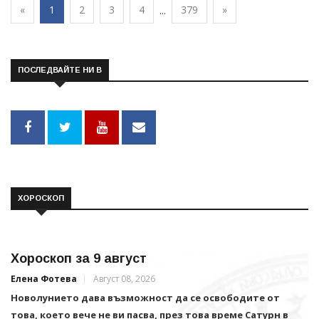
«
1
2
3
4
379
»
...
ПОСЛЕДВАЙТЕ НИ В
ХОРОСКОП
Хороскоп за 9 август
Елена Фотева
Август 08, 2026
Новолунието дава възможност да се освободите от
това, което вече не ви пасва, през това време Сатурн в