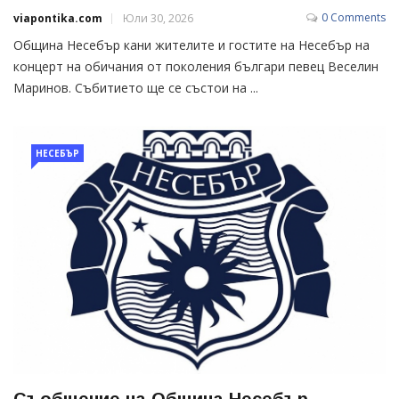
0 Comments
viapontika.com
Юли 30, 2026
Община Несебър кани жителите и гостите на Несебър на
концерт на обичания от поколения българи певец Веселин
Маринов. Събитието ще се състои на ...
НЕСЕБЪР
Съобщение на Община Несебър