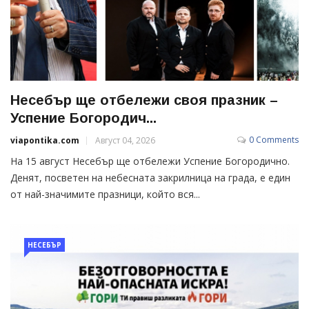
Несебър ще отбележи своя празник –
Успение Богородич...
0 Comments
viapontika.com
Август 04, 2026
На 15 август Несебър ще отбележи Успение Богородично.
Денят, посветен на небесната закрилница на града, е един
от най-значимите празници, който вся...
НЕСЕБЪР