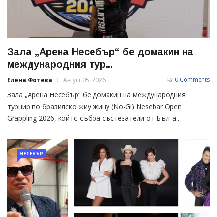
Зала „Арена Несебър“ бе домакин на
международния тур...
0 Comments
Елена Фотева
Август 05, 2026
Зала „Арена Несебър“ бе домакин на международния
турнир по бразилско жиу жицу (No-Gi) Nesebar Open
Grappling 2026, който събра състезатели от Бълга...
НЕСЕБЪР