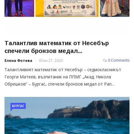
Талантлив математик от Несебър
спечели бронзов медал...
0 Comments
Елена Фотева
Юли 27, 2026
Талантливият математик от Несебър – седмокласникът
Георги Матеев, възпитаник на ППМГ „Акад. Никола
Обрешков“ – Бургас, спечели бронзов медал от Pan...
БУРГАС