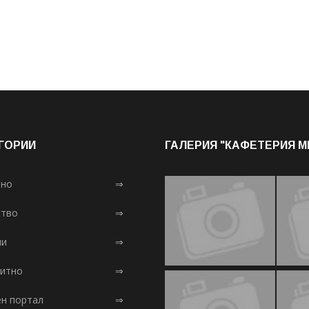
ГОРИИ
ГАЛЕРИЯ "КАФЕТЕРИЯ 
лно
⇒
тво
⇒
ни
⇒
итно
⇒
ен портал
⇒