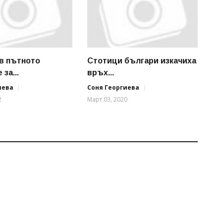
в пътното
Стотици българи изкачиха
за...
връх...
иева
Соня Георгиева
2
Март 03, 2020