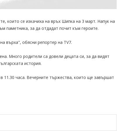
е, които се изкачиха на връх Шипка на 3 март. Напук на
м паметника, за да отдадат почит към героите.
на върха", обясни репортер на TV7.
на. Много родители са довели децата си, за да видят
българската история.
в 11.30 часа. Вечерните тържества, които ще завършат