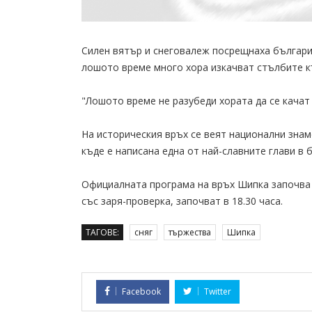
Силен вятър и снеговалеж посрещнаха българит
лошото време много хора изкачват стълбите къ
"Лошото време не разубеди хората да се качат 
На историческия връх се веят национални знаме
къде е написана една от най-славните глави в 
Официалната програма на връх Шипка започва 
със заря-проверка, започват в 18.30 часа.
ТАГОВЕ:
сняг
тържества
Шипка
Facebook
Twitter