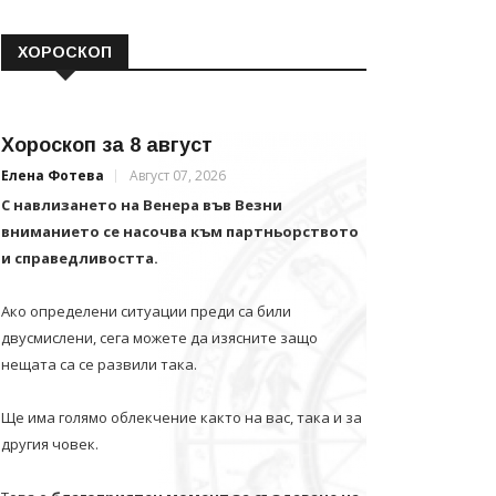
ХОРОСКОП
Хороскоп за 8 август
Елена Фотева
Август 07, 2026
С навлизането на Венера във Везни
вниманието се насочва към партньорството
и справедливостта.
Ако определени ситуации преди са били
двусмислени, сега можете да изясните защо
нещата са се развили така.
Ще има голямо облекчение както на вас, така и за
другия човек.