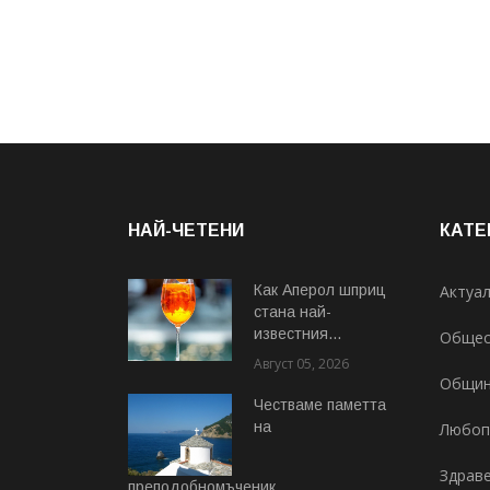
НАЙ-ЧЕТЕНИ
КАТЕ
Как Аперол шприц
Актуа
стана най-
известния...
Общес
Август 05, 2026
Общи
Честваме паметта
на
Любоп
Здрав
преподобномъченик...