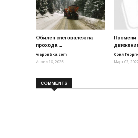
Обилен снеговалеж на
Промени 
прохода ...
движение 
viapontika.com
Соня Георг
Април 10, 2026
Март 03, 202
COMMENTS