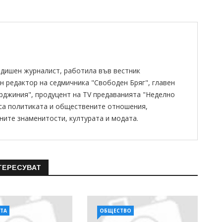
одишен журналист, работила във вестник
н редактор на седмичника "Свободен Бряг", главен
ирджиния", продуцент на TV предаванията "Неделно
 са политиката и обществените отношения,
ните знаменитости, културата и модата.
ТЕРЕСУВАТ
АТА
ОБЩЕСТВО