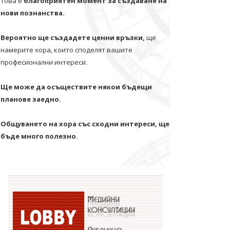
Това е
благоприятен момент за създаване на
нови познанства.
Вероятно ще създадете ценни връзки,
ще
намерите хора, които споделят вашите
професионални интереси.
Ще може да осъществите някои бъдещи
планове заедно.
Общуването на хора със сходни интереси, ще
бъде много полезно.