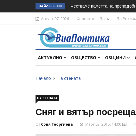
Честваме паметта на преподоб
НАЙ-ЧЕТЕНИ
Август 07, 2026
Хороскоп
За нас
За Рекла
АКТУАЛНО
ОБЩЕСТВО
ОБЩИНИ
Начало
На стената
НА СТЕНАТА
Сняг и вятър посреща
От
Соня Георгиева
Март 03, 2015, 14:00 EET