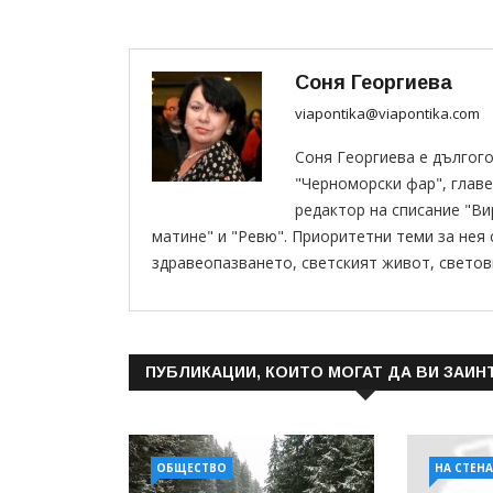
Соня Георгиева
viapontika@viapontika.com
Соня Георгиева е дългог
"Черноморски фар", главе
редактор на списание "В
матине" и "Ревю". Приоритетни теми за нея
здравеопазването, светският живот, светов
ПУБЛИКАЦИИ, КОИТО МОГАТ ДА ВИ ЗАИН
ОБЩЕСТВО
НА СТЕН