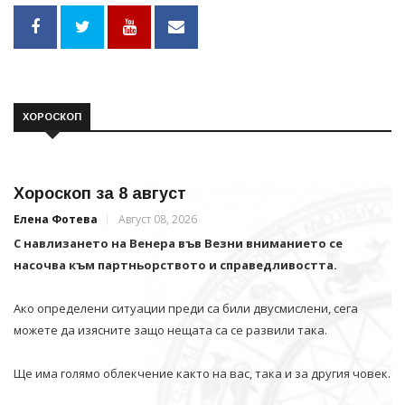
ХОРОСКОП
Хороскоп за 8 август
Елена Фотева
Август 08, 2026
С навлизането на Венера във Везни вниманието се
насочва към партньорството и справедливостта.
Ако определени ситуации преди са били двусмислени, сега
можете да изясните защо нещата са се развили така.
Ще има голямо облекчение както на вас, така и за другия човек.