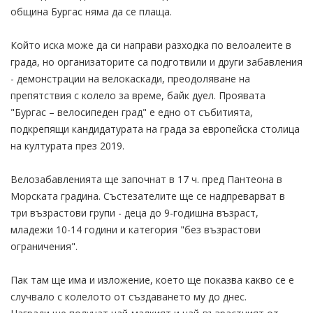
община Бургас няма да се плаща.
Който иска може да си направи разходка по велоалеите в
града, но организаторите са подготвили и други забавления
- демонстрации на велокаскади, преодоляване на
препятствия с колело за време, байк дуел. Проявата
"Бургас – велосипеден град" е едно от събитията,
подкрепящи кандидатурата на града за европейска столица
на културата през 2019.
Велозабавленията ще започнат в 17 ч. пред Пантеона в
Морската градина. Състезателите ще се надпреварват в
три възрастови групи - деца до 9-годишна възраст,
младежи 10-14 години и категория "без възрастови
ограничения".
Пак там ще има и изложение, което ще показва какво се е
случвало с колелото от създаването му до днес.