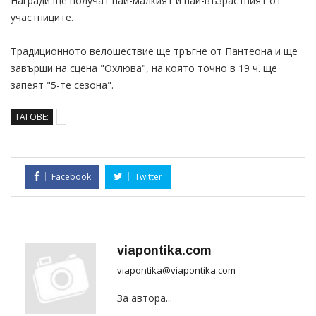
Награди ще получат най-малкият и най-възрастният от
участниците.
Традиционното велошествие ще тръгне от Пантеона и ще
завърши на сцена "Охлюва", на която точно в 19 ч. ще
запеят "5-те сезона".
ТАГОВЕ:
Facebook
Twitter
viapontika.com
viapontika@viapontika.com
За автора...