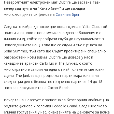
Невероятният електронен маг Dubfire ще застане тази
вечер зад пулта на "Какао бийч" и ще зарадва
многохилядните си фенове в
Слънчев бряг
.
След като избра да посрещне нова година в Yalta Club, той
пристига отново с нова музикална доза забавления и с
личния си VJ, който преобрази клуба до неузнаваемост в
новогодишната нощ. Това ще се случи и със сцената на
Solar Summer, тъй като ще бъдат проектирани специално
разработени нови визии. Dubfire ще доведе у нас и
канадските артисти Carlo Lio и The Junkies, с които
многократно е свирил на едни от най-големите световни
сцени. The Junkies ще продължат парти маратона и на
следващия ден с безплатното дневно парти от 14 до 18
часа за плажуващите на Cacao Beach.
Вечерта на 17 август е запазена за безспорния любимец на
родните фенове – големия Fedde le Grand. След няколкото
епични гостувания у нас, очакванията на феновете за всяка