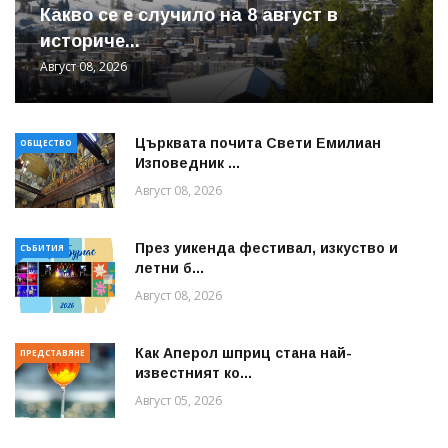
Какво се е случило на 8 август в
историче...
Август 08, 2026
Църквата почита Свeти Емилиан
ОБЩЕСТВО
Изповедник ...
Август 08, 2026
През уикенда фестивал, изкуство и
СЪБИТИЯ
летни б...
Август 08, 2026
Как Аперол шприц стана най-
ПРЕДСТАВЯНЕ
известният ко...
Август 05, 2026