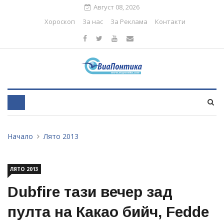
Август 08, 2026
Хороскоп
За нас
За Реклама
Контакти
Начало
Лято 2013
ЛЯТО 2013
Dubfire тази вечер зад
пулта на Какао бийч, Fedde