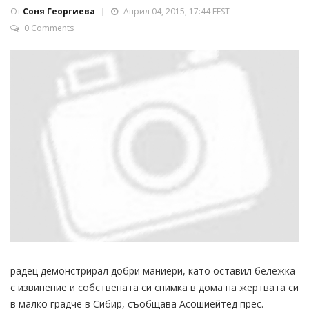
От
Соня Георгиева
Април 04, 2015, 17:44 EEST
0 Comments
радец демонстрирал добри маниери, като оставил бележка
с извинение и собствената си снимка в дома на жертвата си
в малко градче в Сибир, съобщава Асошиейтед прес.