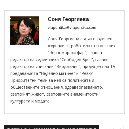
Соня Георгиева
viapontika@viapontika.com
Соня Георгиева е дългогодишен
журналист, работила във вестник
"Черноморски фар", главен
редактор на седмичника "Свободен Бряг", главен
редактор на списание "Вирджиния", продуцент на TV
предаванията "Неделно матине" и "Ревю".
Приоритетни теми за нея са политиката и
обществените отношения, здравеопазването,
светският живот, световните знаменитости,
културата и модата.