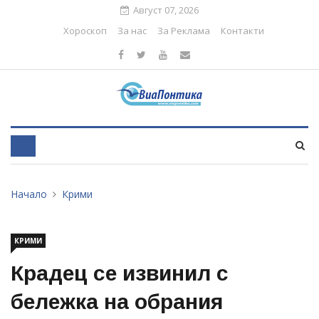
Август 07, 2026
Хороскоп
За нас
За Реклама
Контакти
Начало
Крими
КРИМИ
Крадец се извинил с
бележка на обрания