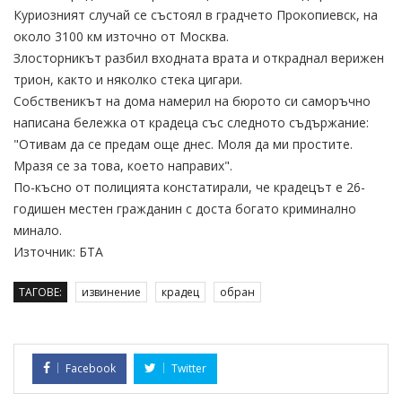
Куриозният случай се състоял в градчето Прокопиевск, на
около 3100 км източно от Москва.
Злосторникът разбил входната врата и откраднал верижен
трион, както и няколко стека цигари.
Собственикът на дома намерил на бюрото си саморъчно
написана бележка от крадеца със следното съдържание:
"Отивам да се предам още днес. Моля да ми простите.
Мразя се за това, което направих".
По-късно от полицията констатирали, че крадецът е 26-
годишен местен гражданин с доста богато криминално
минало.
Източник: БТА
ТАГОВЕ:
извинение
крадец
обран
Facebook
Twitter