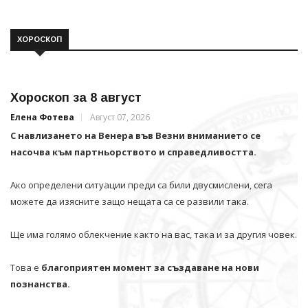
ХОРОСКОП
Хороскоп за 8 август
Елена Фотева
Август 07, 2026
С навлизането на Венера във Везни вниманието се
насочва към партньорството и справедливостта.
Ако определени ситуации преди са били двусмислени, сега
можете да изясните защо нещата са се развили така.
Ще има голямо облекчение както на вас, така и за другия човек.
Това е
благоприятен момент за създаване на нови
познанства.