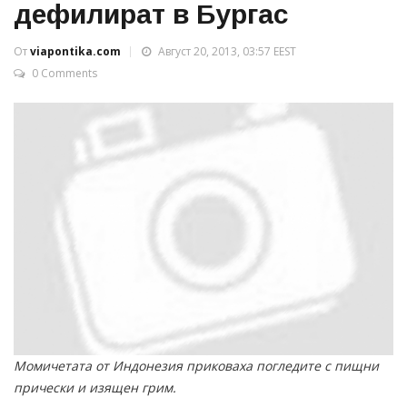
дефилират в Бургас
От
viapontika.com
Август 20, 2013, 03:57 EEST
0 Comments
Момичетата от Индонезия приковаха погледите с пищни
прически и изящен грим.