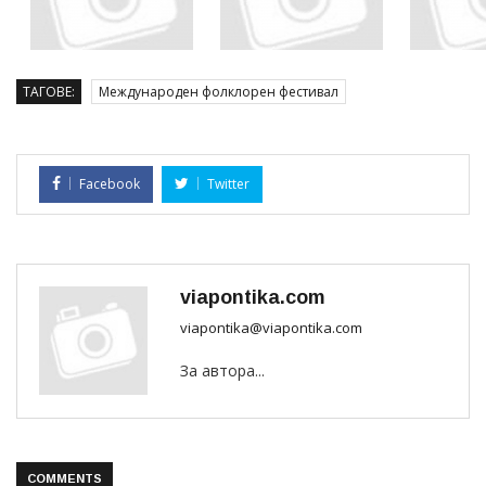
ТАГОВЕ:
Международен фолклорен фестивал
Facebook
Twitter
viapontika.com
viapontika@viapontika.com
За автора...
COMMENTS