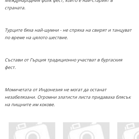
Международния фолк фест, който е най-старият в
страната.
Турците бяха най-шумни - не спряха на свирят и танцуват
по време на цялото шествие.
Състави от Гърция традиционно участват в бургаския
фест.
Момичетата от Индонезия не могат да останат
незабелязани. Огромни златисти листа придаваха блясък
на пищните им кокове.