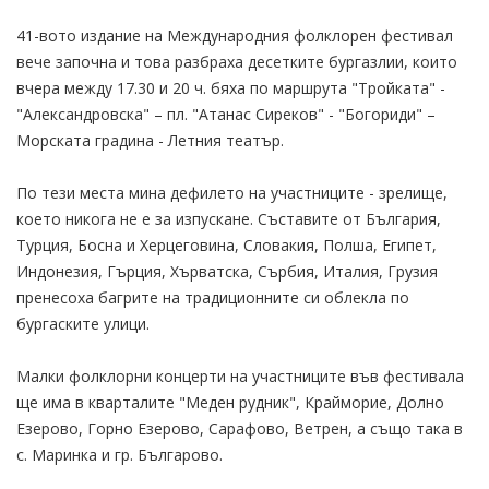
41-вото издание на Международния фолклорен фестивал
вече започна и това разбраха десетките бургазлии, които
вчера между 17.30 и 20 ч. бяха по маршрута "Тройката" -
"Александровска" – пл. "Атанас Сиреков" - "Богориди" –
Морската градина - Летния театър.
По тези места мина дефилето на участниците - зрелище,
което никога не е за изпускане. Съставите от България,
Турция, Босна и Херцеговина, Словакия, Полша, Египет,
Индонезия, Гърция, Хърватска, Сърбия, Италия, Грузия
пренесоха багрите на традиционните си облекла по
бургаските улици.
Малки фолклорни концерти на участниците във фестивала
ще има в кварталите "Меден рудник", Крайморие, Долно
Езерово, Горно Езерово, Сарафово, Ветрен, а също така в
с. Маринка и гр. Българово.