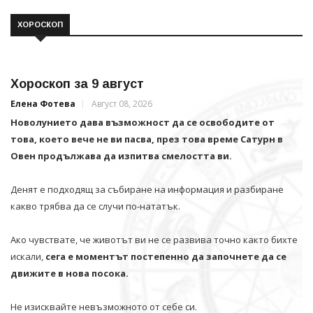
ХОРОСКОП
Хороскоп за 9 август
Елена Фотева
Август 08, 2026
Новолунието дава възможност да се освободите от
това, което вече не ви пасва, през това време Сатурн в
Овен продължава да изпитва смелостта ви.
Денят е подходящ за събиране на информация и разбиране
какво трябва да се случи по-нататък.
Ако чувствате, че животът ви не се развива точно както бихте
искали,
сега е моментът постепенно да започнете да се
движите в нова посока.
Не изисквайте невъзможното от себе си.