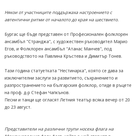
Някои от участниците поддържаха настроението с
автентични ритми от началото до края на шествието.
Бургас ще бъде представен от Професионален фолклорен
ансамбъл "Странджа", с художествен ръководител Марио
Егов, и Фолклорен ансамбъл "Атанас Манчев", под
ръководството на Павлина Кръстева и Димитър Тонев.
Тази година статуетката "Нестинарка", която се дава за
изключителни заслуги за развитието, съхранението и
разпространението на българския фолклор, отиде в ръцете
на проф. д-р Стефан Чапкънов.
Песни и танци ще огласят Летния театър всяка вечер от 20
до 23 август.
Представители на различни трупи носеха флага на