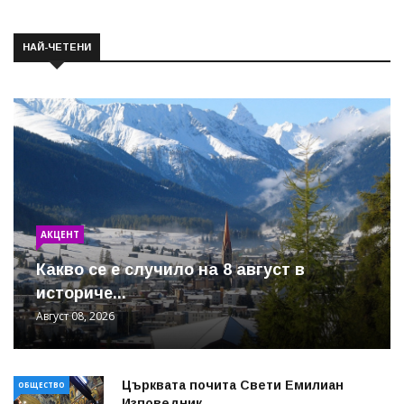
НАЙ-ЧЕТЕНИ
АКЦЕНТ
Какво се е случило на 8 август в
историче...
Август 08, 2026
Църквата почита Свeти Емилиан
ОБЩЕСТВО
Изповедник ...