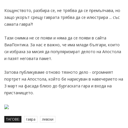
Кощунството, разбира се, не трябва да се премълчава, но
защо укорът срещу гаврата трябва да се илюстрира ... със
самата гавра?!
Тази снимка не се появи и няма да се появи в сайта
ВиаПонтика. За нас е важно, че има млади българи, които
си избраха за мисия да популяризират делото на Апостола
и пазят неговата памет.
Затова публикуваме отново тяхното дело - огромният
портрет на Апостола, който бе нарисуван в навечерието на
3 март на фасада близо до бургаската гара и входа на
пристанището.
ТАГОВЕ:
гавра
левски