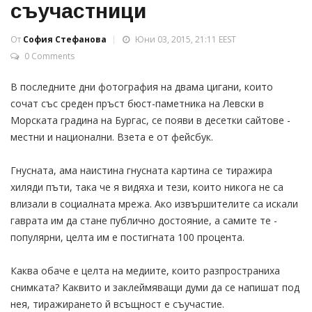
съучастници
От
София Стефанова
Юни 03, 2015, 21:11 EEST
0 Comments
В последните дни фотография на двама цигани, които
сочат със среден пръст бюст-паметника на Левски в
Морската градина на Бургас, се появи в десетки сайтове -
местни и национални. Взета е от фейсбук.
Гнусната, ама наистина гнусната картина се тиражира
хиляди пъти, така че я видяха и тези, които никога не са
влизали в социалната мрежа. Ако извършителите са искали
гаврата им да стане публично достояние, а самите те -
популярни, целта им е постигната 100 процента.
Каква обаче е целта на медиите, които разпространиха
снимката? Каквито и заклеймяващи думи да се напишат под
нея, тиражирането й всъщност е съучастие.