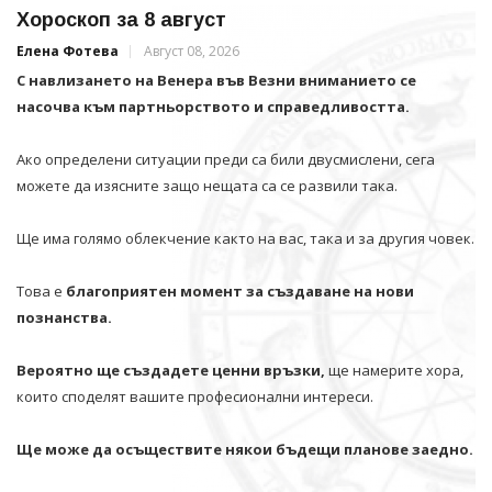
Хороскоп за 8 август
Елена Фотева
Август 08, 2026
С навлизането на Венера във Везни вниманието се
насочва към партньорството и справедливостта.
Ако определени ситуации преди са били двусмислени, сега
можете да изясните защо нещата са се развили така.
Ще има голямо облекчение както на вас, така и за другия човек.
Това е
благоприятен момент за създаване на нови
познанства.
Вероятно ще създадете ценни връзки,
ще намерите хора,
които споделят вашите професионални интереси.
Ще може да осъществите някои бъдещи планове заедно.