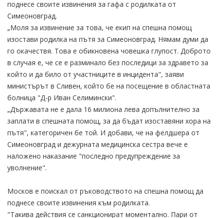
поднесе своите извинения за гафа с родилката от
Симеоновград.
„Моля за извинение за това, че екип на спешна помощ
изостави родилка на пътя за Симеоновград. Нямам думи да
го окачествя. Това е обикновена човешка глупост. Доброто
в случая е, че се е разминало без последици за здравето за
който и да било от участниците в инцидента", заяви
министърът в Сливен, който бе на посещение в областната
болница "Д-р Иван Селимински".
„Държавата не е дала 16 милиона лева допълнително за
заплати в спешната помощ, за да бъдат изоставяни хора на
пътя", категоричен бе той. И добави, че на фелдшера от
Симеоновград и дежурната медицинска сестра вече е
наложено наказание "последно предупреждение за
уволнение".
Москов е поискал от ръководството на спешна помощ да
поднесе своите извинения към родилката.
"Такива действия се санкционират моментално. Пари от