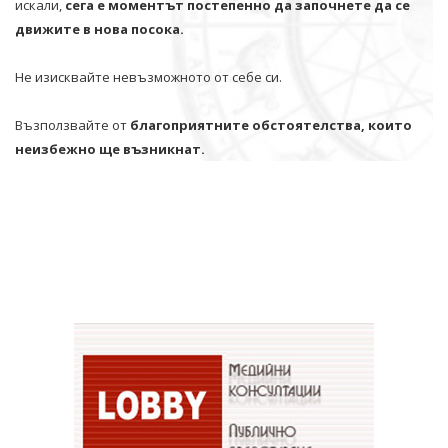
искали,
сега е моментът постепенно да започнете да се
движите в нова посока.
Не изисквайте невъзможното от себе си.
Възползвайте от
благоприятните обстоятелства, които
неизбежно ще възникнат.