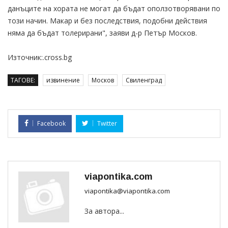
данъците на хората не могат да бъдат оползотворявани по
този начин. Макар и без последствия, подобни действия
няма да бъдат толерирани", заяви д-р Петър Москов.
Източник:.cross.bg
ТАГОВЕ:
извинение
Москов
Свиленград
Facebook
Twitter
viapontika.com
viapontika@viapontika.com
За автора...