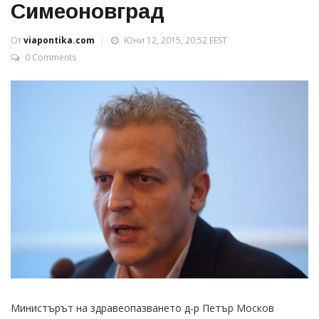
Симеоновград
От
viapontika.com
Юни 12, 2015, 20:52 EEST
0 Comments
Министърът на здравеопазването д-р Петър Москов