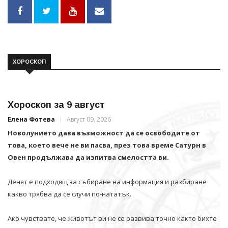
ХОРОСКОП
Хороскоп за 9 август
Елена Фотева
Август 09, 2026
Новолунието дава възможност да се освободите от
това, което вече не ви пасва, през това време Сатурн в
Овен продължава да изпитва смелостта ви.
Денят е подходящ за събиране на информация и разбиране
какво трябва да се случи по-нататък.
Ако чувствате, че животът ви не се развива точно както бихте