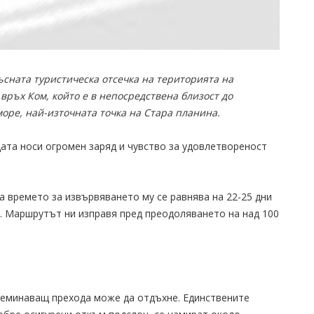
сната туристическа отсечка на територията на
връх Ком, който е в непосредствена близост до
оре, най-източната точка на Стара планина.
ата носи огромен заряд и чувство за удовлетвореност
а времето за извървяването му се равнява на 22-25 дни
. Маршрутът ни изправя пред преодоляването на над 100
преминаващ прехода може да отдъхне. Единствените