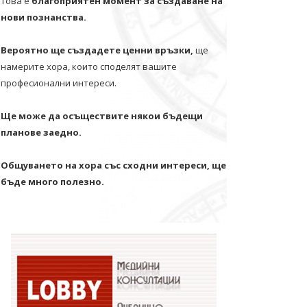
Това е
благоприятен момент за създаване на
нови познанства.
Вероятно ще създадете ценни връзки,
ще
намерите хора, които споделят вашите
професионални интереси.
Ще може да осъществите някои бъдещи
планове заедно.
Общуването на хора със сходни интереси, ще
бъде много полезно.