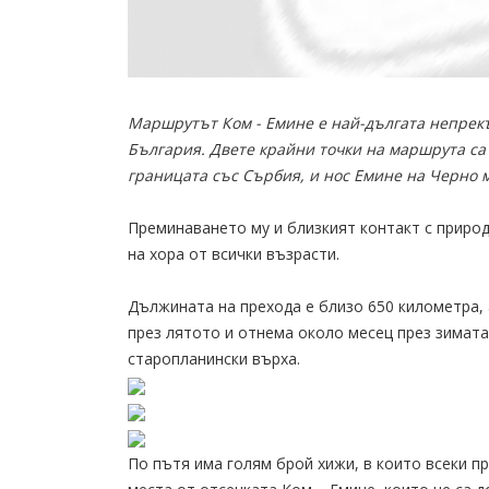
Маршрутът Ком - Емине е най-дългата непрекъ
България. Двете крайни точки на маршрута са 
границата със Сърбия, и нос Емине на Черно м
Преминаването му и близкият контакт с природ
на хора от всички възрасти.
Дължината на прехода е близо 650 километра, 
през лятото и отнема около месец през зимата
старопланински върха.
По пътя има голям брой хижи, в които всеки 