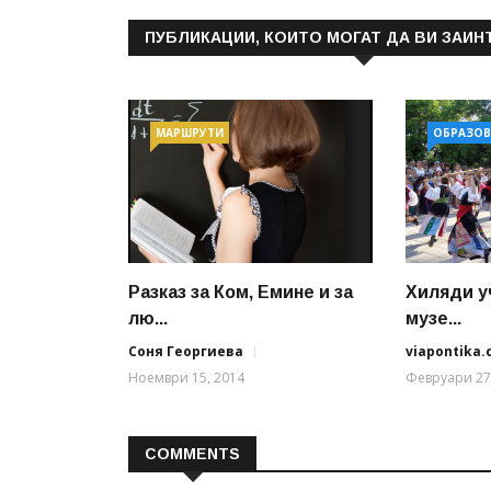
ПУБЛИКАЦИИ, КОИТО МОГАТ ДА ВИ ЗАИН
МАРШРУТИ
ОБРАЗОВ
Разказ за Ком, Емине и за
Хиляди у
лю...
музе...
Соня Георгиева
viapontika
Ноември 15, 2014
Февруари 27
COMMENTS