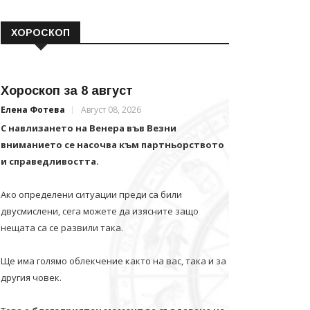
ХОРОСКОП
Хороскоп за 8 август
Елена Фотева
Август 08, 2026
С навлизането на Венера във Везни
вниманието се насочва към партньорството
и справедливостта.
Ако определени ситуации преди са били
двусмислени, сега можете да изясните защо
нещата са се развили така.
Ще има голямо облекчение както на вас, така и за
другия човек.