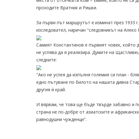
места от отсечката Ком – Емине, които не са 
проходите Вратник и Ришки.
За първи път маршрутът е изминат през 1933 г
изследовател, наричан "следовникът на Алеко 
Самият Константинов е първият човек, който д
не успява да я реализира. Думите на Щастливе
следните:
"Ако не успея да изпълня големия си план - бл
едно пътуване по билото на нашата дивна Стар
другия ѝ край.
И вярвам, че това ще бъде твърде забавно и п
страна не по-добре от азиатските и африканск
равнодушни чужденци".