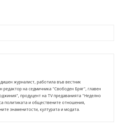
одишен журналист, работила във вестник
н редактор на седмичника "Свободен Бряг", главен
ирджиния", продуцент на TV предаванията "Неделно
 са политиката и обществените отношения,
ните знаменитости, културата и модата.