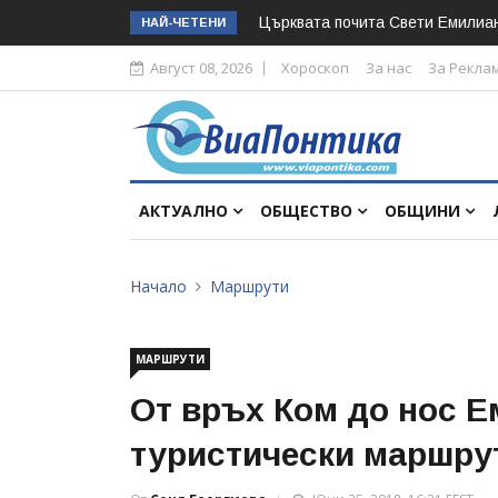
Църквата почита Свeти Емилиа
НАЙ-ЧЕТЕНИ
Август 08, 2026
Хороскоп
За нас
За Рекла
АКТУАЛНО
ОБЩЕСТВО
ОБЩИНИ
Начало
Маршрути
МАРШРУТИ
От връх Ком до нос Е
туристически маршрут