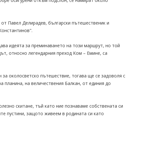
добре осигурени откъм подслон, се намират около
. от Павел Делирадев, български пътешественик и
Константинов".
ава идеята за преминаването на този маршрут, но той
цът, относно легендарния преход Ком – Емине, са
ян за околосветско пътешествие, тогава ще се задоволя с
а планина, на величествения Балкан, от единия до
олезно скитане, тъй като ние познаваме собствената си
ите пустини, защото живеем в родината си като