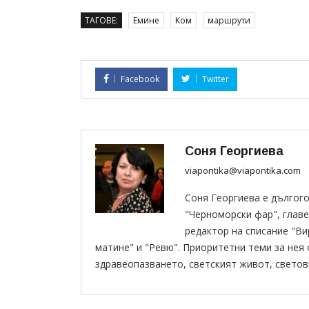
ТАГОВЕ:
Емине
Ком
маршрути
Facebook
Twitter
Соня Георгиева
viapontika@viapontika.com
Соня Георгиева е дългог
"Черноморски фар", главе
редактор на списание "В
матине" и "Ревю". Приоритетни теми за нея
здравеопазването, светският живот, светов