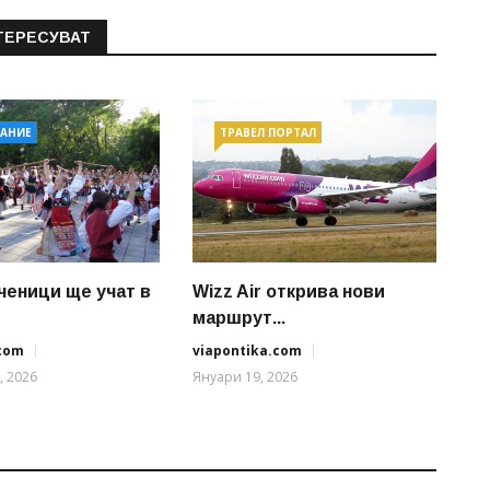
ТЕРЕСУВАТ
АНИЕ
ТРАВЕЛ ПОРТАЛ
ченици ще учат в
Wizz Air открива нови
маршрут...
.com
viapontika.com
, 2026
Януари 19, 2026