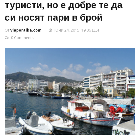
туристи, но е добре те да
си носят пари в брой
От
viapontika.com
Юни 24, 2015, 19:06 EEST
0 Comments