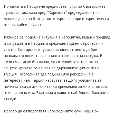
Почивката в Гърция не предпоставя риск за българските
туристи, това каза пред "Хоризонт" председателят на
Асоциацията на българските туроператори и туристически
агенти Байко Байков:
Разбира се, подобна ситуация е неприятна, имайки предвид
и ситуацията в Гърция, и предишни години с протести и
стачки. Българските туристи всъщност много добре
познават условията за почивка в южната ни съседка. В
този смисъл не бих казал, че ситуацията е тревожна,
защото кризата се отнася за държавните финанси на
Гърция. Последните две години бяха рекордни, т.е.
интересът към Гърция нараства, защото условията за
почивка там са изключително приемливи за много пазари,
включително и за България и нашите най-близки балкански
съседи.
Просто да си подготвят необходимите суми кеш. По-