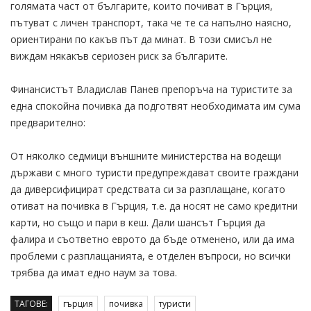
голямата част от българите, които почиват в Гърция,
пътуват с личен транспорт, така че те са напълно наясно,
ориентирани по какъв път да минат. В този смисъл не
виждам някакъв сериозен риск за българите.
Финансистът Владислав Панев препоръча на туристите за
една спокойна почивка да подготвят необходимата им сума
предварително:
От няколко седмици външните министерства на водещи
държави с много туристи предупреждават своите граждани
да диверсифицират средствата си за разплащане, когато
отиват на почивка в Гърция, т.е. да носят не само кредитни
карти, но също и пари в кеш. Дали шансът Гърция да
фалира и съответно еврото да бъде отменено, или да има
проблеми с разплащанията, е отделен въпроси, но всички
трябва да имат едно наум за това.
ТАГОВЕ:
гърция
почивка
туристи