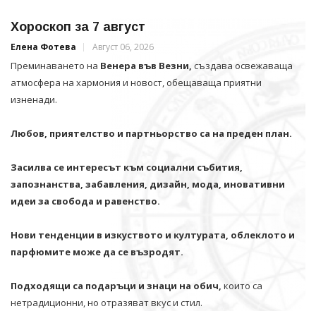
Хороскоп за 7 август
Елена Фотева
Август 06, 2026
Преминаването на
Венера във Везни,
създава освежаваща
атмосфера на хармония и новост, обещаваща приятни
изненади.
Любов, приятелство и партньорство са на преден план.
Засилва се интересът към социални събития,
запознанства, забавления, дизайн, мода, иновативни
идеи за свобода и равенство.
Нови тенденции в изкуството и културата, облеклото и
парфюмите може да се възродят.
Подходящи са подаръци и знаци на обич,
които са
нетрадиционни, но отразяват вкус и стил.