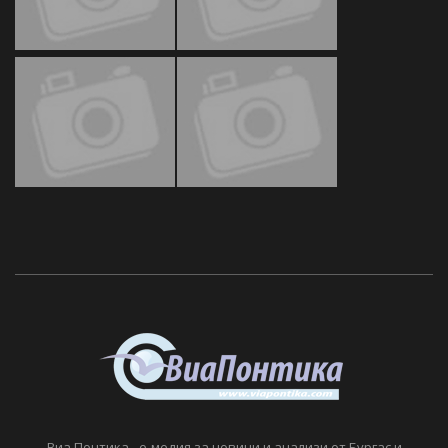
Виа Понтика - е-медия за новини и анализи от Бургас и