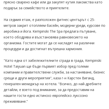
прясно сварено кафе или да закупят кутия лакомства като
подарък за семейството и приятелите.
На седмия етаж, е разположен фитнес центърът с 25-
метров закрит отопляем басейн, модерни уреди, курсове по
аеробика и йога. Kempinski The Spa предлага пътуване,
което ободрява и възстановява равновесието на
организма. Гостите могат да се насладят на различни
процедури и да достигнат вътрешна хармония.
"Като една от забележителните сграда в града, Kempinski
Hotel Taiyuan ще бъде първият избор пред големи
компании и правителствени служби, за настаняване, бизнес
срещи и други мероприятия", каза г-н Карстен Виганд,
генерален мениджър на хотела. "Всичко, до най-дребните
детайли, е взето под внимание, за да предоставим на
нашите гости едно истинско европейско луксозно
преживяване.”