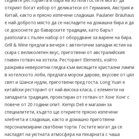
седемте ресторанта и бара на хотела гостите могат да
открият богат избор от деликатеси от Германия, Австрия и
Китай, както и прясно изпечени сладкиши. Paulaner Bräuhaus
е най-доброто място да се насладите на домашна бира и да
се докоснете до баварските традиции, като барът
разполага с пълен набор от оборудване за варене на бира.
Grill & Wine предлага вечеря с автентични западни ястия на
скара с великолепен вкус, приготвени от австралийския
главен готвач на хотела. Ресторант Elements, който
разкрива невероятни гледка към висящите кристални лампи
в хотелското лоби, предлага морски дарове, вкусове от цял
​​свят и Шанси нудли, приготвени пред госта. Long Yuan е
китайски ресторант от най-висока класа, с елементи на
западната традиция, проектиран от готвач от Хонг Конг с
повече от 20 години опит. Kempi Deli е магазин за
специалитети, където ще откриете прясно изпечени
хлебчета и сладкиши, както и домашно приготвени
персонализирани сватбени торти. Гостите могат да се
насладят на уютната атмосфера на пекарната с чаша