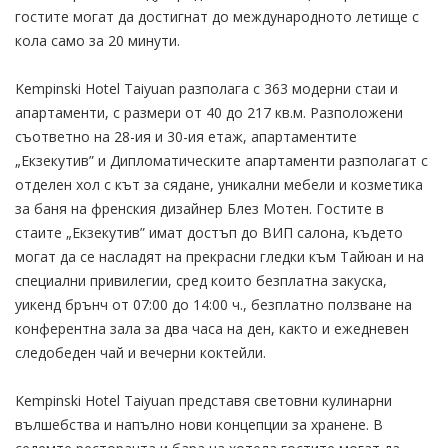
гостите могат да достигнат до международното летище с
кола само за 20 минути.
Kempinski Hotel Taiyuan разполага с 363 модерни стаи и
апартаменти, с размери от 40 до 217 кв.м. Разположени
съответно на 28-ия и 30-ия етаж, апартаментите
„Екзекутив” и Дипломатическите апартаменти разполагат с
отделен хол с кът за сядане, уникални мебели и козметика
за баня на френския дизайнер Блез Мотен. Гостите в
стаите „Екзекутив” имат достъп до ВИП салона, където
могат да се насладят на прекрасни гледки към Тайюан и на
специални привилегии, сред които безплатна закуска,
уикенд брънч от 07:00 до 14:00 ч., безплатно ползване на
конферентна зала за два часа на ден, както и ежедневен
следобеден чай и вечерни коктейли.
Kempinski Hotel Taiyuan представя световни кулинарни
вълшебства и напълно нови концепции за хранене. В