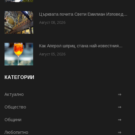
Църквата почита Свeти Емилиан Изповед...
Август 08, 2026
Как Аперол шприц стана най-известния...
Август 05, 2026
КАТЕГОРИИ
Актуално
⇒
Общество
⇒
Общини
⇒
Любопитно
⇒