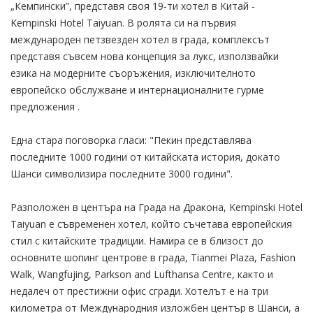
„Кемпински”, представя своя 19-ти хотел в Китай -
Kempinski Hotel Taiyuan. В ролята си на първия
международен петзвезден хотел в града, комплексът
представя съвсем нова концепция за лукс, използвайки
езика на модерните съоръжения, изключителното
европейско обслужване и интернационалните гурме
предложения .
Една стара поговорка гласи: "Пекин представлява
последните 1000 години от китайската история, докато
Шанси символизира последните 3000 години".
Разположен в центъра на Града на Дракона, Kempinski Hotel
Taiyuan е съвременен хотел, който съчетава европейския
стил с китайските традиции. Намира се в близост до
основните шопинг центрове в града, Tianmei Plaza, Fashion
Walk, Wangfujing, Parkson and Lufthansa Centre, както и
недалеч от престижни офис сгради. Хотелът е на три
километра от Международния изложбен център в Шанси, а