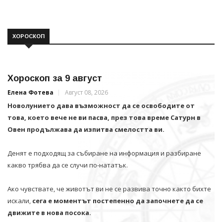
ХОРОСКОП
Хороскоп за 9 август
Елена Фотева
Август 08, 2026
Новолунието дава възможност да се освободите от
това, което вече не ви пасва, през това време Сатурн в
Овен продължава да изпитва смелостта ви.
Денят е подходящ за събиране на информация и разбиране
какво трябва да се случи по-нататък.
Ако чувствате, че животът ви не се развива точно както бихте
искали,
сега е моментът постепенно да започнете да се
движите в нова посока.