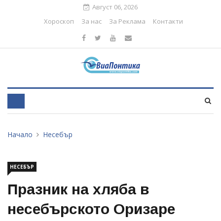
Август 06, 2026
Хороскоп
За нас
За Реклама
Контакти
Начало
Несебър
НЕСЕБЪР
Празник на хляба в
несебърското Оризаре