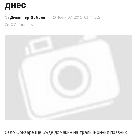
днес
От
Димитър Добрев
Юли 07, 2015, 03:44 EEST
0 Comments
Село Оризаре ще бъде домакин на традиционния празник