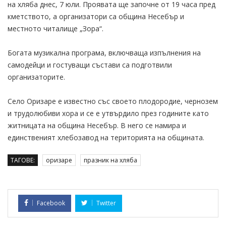
на хляба днес, 7 юли. Проявата ще започне от 19 часа пред
кметството, а организатори са община Несебър и
местното читалище „Зора“.
Богата музикална програма, включваща изпълнения на
самодейци и гостуващи състави са подготвили
организаторите.
Село Оризаре е известно със своето плодородие, чернозем
и трудолюбиви хора и се е утвърдило през годините като
житницата на община Несебър. В него се намира и
единственият хлебозавод на територията на общината.
ТАГОВЕ:
оризаре
празник на хляба
Facebook
Twitter